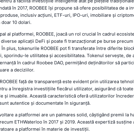
ntru a facilita investițiile inteligente atât pe piețele tradiționale
ondată în 2017, ROOBEE își propune să ofere posibilitatea de a inv
produse, inclusiv acțiuni, ETF-uri, IPO-uri, imobiliare și cripto
 doar 10 dolari.
pal al platformei, ROOBEE, joacă un rol crucial în cadrul ecosist
în diverse aplicații DeFi și poate fi tranzacționat pe burse precum
n plus, tokenurile ROOBEE pot fi transferate între diferite bloc
i, sporindu-le utilitatea și accesibilitatea. Tokenul servește, d
ernanță în cadrul Roobee DAO, permițând deținătorilor să partic
are a deciziilor.
OOBEE față de transparență este evident prin utilizarea tehnol
ru a înregistra investițiile fiecărui utilizator, asigurând că toate
le și imuabile. Această caracteristică oferă utilizatorilor încrede
r sunt autentice și documentate în siguranță.
oltare a platformei are un palmares solid, câștigând premii la 
precum ETHWaterloo în 2017 și 2019. Această expertiză susține
atoare a platformei în materie de investiții.