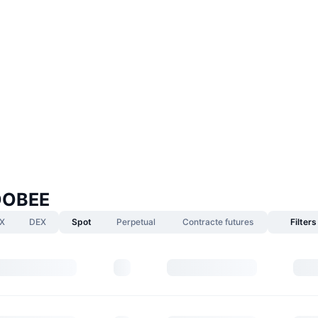
OOBEE
X
DEX
Spot
Perpetual
Contracte futures
Filters