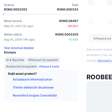
Scăzut
Înalt
RON0.0003302
RON0.000333
Nivel record
RON0.09497
May 03, 2021
(
5y ago
)
-99.65
%
Minim istoric
RON0.0003302
Afișează pe 
Aug 04, 2026
(
14h ago
)
+
0.43
%
Vezi istoricul datelor
Avertisment: Aceast
Etichete
de afiliere și faci 
AI & Big Data
Ethereum Ecosystem
consulți
Informații 
Avalanche Ecosystem
Afișează toate
Deții acest proiect?
ROOBEE 
Actualizare informații jeton
Trimite deblocări de jetoane
Revendică Insigna Comunității