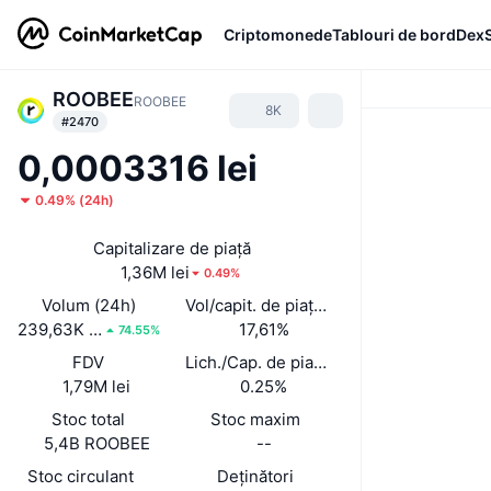
Criptomonede
Tablouri de bord
Dex
ROOBEE
ROOBEE
8K
#2470
0,0003316 lei
0.49%
(
24h
)
Capitalizare de piață
1,36M lei
0.49%
Volum (24h)
Vol/capit. de piață (24 h)
239,63K lei
17,61%
74.55%
FDV
Lich./Cap. de piață
1,79M lei
0.25%
Stoc total
Stoc maxim
5,4B ROOBEE
--
Stoc circulant
Deținători