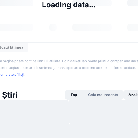
Loading data...
toată lățimea
ă pagină poate conține link-uri afiliate. CoinMarketCap poate primi o compensare dacă v
anumite acțiuni, cum ar fi înscrierea și tranzacționarea folosind aceste platforme afiliate
complete afiliați
.
Știri
Top
Cele mai recente
Anali