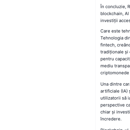
În concluzie, 
blockchain, AI
investiții acce
Care este teh
Tehnologia di
fintech, creând
tradiționale ș
pentru capacit
mediu transpare
criptomonede l
Una dintre car
artificiale (IA
utilizatorii să
perspective ca
chiar și invest
încredere.