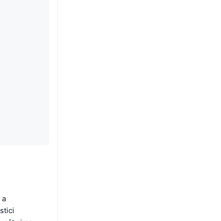
 a
stici