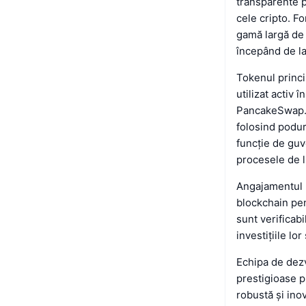
transparente pe
cele cripto. F
gamă largă de 
începând de la
Tokenul princi
utilizat activ 
PancakeSwap. Î
folosind podur
funcție de guv
procesele de lu
Angajamentul R
blockchain pent
sunt verificabi
investițiile lo
Echipa de dezv
prestigioase 
robustă și inov