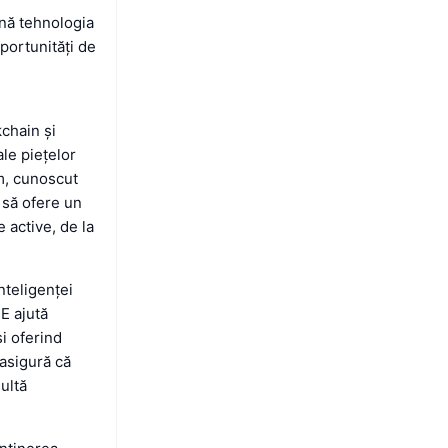
ină tehnologia
portunități de
chain și
ale piețelor
m, cunoscut
 să ofere un
e active, de la
nteligenței
EE ajută
și oferind
 asigură că
multă