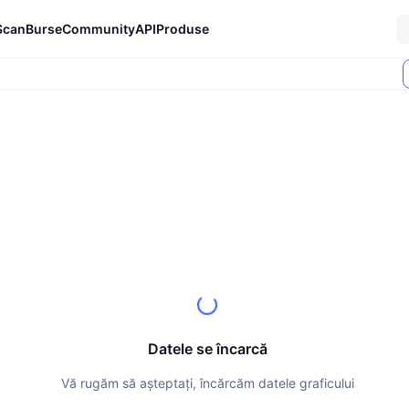
Scan
Burse
Community
API
Produse
Datele se încarcă
Vă rugăm să așteptați, încărcăm datele graficului