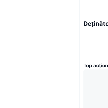
Deținăt
Top acțion