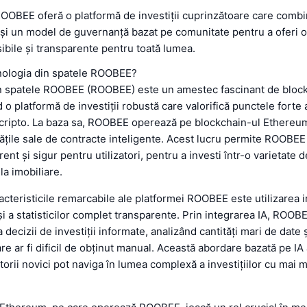
ROOBEE oferă o platformă de investiții cuprinzătoare care comb
 și un model de guvernanță bazat pe comunitate pentru a oferi o
sibile și transparente pentru toată lumea.
nologia din spatele ROOBEE?
n spatele ROOBEE (ROOBEE) este un amestec fascinant de block
 o platformă de investiții robustă care valorifică punctele forte 
i cripto. La baza sa, ROOBEE operează pe blockchain-ul Ethereu
ățile sale de contracte inteligente. Acest lucru permite ROOBEE
nt și sigur pentru utilizatori, pentru a investi într-o varietate d
a imobiliare.
acteristicile remarcabile ale platformei ROOBEE este utilizarea i
) și a statisticilor complet transparente. Prin integrarea IA, ROOB
 ia decizii de investiții informate, analizând cantități mari de date 
re ar fi dificil de obținut manual. Această abordare bazată pe IA
itorii novici pot naviga în lumea complexă a investițiilor cu mai 