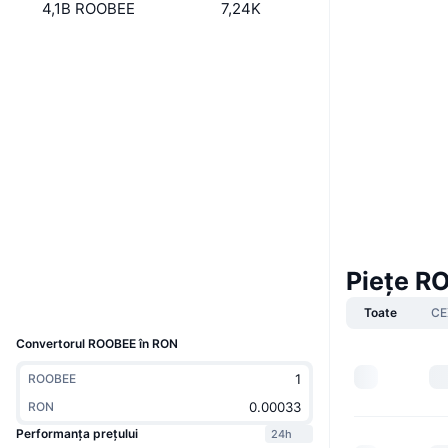
4,1B ROOBEE
7,24K
Boost
Site web
Website
Whitepaper
Rețele sociale
0xa31b...3891aa
Contracte
3.2
Rating (CertiK)
etherscan.io
Explorers
Piețe R
Wallets
UCID
Toate
CE
4804
Convertorul ROOBEE în RON
ROOBEE
RON
Performanța prețului
24h