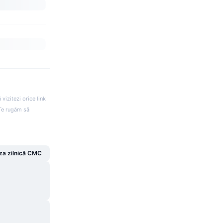
izitezi orice link
. Te rugăm să
za zilnică CMC