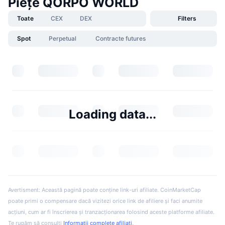
Piețe QORPO WORLD
Toate
CEX
DEX
Filters
Spot
Perpetual
Contracte futures
Loading data...
Avertisment: Această pagină poate conține link-uri afiliate. CoinMarketCap
poate primi o compensare dacă vizitezi orice link de afiliere și faci anumite
acțiuni, cum ar fi înscrierea și tranzacționarea folosind aceste platforme afiliate.
Te rugăm să consulți
Informații complete afiliați
.