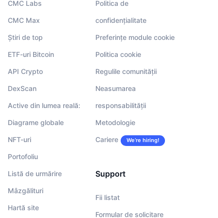
CMC Labs
Politica de
CMC Max
confidențialitate
Știri de top
Preferințe module cookie
ETF-uri Bitcoin
Politica cookie
API Crypto
Regulile comunității
DexScan
Neasumarea
Active din lumea reală:
responsabilității
Diagrame globale
Metodologie
NFT-uri
Cariere
We’re hiring!
Portofoliu
Support
Listă de urmărire
Mâzgălituri
Fii listat
Hartă site
Formular de solicitare