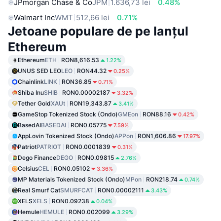
JPmorgan Chase & Co
JPM
1.636,73 lei
0.48%
Walmart Inc
WMT
512,66 lei
0.71%
Jetoane populare de pe lanțul
Ethereum
Ethereum
ETH
RON8,616.53
1.22%
UNUS SED LEO
LEO
RON44.32
0.25%
Chainlink
LINK
RON36.85
0.71%
Shiba Inu
SHIB
RON0.00002187
3.32%
Tether Gold
XAUt
RON19,343.87
3.41%
GameStop Tokenized Stock (Ondo)
GMEon
RON88.16
0.42%
BasedAI
BASEDAI
RON0.05775
7.59%
AppLovin Tokenized Stock (Ondo)
APPon
RON1,606.86
17.97%
Patriot
PATRIOT
RON0.0001839
0.31%
Dego Finance
DEGO
RON0.09815
2.76%
Celsius
CEL
RON0.05102
3.36%
MP Materials Tokenized Stock (Ondo)
MPon
RON218.74
0.74%
Real Smurf Cat
SMURFCAT
RON0.00002111
3.43%
XELS
XELS
RON0.09238
0.04%
Hemule
HEMULE
RON0.002099
3.29%