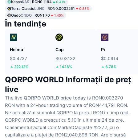
Kaspa
KAS
RON0.1194
0.41%
Terra Classic
LUNC
RON0.0002261
0.85%
Ondo
ONDO
RON1.70
1.45%
În tendințe
Heima
Cap
Pi
$0.4737
$0.03132
$0.0914
222.12%
14.18%
6.78%
QORPO WORLD Informații de preț
live
The live
QORPO WORLD price today
is RON0.003270
RON with a 24-hour trading volume of RON441,791 RON.
Ne actualizăm simbolul QORPO la prețul RON în timp real.
QORPO WORLD a crescut cu 5.10 în ultimele 24 de ore.
Clasamentul actual CoinMarketCap este #2272, cu o
capitalizare a pieței de RON2,040,898 RON.
Are o sursă