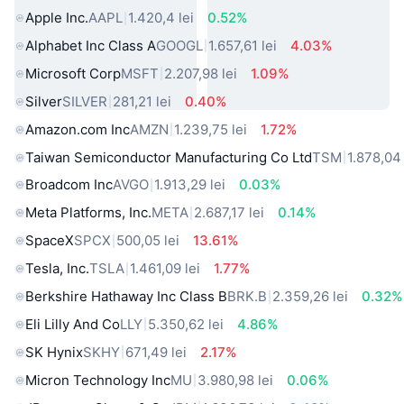
Apple Inc.
AAPL
1.420,4 lei
0.52%
Alphabet Inc Class A
GOOGL
1.657,61 lei
4.03%
Microsoft Corp
MSFT
2.207,98 lei
1.09%
Silver
SILVER
281,21 lei
0.40%
Amazon.com Inc
AMZN
1.239,75 lei
1.72%
Taiwan Semiconductor Manufacturing Co Ltd
TSM
1.878,04 
Broadcom Inc
AVGO
1.913,29 lei
0.03%
Meta Platforms, Inc.
META
2.687,17 lei
0.14%
SpaceX
SPCX
500,05 lei
13.61%
Tesla, Inc.
TSLA
1.461,09 lei
1.77%
Berkshire Hathaway Inc Class B
BRK.B
2.359,26 lei
0.32%
Eli Lilly And Co
LLY
5.350,62 lei
4.86%
SK Hynix
SKHY
671,49 lei
2.17%
Micron Technology Inc
MU
3.980,98 lei
0.06%