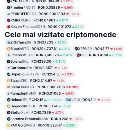
XYRO
XYRO
RON0.0008498
3.00%
Frontier
FRONT
RON0.05889
0.96%
PEAKDEFI
PEAK
RON0.0002803
0.98%
RMRK
RMRK
RON0.04901
0.01%
Kaizen Finance
KZEN
RON0.001072
0.11%
Cele mai vizitate criptomonede
ZIGChain
ZIG
RON0.1833
1.25%
Bitcoin
BTC
RON294,707.81
XRP
XRP
RON4.77
1.19%
1.49%
Ethereum
ETH
RON8,680.28
Pi
PI
RON0.4158
2.41%
6.77%
Solana
SOL
RON336.30
0.34%
Cardano
ADA
RON0.8571
2.30%
Hyperliquid
HYPE
RON254.50
1.33%
Zcash
ZEC
RON2,314.97
1.41%
Shiba Inu
SHIB
RON0.00002196
0.90%
Pump.fun
PUMP
RON0.01068
4.94%
Heima
HEI
RON2.15
Sui
SUI
RON3.11
222.68%
0.86%
Dogecoin
DOGE
RON0.3174
0.19%
Stellar
XLM
RON0.7369
2.71%
Lorenzo Protocol
BANK
RON0.208
8.75%
PAX Gold
PAXG
RON19,323.47
2.29%