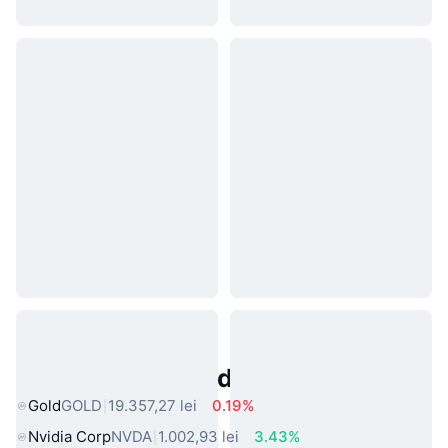
Active Populare din Lumea Reală
Gold
GOLD
19.357,27 lei
0.19%
Nvidia Corp
NVDA
1.002,93 lei
3.43%