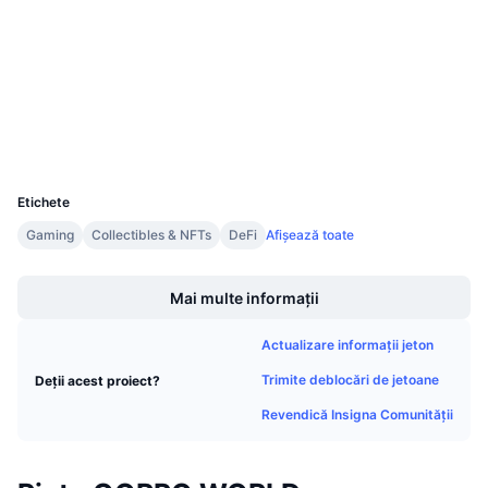
Contracte
Vânzări viitoare
Rate de finanțare
Învață și Câștigă
3.9
Rating (CertiK)
etherscan.io
Explorers
Calendare
Wallets
Calendar ICO
UCID
18345
Etichete
Calendar evenimente
Gaming
Collectibles & NFTs
DeFi
Afișează toate
Boost
Mai multe informații
Actualizare informații jeton
Trimite deblocări de jetoane
Deții acest proiect?
Revendică Insigna Comunității