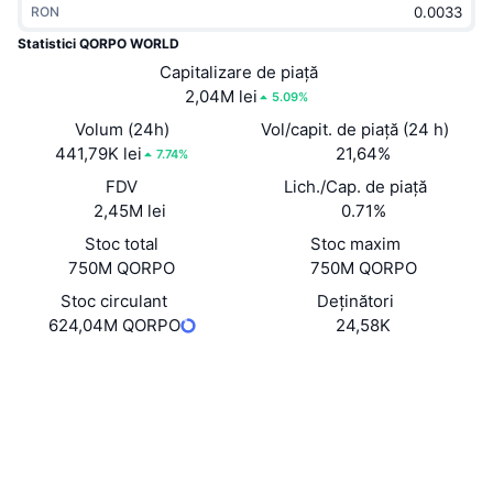
RON
În tendințe
ETF-uri cripto
Descoperă
CMC MCP
Statistici QORPO WORLD
Nou
Capitalizare de piață
ETF-uri Bitcoin
x402
Știri
2,04M lei
5.09%
Cripto
ETF-uri Ethereum
Volum (24h)
Vol/capit. de piață (24 h)
Academy
441,79K lei
21,64%
7.74%
Politică
FDV
Lich./Cap. de piață
Analiza tehnica
Cercetare
2,45M lei
0.71%
Sports
Stoc total
Stoc maxim
RSI
Videoclipuri
750M QORPO
750M QORPO
Finanțe
MACD
Stoc circulant
Deținători
Glosar
624,04M QORPO
24,58K
Tehnologie
Website
Derivate
Campanii
Site web
NFT
Prezentare generală
Evenimentele Airdrop
Rețele sociale
Statistici generale NFT
Lichidări
Recompense sub formă de diamante
0x2251...FAA940