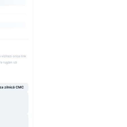
izitezi orice link
. Te rugăm să
za zilnică CMC