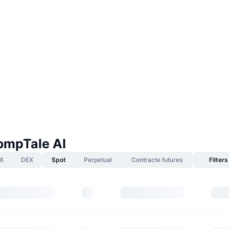
rompTale AI
X
DEX
Spot
Perpetual
Contracte futures
Filters