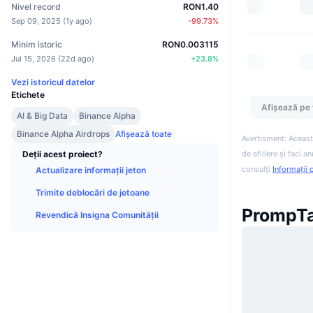
Nivel record
RON1.40
Sep 09, 2025
(
1y ago
)
-99.73
%
Minim istoric
RON0.003115
Jul 15, 2026
(
22d ago
)
+
23.8
%
Vezi istoricul datelor
Etichete
Afișează pe 
AI & Big Data
Binance Alpha
Binance Alpha Airdrops
Afișează toate
Avertisment: Aceast
de afiliere și faci 
Deții acest proiect?
consulți
Informații 
Actualizare informații jeton
Trimite deblocări de jetoane
PrompTal
Revendică Insigna Comunității