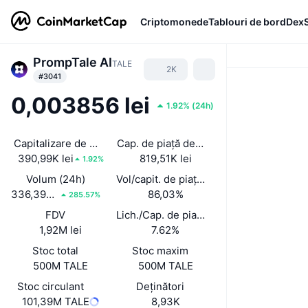
Criptomonede
Tablouri de bord
Dex
PrompTale AI
TALE
2K
#3041
0,003856 lei
1.92%
(
24h
)
Capitalizare de piață
Cap. de piață deblocată
390,99K lei
819,51K lei
1.92%
Volum (24h)
Vol/capit. de piață (24 h)
336,39K lei
86,03%
285.57%
FDV
Lich./Cap. de piață
1,92M lei
7.62%
Stoc total
Stoc maxim
500M TALE
500M TALE
Stoc circulant
Deținători
101,39M TALE
8,93K