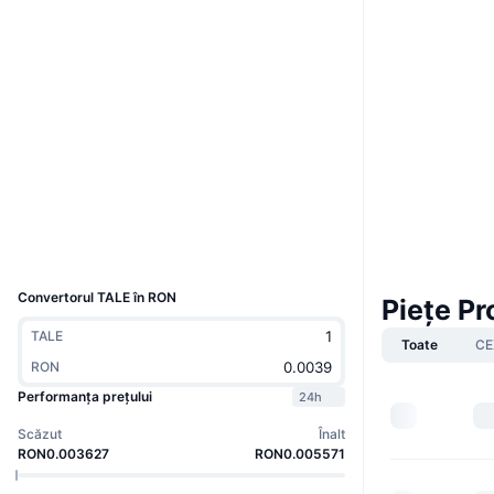
Boost
Site web
Website
Whitepaper
Rețele sociale
Contracte
0x37EF...44534A
3.6
Rating (CertiK)
Explorers
bscscan.com
Wallets
UCID
36854
Convertorul TALE în RON
Piețe P
TALE
Toate
CE
RON
Performanța prețului
24h
Scăzut
Înalt
RON0.003627
RON0.005571