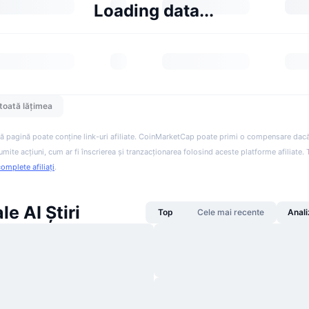
Loading data...
toată lățimea
ă pagină poate conține link-uri afiliate. CoinMarketCap poate primi o compensare dacă v
anumite acțiuni, cum ar fi înscrierea și tranzacționarea folosind aceste platforme afiliate
complete afiliați
.
e AI Știri
Top
Cele mai recente
Anali