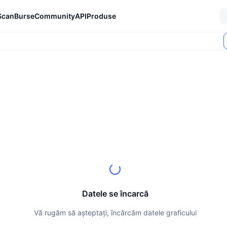
Scan
Burse
Community
API
Produse
Datele se încarcă
Vă rugăm să așteptați, încărcăm datele graficului