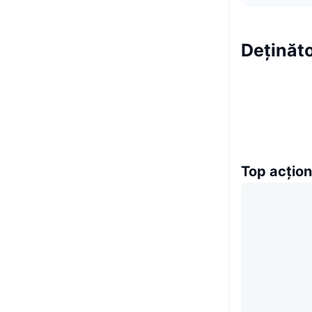
Deținăto
Top acțion