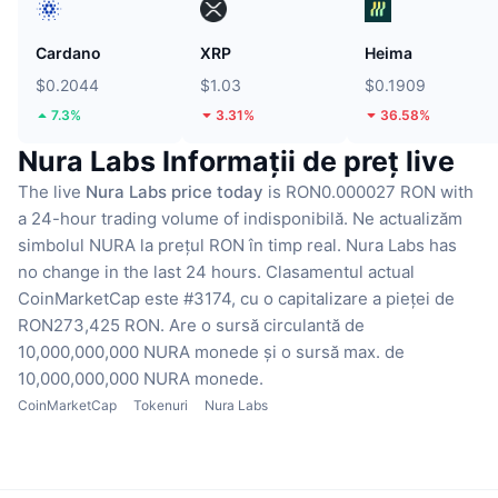
Cardano
XRP
Heima
$0.2044
$1.03
$0.1909
7.3%
3.31%
36.58%
Nura Labs Informații de preț live
The live
Nura Labs price today
is RON0.000027 RON with
a 24-hour trading volume of indisponibilă.
Ne actualizăm
simbolul NURA la prețul RON în timp real.
Nura Labs has
no change in the last 24 hours.
Clasamentul actual
CoinMarketCap este #3174, cu o capitalizare a pieței de
RON273,425 RON.
Are o sursă circulantă de
10,000,000,000 NURA monede
și o sursă max. de
10,000,000,000 NURA monede.
CoinMarketCap
Tokenuri
Nura Labs