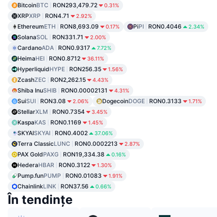
Bitcoin
BTC
RON293,479.72
0.31%
XRP
XRP
RON4.71
2.92%
Ethereum
ETH
RON8,693.09
Pi
PI
RON0.4046
0.17%
2.34%
Solana
SOL
RON331.71
2.00%
Cardano
ADA
RON0.9317
7.72%
Heima
HEI
RON0.8712
36.11%
Hyperliquid
HYPE
RON256.35
1.56%
Zcash
ZEC
RON2,262.15
4.43%
Shiba Inu
SHIB
RON0.00002131
4.31%
Sui
SUI
RON3.08
Dogecoin
DOGE
RON0.3133
2.06%
1.71%
Stellar
XLM
RON0.7354
3.45%
Kaspa
KAS
RON0.1169
1.45%
SKYAI
SKYAI
RON0.4002
37.06%
Terra Classic
LUNC
RON0.0002213
2.87%
PAX Gold
PAXG
RON19,334.38
0.16%
Hedera
HBAR
RON0.3122
1.30%
Pump.fun
PUMP
RON0.01083
1.91%
Chainlink
LINK
RON37.56
0.66%
În tendințe