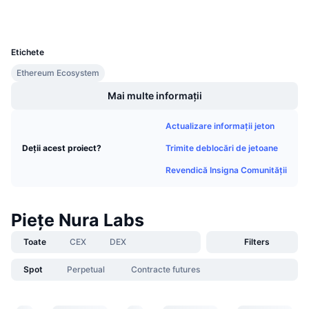
Wallets
Vânzări viitoare
Rate de finanțare
Învață și Câștigă
UCID
36638
Etichete
Calendare
Ethereum Ecosystem
Mai multe informații
Calendar ICO
Actualizare informații jeton
Calendar evenimente
Trimite deblocări de jetoane
Deții acest proiect?
Revendică Insigna Comunității
Piețe Nura Labs
Toate
CEX
DEX
Filters
Spot
Perpetual
Contracte futures