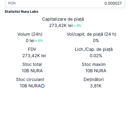
RON
În tendințe
ETF-uri cripto
Descoperă
CMC MCP
Statistici Nura Labs
Nou
Capitalizare de piață
ETF-uri Bitcoin
x402
Știri
273,42K lei
0%
Cripto
ETF-uri Ethereum
Volum (24h)
Vol/capit. de piață (24 h)
Academy
0 lei
0%
0%
Politică
FDV
Lich./Cap. de piață
Analiza tehnica
Cercetare
273,42K lei
0.02%
Sports
Stoc total
Stoc maxim
RSI
Videoclipuri
10B NURA
10B NURA
Finanțe
MACD
Stoc circulant
Deținători
Glosar
10B NURA
3,81K
Tehnologie
Site web
Website
Derivate
Campanii
Rețele sociale
NFT
Prezentare generală
Evenimentele Airdrop
Contracte
0x9267...85F507
2.9
Rating (CertiK)
Statistici generale NFT
Lichidări
Recompense sub formă de diamante
Explorers
etherscan.io