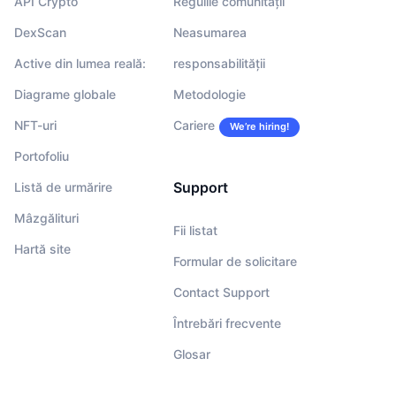
API Crypto
Regulile comunității
DexScan
Neasumarea
Active din lumea reală:
responsabilității
Diagrame globale
Metodologie
NFT-uri
Cariere
We’re hiring!
Portofoliu
Support
Listă de urmărire
Mâzgălituri
Fii listat
Hartă site
Formular de solicitare
Contact Support
Întrebări frecvente
Glosar