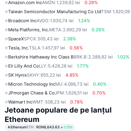
Amazon.com Inc
AMZN
1.239,62 lei
0.29%
Taiwan Semiconductor Manufacturing Co Ltd
TSM
1.920,09 
Broadcom Inc
AVGO
1.930,74 lei
1.24%
Meta Platforms, Inc.
META
2.692,29 lei
0.29%
SpaceX
SPCX
505,43 lei
2.38%
Tesla, Inc.
TSLA
1.457,97 lei
0.56%
Berkshire Hathaway Inc Class B
BRK.B
2.389,82 lei
1.02%
Eli Lilly And Co
LLY
5.428,28 lei
1.77%
SK Hynix
SKHY
655,22 lei
4.85%
Micron Technology Inc
MU
4.088,73 lei
0.40%
JPmorgan Chase & Co
JPM
1.626,51 lei
0.70%
Walmart Inc
WMT
508,23 lei
0.78%
Jetoane populare de pe lanțul
Ethereum
Ethereum
ETH
RON8,643.63
1.73%