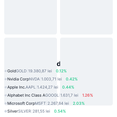
Active Populare din Lumea Reală
Gold
GOLD
19.380,87 lei
0.12%
Nvidia Corp
NVDA
1.003,71 lei
0.42%
Apple Inc.
AAPL
1.424,27 lei
0.44%
Alphabet Inc Class A
GOOGL
1.631,7 lei
1.26%
Microsoft Corp
MSFT
2.267,84 lei
2.03%
Silver
SILVER
281,55 lei
0.54%