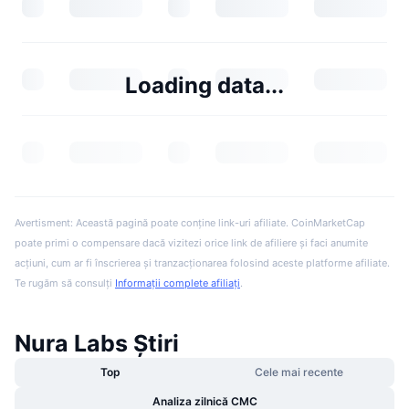
Loading data...
Avertisment: Această pagină poate conține link-uri afiliate. CoinMarketCap
poate primi o compensare dacă vizitezi orice link de afiliere și faci anumite
acțiuni, cum ar fi înscrierea și tranzacționarea folosind aceste platforme afiliate.
Te rugăm să consulți
Informații complete afiliați
.
Nura Labs Știri
Top
Cele mai recente
Analiza zilnică CMC