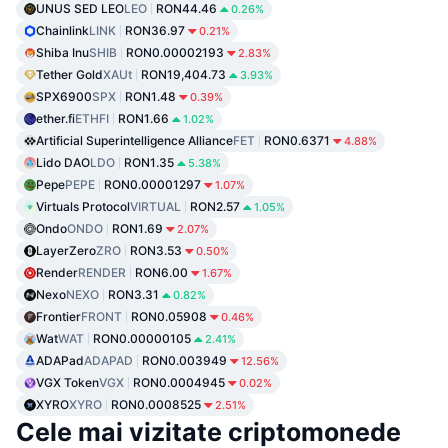
UNUS SED LEO
LEO
RON44.46
0.26%
Chainlink
LINK
RON36.97
0.21%
Shiba Inu
SHIB
RON0.00002193
2.83%
Tether Gold
XAUt
RON19,404.73
3.93%
SPX6900
SPX
RON1.48
0.39%
ether.fi
ETHFI
RON1.66
1.02%
Artificial Superintelligence Alliance
FET
RON0.6371
4.88%
Lido DAO
LDO
RON1.35
5.38%
Pepe
PEPE
RON0.00001297
1.07%
Virtuals Protocol
VIRTUAL
RON2.57
1.05%
Ondo
ONDO
RON1.69
2.07%
LayerZero
ZRO
RON3.53
0.50%
Render
RENDER
RON6.00
1.67%
Nexo
NEXO
RON3.31
0.82%
Frontier
FRONT
RON0.05908
0.46%
Wat
WAT
RON0.00000105
2.41%
ADAPad
ADAPAD
RON0.003949
12.56%
VGX Token
VGX
RON0.0004945
0.02%
XYRO
XYRO
RON0.0008525
2.51%
Cele mai vizitate criptomonede