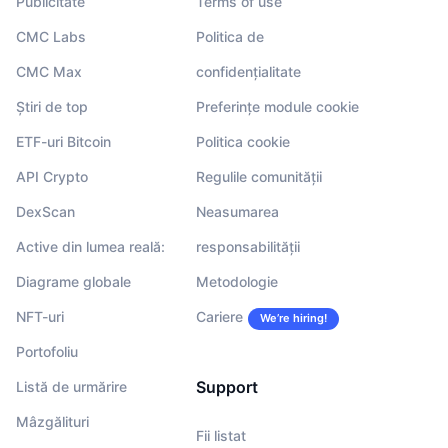
Publicitate
Terms of use
CMC Labs
Politica de
CMC Max
confidențialitate
Știri de top
Preferințe module cookie
ETF-uri Bitcoin
Politica cookie
API Crypto
Regulile comunității
DexScan
Neasumarea
Active din lumea reală:
responsabilității
Diagrame globale
Metodologie
NFT-uri
Cariere
We’re hiring!
Portofoliu
Support
Listă de urmărire
Mâzgălituri
Fii listat