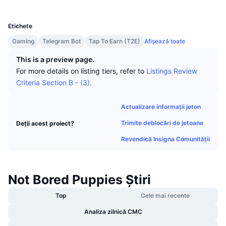
Top Traderi
Articole
Intrări/Ieșiri de pe Exchange-uri
API DEX
Convertor
UCID
Clasamente
Spot
33678
Sentiment
Etichete
Întreprindere
Buletin informativ
Indicatori
În tendințe
Derivate
Gaming
Telegram Bot
Tap To Earn (T2E)
Afișează toate
Prețuri
CMC Launch
Urmează
Indicele de frică și lăcomie.
This is a preview page.
For more details on listing tiers, refer to
Listings Review
Resurse
CMC Labs
Adăugate recent
Criteria Section B - (3).
Indicele de sezon pentru Altcoin
CMC Max
Câștigători și Pierzători
Indicatori ai ciclului de piață
Actualizare informații jeton
Documentație
Trimite deblocări de jetoane
Deții acest proiect?
Știri de top
Cele mai vizitate
Supremația Bitcoin
Întrebări frecvente
Revendică Insigna Comunității
Bot Telegram
Sentimentul comunitar
Indicele CoinMarketCap 20
Integrări IA
Publicitate
Not Bored Puppies Știri
Clasament lanț
Indicele CoinMarketCap 100
Hub de agenți CMC
Top
Cele mai recente
Piețe de predicție
Fluxuri ETF
Widgeturi site
Analiza zilnică CMC
Piață de Abilități