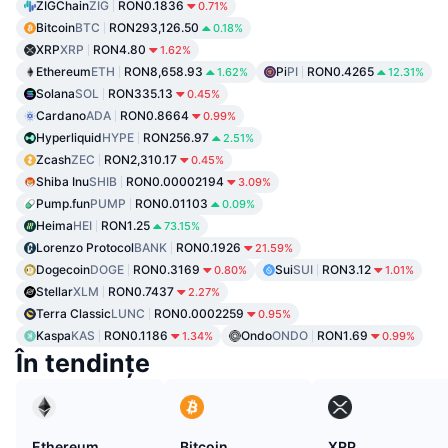
ZIGChain
ZIG
RON0.1836
0.71%
Bitcoin
BTC
RON293,126.50
0.18%
XRP
XRP
RON4.80
1.62%
Ethereum
ETH
RON8,658.93
Pi
PI
RON0.4265
1.62%
12.31%
Solana
SOL
RON335.13
0.45%
Cardano
ADA
RON0.8664
0.99%
Hyperliquid
HYPE
RON256.97
2.51%
Zcash
ZEC
RON2,310.17
0.45%
Shiba Inu
SHIB
RON0.00002194
3.09%
Pump.fun
PUMP
RON0.01103
0.09%
Heima
HEI
RON1.25
73.15%
Lorenzo Protocol
BANK
RON0.1926
21.59%
Dogecoin
DOGE
RON0.3169
Sui
SUI
RON3.12
0.80%
1.01%
Stellar
XLM
RON0.7437
2.27%
Terra Classic
LUNC
RON0.0002259
0.95%
Kaspa
KAS
RON0.1186
Ondo
ONDO
RON1.69
1.34%
0.99%
În tendințe
Ethereum
Bitcoin
XRP