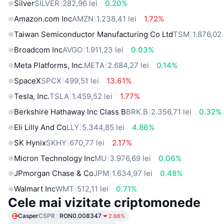
Silver
SILVER
282,96 lei
0.20%
Amazon.com Inc
AMZN
1.238,41 lei
1.72%
Taiwan Semiconductor Manufacturing Co Ltd
TSM
1.876,02 
Broadcom Inc
AVGO
1.911,23 lei
0.03%
Meta Platforms, Inc.
META
2.684,27 lei
0.14%
SpaceX
SPCX
499,51 lei
13.61%
Tesla, Inc.
TSLA
1.459,52 lei
1.77%
Berkshire Hathaway Inc Class B
BRK.B
2.356,71 lei
0.32%
Eli Lilly And Co
LLY
5.344,85 lei
4.86%
SK Hynix
SKHY
670,77 lei
2.17%
Micron Technology Inc
MU
3.976,69 lei
0.06%
JPmorgan Chase & Co
JPM
1.634,97 lei
0.48%
Walmart Inc
WMT
512,11 lei
0.71%
Cele mai vizitate criptomonede
Casper
CSPR
RON0.008347
2.66%