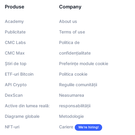
Produse
Company
Academy
About us
Publicitate
Terms of use
CMC Labs
Politica de
CMC Max
confidențialitate
Știri de top
Preferințe module cookie
ETF-uri Bitcoin
Politica cookie
API Crypto
Regulile comunității
DexScan
Neasumarea
Active din lumea reală:
responsabilității
Diagrame globale
Metodologie
NFT-uri
Cariere
We’re hiring!