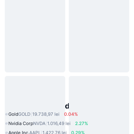
Active Populare din Lumea Reală
Gold
GOLD
19.738,97 lei
0.04%
Nvidia Corp
NVDA
1.016,49 lei
2.27%
Apple Inc.
AAPL
1.422,76 lei
0.29%