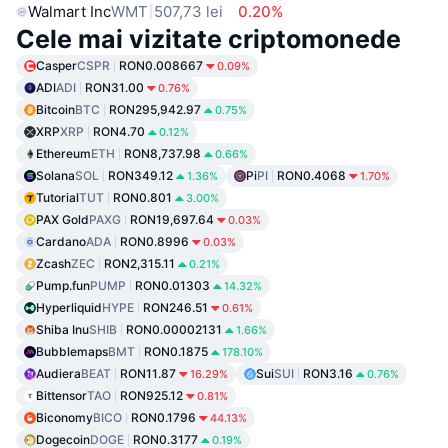
Walmart Inc
WMT
507,73 lei
0.20%
Cele mai vizitate criptomonede
Casper
CSPR
RON0.008667
0.09%
ADI
ADI
RON31.00
0.76%
Bitcoin
BTC
RON295,942.97
0.75%
XRP
XRP
RON4.70
0.12%
Ethereum
ETH
RON8,737.98
0.66%
Solana
SOL
RON349.12
Pi
PI
RON0.4068
1.36%
1.70%
Tutorial
TUT
RON0.801
3.00%
PAX Gold
PAXG
RON19,697.64
0.03%
Cardano
ADA
RON0.8996
0.03%
Zcash
ZEC
RON2,315.11
0.21%
Pump.fun
PUMP
RON0.01303
14.32%
Hyperliquid
HYPE
RON246.51
0.61%
Shiba Inu
SHIB
RON0.00002131
1.66%
Bubblemaps
BMT
RON0.1875
178.10%
Audiera
BEAT
RON11.87
Sui
SUI
RON3.16
16.29%
0.76%
Bittensor
TAO
RON925.12
0.81%
Biconomy
BICO
RON0.1796
44.13%
Dogecoin
DOGE
RON0.3177
0.19%