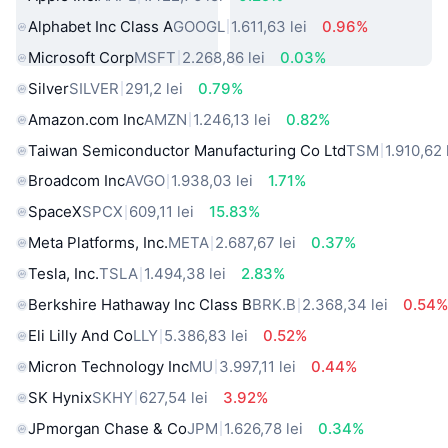
Alphabet Inc Class A
GOOGL
1.611,63 lei
0.96%
Microsoft Corp
MSFT
2.268,86 lei
0.03%
Silver
SILVER
291,2 lei
0.79%
Amazon.com Inc
AMZN
1.246,13 lei
0.82%
Taiwan Semiconductor Manufacturing Co Ltd
TSM
1.910,62 
Broadcom Inc
AVGO
1.938,03 lei
1.71%
SpaceX
SPCX
609,11 lei
15.83%
Meta Platforms, Inc.
META
2.687,67 lei
0.37%
Tesla, Inc.
TSLA
1.494,38 lei
2.83%
Berkshire Hathaway Inc Class B
BRK.B
2.368,34 lei
0.54
Eli Lilly And Co
LLY
5.386,83 lei
0.52%
Micron Technology Inc
MU
3.997,11 lei
0.44%
SK Hynix
SKHY
627,54 lei
3.92%
JPmorgan Chase & Co
JPM
1.626,78 lei
0.34%