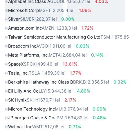
Alphabet Inc Class A
GOOGL
1.655,67 lei
4.03%
Microsoft Corp
MSFT
2.205,4 lei
1.09%
Silver
SILVER
282,37 lei
0.00%
Amazon.com Inc
AMZN
1.238,3 lei
1.72%
Taiwan Semiconductor Manufacturing Co Ltd
TSM
1.875,85 
Broadcom Inc
AVGO
1.911,06 lei
0.03%
Meta Platforms, Inc.
META
2.684,04 lei
0.14%
SpaceX
SPCX
499,46 lei
13.61%
Tesla, Inc.
TSLA
1.459,39 lei
1.77%
Berkshire Hathaway Inc Class B
BRK.B
2.356,5 lei
0.32%
Eli Lilly And Co
LLY
5.344,38 lei
4.86%
SK Hynix
SKHY
670,71 lei
2.17%
Micron Technology Inc
MU
3.976,34 lei
0.06%
JPmorgan Chase & Co
JPM
1.634,82 lei
0.48%
Walmart Inc
WMT
512,06 lei
0.71%