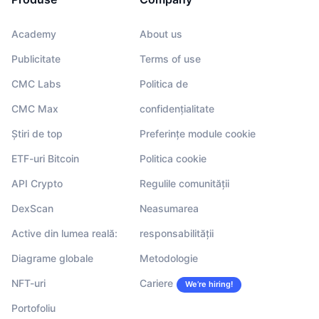
Academy
About us
Publicitate
Terms of use
CMC Labs
Politica de
CMC Max
confidențialitate
Știri de top
Preferințe module cookie
ETF-uri Bitcoin
Politica cookie
API Crypto
Regulile comunității
DexScan
Neasumarea
Active din lumea reală:
responsabilității
Diagrame globale
Metodologie
NFT-uri
Cariere
We’re hiring!
Portofoliu