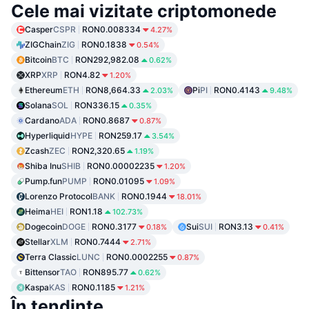
Cele mai vizitate criptomonede
Casper
CSPR
RON0.008334
4.27%
ZIGChain
ZIG
RON0.1838
0.54%
Bitcoin
BTC
RON292,982.08
0.62%
XRP
XRP
RON4.82
1.20%
Ethereum
ETH
RON8,664.33
Pi
PI
RON0.4143
2.03%
9.48%
Solana
SOL
RON336.15
0.35%
Cardano
ADA
RON0.8687
0.87%
Hyperliquid
HYPE
RON259.17
3.54%
Zcash
ZEC
RON2,320.65
1.19%
Shiba Inu
SHIB
RON0.00002235
1.20%
Pump.fun
PUMP
RON0.01095
1.09%
Lorenzo Protocol
BANK
RON0.1944
18.01%
Heima
HEI
RON1.18
102.73%
Dogecoin
DOGE
RON0.3177
Sui
SUI
RON3.13
0.18%
0.41%
Stellar
XLM
RON0.7444
2.71%
Terra Classic
LUNC
RON0.0002255
0.87%
Bittensor
TAO
RON895.77
0.62%
Kaspa
KAS
RON0.1185
1.21%
În tendințe