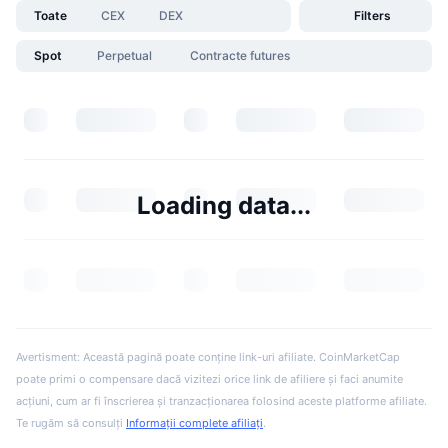
Toate
CEX
DEX
Filters
Spot
Perpetual
Contracte futures
Loading data...
Avertisment: Această pagină poate conține link-uri afiliate. CoinMarketCap
poate primi o compensare dacă vizitezi orice link de afiliere și faci anumite
acțiuni, cum ar fi înscrierea și tranzacționarea folosind aceste platforme afiliate.
Te rugăm să consulți
Informații complete afiliați
.