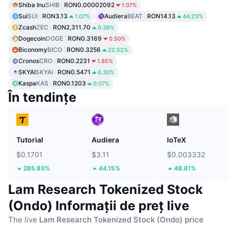
Shiba Inu
SHIB
RON0.00002092
1.07%
Sui
SUI
RON3.13
Audiera
BEAT
RON14.13
1.07%
44.23%
Zcash
ZEC
RON2,311.70
0.38%
Dogecoin
DOGE
RON0.3169
0.50%
Biconomy
BICO
RON0.3256
22.52%
Cronos
CRO
RON0.2231
1.85%
SKYAI
SKYAI
RON0.5471
6.30%
Kaspa
KAS
RON0.1203
0.07%
În tendințe
Tutorial
Audiera
IoTeX
$0.1701
$3.11
$0.003332
285.93%
44.15%
48.81%
Lam Research Tokenized Stock
(Ondo) Informații de preț live
The live
Lam Research Tokenized Stock (Ondo) price