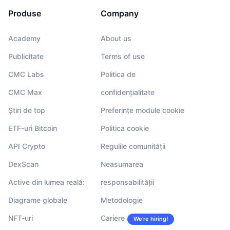
Produse
Company
Academy
About us
Publicitate
Terms of use
CMC Labs
Politica de
CMC Max
confidențialitate
Știri de top
Preferințe module cookie
ETF-uri Bitcoin
Politica cookie
API Crypto
Regulile comunității
DexScan
Neasumarea
Active din lumea reală:
responsabilității
Diagrame globale
Metodologie
NFT-uri
Cariere
We’re hiring!