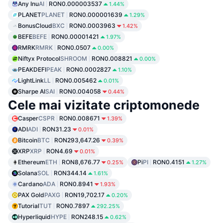
Any Inu
AI
RON0.000003537
1.44%
PLANET
PLANET
RON0.000001639
1.29%
BonusCloud
BXC
RON0.0003963
1.42%
BEFE
BEFE
RON0.00001421
1.97%
RMRK
RMRK
RON0.0507
0.00%
Niftyx Protocol
SHROOM
RON0.008821
0.00%
PEAKDEFI
PEAK
RON0.0002827
1.10%
LightLink
LL
RON0.005462
0.01%
Sharpe AI
SAI
RON0.004058
0.44%
Cele mai vizitate criptomonede
Casper
CSPR
RON0.008671
1.39%
ADI
ADI
RON31.23
0.01%
Bitcoin
BTC
RON293,647.26
0.39%
XRP
XRP
RON4.69
0.01%
Ethereum
ETH
RON8,676.77
Pi
PI
RON0.4151
0.25%
1.27%
Solana
SOL
RON344.14
1.61%
Cardano
ADA
RON0.8941
1.93%
PAX Gold
PAXG
RON19,702.17
0.20%
Tutorial
TUT
RON0.7897
292.25%
Hyperliquid
HYPE
RON248.15
0.62%