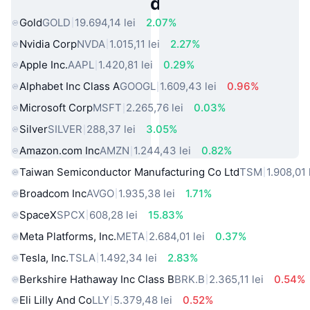
Active Populare din Lumea Reală
Gold
GOLD
19.694,14 lei
2.07%
Nvidia Corp
NVDA
1.015,11 lei
2.27%
Apple Inc.
AAPL
1.420,81 lei
0.29%
Alphabet Inc Class A
GOOGL
1.609,43 lei
0.96%
Microsoft Corp
MSFT
2.265,76 lei
0.03%
Silver
SILVER
288,37 lei
3.05%
Amazon.com Inc
AMZN
1.244,43 lei
0.82%
Taiwan Semiconductor Manufacturing Co Ltd
TSM
1.908,01 
Broadcom Inc
AVGO
1.935,38 lei
1.71%
SpaceX
SPCX
608,28 lei
15.83%
Meta Platforms, Inc.
META
2.684,01 lei
0.37%
Tesla, Inc.
TSLA
1.492,34 lei
2.83%
Berkshire Hathaway Inc Class B
BRK.B
2.365,11 lei
0.54%
Eli Lilly And Co
LLY
5.379,48 lei
0.52%