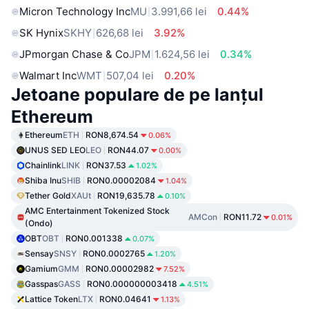
Micron Technology Inc
MU
3.991,66 lei
0.44%
SK Hynix
SKHY
626,68 lei
3.92%
JPmorgan Chase & Co
JPM
1.624,56 lei
0.34%
Walmart Inc
WMT
507,04 lei
0.20%
Jetoane populare de pe lanțul
Ethereum
Ethereum
ETH
RON8,674.54
0.06%
UNUS SED LEO
LEO
RON44.07
0.00%
Chainlink
LINK
RON37.53
1.02%
Shiba Inu
SHIB
RON0.00002084
1.04%
Tether Gold
XAUt
RON19,635.78
0.10%
AMC Entertainment Tokenized Stock
AMCon
RON11.72
0.01%
(Ondo)
OBT
OBT
RON0.001338
0.07%
Sensay
SNSY
RON0.0002765
1.20%
Gamium
GMM
RON0.00002982
7.52%
Gasspas
GASS
RON0.000000003418
4.51%
Lattice Token
LTX
RON0.04641
1.13%