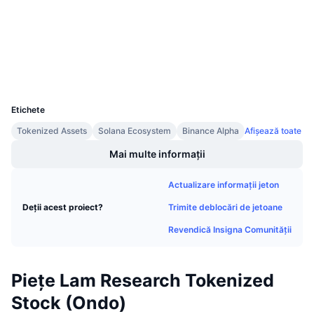
etherscan.io
Vânzări viitoare
Explorers
Rate de finanțare
Învață și Câștigă
Wallets
Calendare
UCID
39304
Calendar ICO
Etichete
Tokenized Assets
Solana Ecosystem
Binance Alpha
Afișează toate
Calendar evenimente
Mai multe informații
Actualizare informații jeton
Trimite deblocări de jetoane
Deții acest proiect?
Revendică Insigna Comunității
Piețe Lam Research Tokenized
Stock (Ondo)