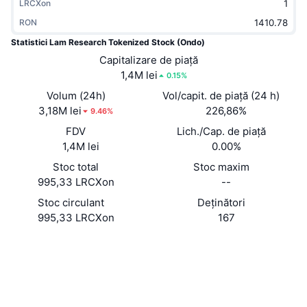
LRCXon
În tendințe
ETF-uri cripto
Descoperă
CMC MCP
RON
Statistici Lam Research Tokenized Stock (Ondo)
Nou
ETF-uri Bitcoin
x402
Știri
Capitalizare de piață
1,4M lei
0.15%
Cripto
ETF-uri Ethereum
Academy
Volum (24h)
Vol/capit. de piață (24 h)
3,18M lei
Politică
226,86%
9.46%
Analiza tehnica
Cercetare
FDV
Lich./Cap. de piață
Sports
1,4M lei
0.00%
RSI
Videoclipuri
Stoc total
Stoc maxim
Finanțe
995,33 LRCXon
--
MACD
Glosar
Stoc circulant
Deținători
Tehnologie
995,33 LRCXon
167
Derivate
Campanii
Site web
Website
NFT
Rețele sociale
Prezentare generală
Evenimentele Airdrop
0x21be...1ab80f
Statistici generale NFT
Contracte
Lichidări
Recompense sub formă de diamante