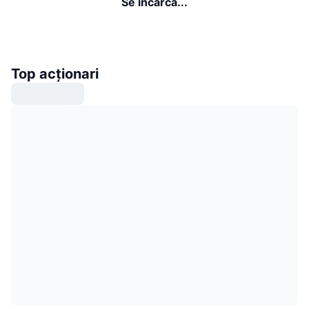
Se încarcă...
Top acționari