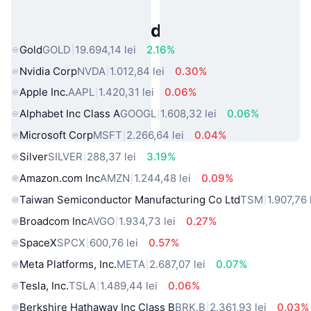
Active Populare din Lumea Reală
Gold
GOLD
19.694,14 lei
2.16%
Nvidia Corp
NVDA
1.012,84 lei
0.30%
Apple Inc.
AAPL
1.420,31 lei
0.06%
Alphabet Inc Class A
GOOGL
1.608,32 lei
0.06%
Microsoft Corp
MSFT
2.266,64 lei
0.04%
Silver
SILVER
288,37 lei
3.19%
Amazon.com Inc
AMZN
1.244,48 lei
0.09%
Taiwan Semiconductor Manufacturing Co Ltd
TSM
1.907,76 
Broadcom Inc
AVGO
1.934,73 lei
0.27%
SpaceX
SPCX
600,76 lei
0.57%
Meta Platforms, Inc.
META
2.687,07 lei
0.07%
Tesla, Inc.
TSLA
1.489,44 lei
0.06%
Berkshire Hathaway Inc Class B
BRK.B
2.361,93 lei
0.03%