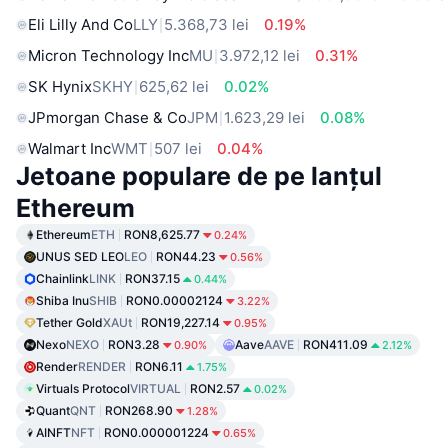
Eli Lilly And Co
LLY
5.368,73 lei
0.19%
Micron Technology Inc
MU
3.972,12 lei
0.31%
SK Hynix
SKHY
625,62 lei
0.02%
JPmorgan Chase & Co
JPM
1.623,29 lei
0.08%
Walmart Inc
WMT
507 lei
0.04%
Jetoane populare de pe lanțul
Ethereum
Ethereum
ETH
RON8,625.77
0.24%
UNUS SED LEO
LEO
RON44.23
0.56%
Chainlink
LINK
RON37.15
0.44%
Shiba Inu
SHIB
RON0.00002124
3.22%
Tether Gold
XAUt
RON19,227.14
0.95%
Nexo
NEXO
RON3.28
Aave
AAVE
RON411.09
0.90%
2.12%
Render
RENDER
RON6.11
1.75%
Virtuals Protocol
VIRTUAL
RON2.57
0.02%
Quant
QNT
RON268.90
1.28%
AINFT
NFT
RON0.000001224
0.65%