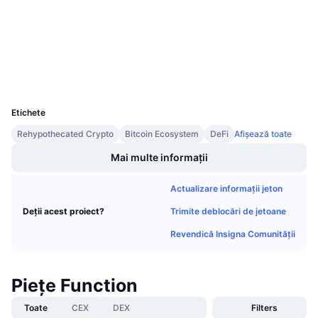
3.3
Vânzări viitoare
Rating (CertiK)
Rate de finanțare
Învață și Câștigă
etherscan.io
Explorers
Calendare
Wallets
UCID
32306
Calendar ICO
Etichete
Rehypothecated Crypto
Bitcoin Ecosystem
DeFi
Afișează toate
Calendar evenimente
Mai multe informații
Actualizare informații jeton
Trimite deblocări de jetoane
Deții acest proiect?
Revendică Insigna Comunității
Piețe Function
Toate
CEX
DEX
Filters