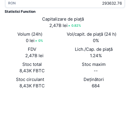
RON
În tendințe
ETF-uri cripto
Descoperă
CMC MCP
Statistici Function
Nou
Capitalizare de piață
ETF-uri Bitcoin
x402
Știri
2,47B lei
0.82%
Cripto
ETF-uri Ethereum
Volum (24h)
Vol/capit. de piață (24 h)
Academy
0 lei
0%
0%
Politică
FDV
Lich./Cap. de piață
Analiza tehnica
Cercetare
2,47B lei
1.24%
Sports
Stoc total
Stoc maxim
RSI
Videoclipuri
8,43K FBTC
--
Finanțe
MACD
Stoc circulant
Deținători
Glosar
8,43K FBTC
684
Tehnologie
Site web
Website
Whitepaper
Derivate
Campanii
NFT
Rețele sociale
Prezentare generală
Evenimentele Airdrop
Statistici generale NFT
0xC96d...D6C364
Contracte
Lichidări
Recompense sub formă de diamante