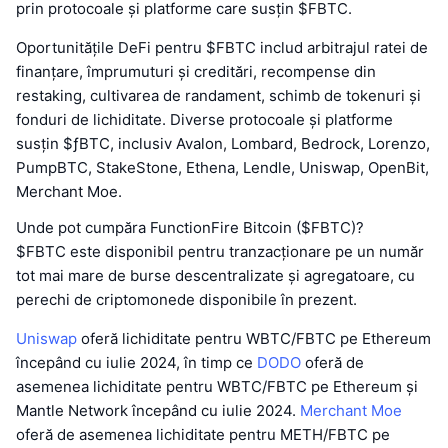
prin protocoale și platforme care susțin $FBTC.
Oportunitățile DeFi pentru $FBTC includ arbitrajul ratei de
finanțare, împrumuturi și creditări, recompense din
restaking, cultivarea de randament, schimb de tokenuri și
fonduri de lichiditate. Diverse protocoale și platforme
susțin $ƒBTC, inclusiv Avalon, Lombard, Bedrock, Lorenzo,
PumpBTC, StakeStone, Ethena, Lendle, Uniswap, OpenBit,
Merchant Moe.
Unde pot cumpăra FunctionFire Bitcoin ($FBTC)?
$FBTC este disponibil pentru tranzacționare pe un număr
tot mai mare de burse descentralizate și agregatoare, cu
perechi de criptomonede disponibile în prezent.
Uniswap
oferă lichiditate pentru WBTC/FBTC pe Ethereum
începând cu iulie 2024, în timp ce
DODO
oferă de
asemenea lichiditate pentru WBTC/FBTC pe Ethereum și
Mantle Network începând cu iulie 2024.
Merchant Moe
oferă de asemenea lichiditate pentru METH/FBTC pe