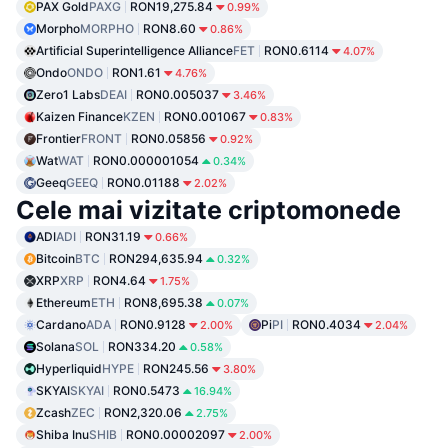
PAX Gold
PAXG
RON19,275.84
0.99%
Morpho
MORPHO
RON8.60
0.86%
Artificial Superintelligence Alliance
FET
RON0.6114
4.07%
Ondo
ONDO
RON1.61
4.76%
Zero1 Labs
DEAI
RON0.005037
3.46%
Kaizen Finance
KZEN
RON0.001067
0.83%
Frontier
FRONT
RON0.05856
0.92%
Wat
WAT
RON0.000001054
0.34%
Geeq
GEEQ
RON0.01188
2.02%
Cele mai vizitate criptomonede
ADI
ADI
RON31.19
0.66%
Bitcoin
BTC
RON294,635.94
0.32%
XRP
XRP
RON4.64
1.75%
Ethereum
ETH
RON8,695.38
0.07%
Cardano
ADA
RON0.9128
Pi
PI
RON0.4034
2.00%
2.04%
Solana
SOL
RON334.20
0.58%
Hyperliquid
HYPE
RON245.56
3.80%
SKYAI
SKYAI
RON0.5473
16.94%
Zcash
ZEC
RON2,320.06
2.75%
Shiba Inu
SHIB
RON0.00002097
2.00%