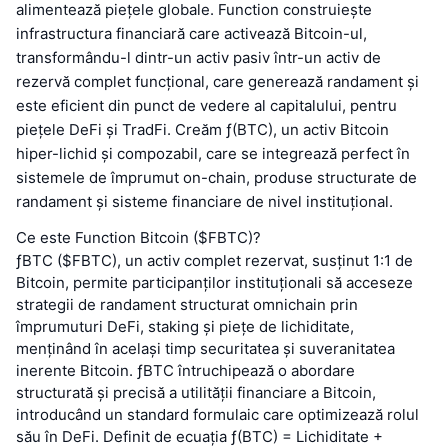
alimentează piețele globale. Function construiește
infrastructura financiară care activează Bitcoin-ul,
transformându-l dintr-un activ pasiv într-un activ de
rezervă complet funcțional, care generează randament și
este eficient din punct de vedere al capitalului, pentru
piețele DeFi și TradFi. Creăm ƒ(BTC), un activ Bitcoin
hiper-lichid și compozabil, care se integrează perfect în
sistemele de împrumut on-chain, produse structurate de
randament și sisteme financiare de nivel instituțional.
Ce este Function Bitcoin ($FBTC)?
ƒBTC ($FBTC), un activ complet rezervat, susținut 1:1 de
Bitcoin, permite participanților instituționali să acceseze
strategii de randament structurat omnichain prin
împrumuturi DeFi, staking și piețe de lichiditate,
menținând în același timp securitatea și suveranitatea
inerente Bitcoin. ƒBTC întruchipează o abordare
structurată și precisă a utilității financiare a Bitcoin,
introducând un standard formulaic care optimizează rolul
său în DeFi. Definit de ecuația ƒ(BTC) = Lichiditate +