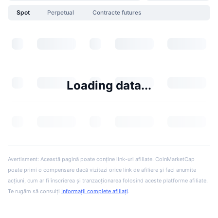
Spot
Perpetual
Contracte futures
Loading data...
Avertisment: Această pagină poate conține link-uri afiliate. CoinMarketCap
poate primi o compensare dacă vizitezi orice link de afiliere și faci anumite
acțiuni, cum ar fi înscrierea și tranzacționarea folosind aceste platforme afiliate.
Te rugăm să consulți
Informații complete afiliați
.