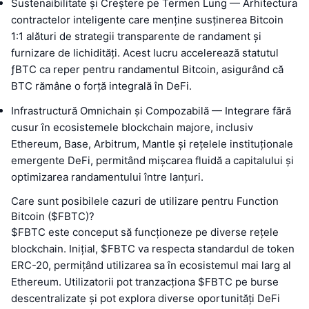
Sustenaibilitate și Creștere pe Termen Lung — Arhitectura
contractelor inteligente care menține susținerea Bitcoin
1:1 alături de strategii transparente de randament și
furnizare de lichidități. Acest lucru accelerează statutul
ƒBTC ca reper pentru randamentul Bitcoin, asigurând că
BTC rămâne o forță integrală în DeFi.
Infrastructură Omnichain și Compozabilă — Integrare fără
cusur în ecosistemele blockchain majore, inclusiv
Ethereum, Base, Arbitrum, Mantle și rețelele instituționale
emergente DeFi, permitând mișcarea fluidă a capitalului și
optimizarea randamentului între lanțuri.
Care sunt posibilele cazuri de utilizare pentru Function
Bitcoin ($FBTC)?
$FBTC este conceput să funcționeze pe diverse rețele
blockchain. Inițial, $FBTC va respecta standardul de token
ERC-20, permițând utilizarea sa în ecosistemul mai larg al
Ethereum. Utilizatorii pot tranzacționa $FBTC pe burse
descentralizate și pot explora diverse oportunități DeFi