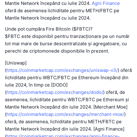
Mantle Network începând cu iulie 2024.
Agni Finance
oferă de asemenea lichiditate pentru METH/FBTC pe
Mantle Network începând cu iulie 2024.
Unde pot cumpăra Fire Bitcoin ($FBTC)?
$FBTC este disponibil pentru tranzacționare pe un număr
tot mai mare de burse descentralizate și agregatoare, cu
perechi de criptomonede disponibile în prezent.
[Uniswap]
(
https://coinmarketcap.com/exchanges/uniswap-v3/
) oferă
lichiditate pentru WBTC/FBTC pe Ethereum începând din
iulie 2024, în timp ce [DODO]
(
https://coinmarketcap.com/exchanges/dodo/
) oferă, de
asemenea, lichiditate pentru WBTC/FBTC pe Ethereum și
Mantle Network începând din iulie 2024. [Merchant Moe]
(
https://coinmarketcap.com/exchanges/merchant-moe/
)
oferă, de asemenea, lichiditate pentru METH/FBTC pe
Mantle Network începând din iulie 2024. [Agni Finance]
(
https://coinmarketcap.com/exchanges/agni-finance-