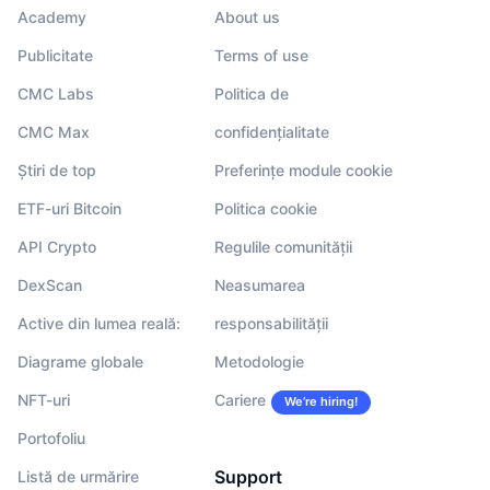
Academy
About us
Publicitate
Terms of use
CMC Labs
Politica de
CMC Max
confidențialitate
Știri de top
Preferințe module cookie
ETF-uri Bitcoin
Politica cookie
API Crypto
Regulile comunității
DexScan
Neasumarea
Active din lumea reală:
responsabilității
Diagrame globale
Metodologie
NFT-uri
Cariere
We’re hiring!
Portofoliu
Support
Listă de urmărire