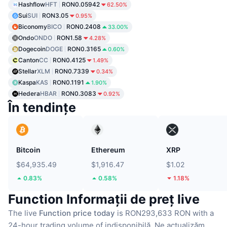
Hashflow
HFT
RON0.05942
62.50%
Sui
SUI
RON3.05
0.95%
Biconomy
BICO
RON0.2408
33.00%
Ondo
ONDO
RON1.58
4.28%
Dogecoin
DOGE
RON0.3165
0.60%
Canton
CC
RON0.4125
1.49%
Stellar
XLM
RON0.7339
0.34%
Kaspa
KAS
RON0.1191
1.90%
Hedera
HBAR
RON0.3083
0.92%
În tendințe
Bitcoin
Ethereum
XRP
$64,935.49
$1,916.47
$1.02
0.83%
0.58%
1.18%
Function Informații de preț live
The live
Function price today
is RON293,633 RON with a
24-hour trading volume of indisponibilă.
Ne actualizăm