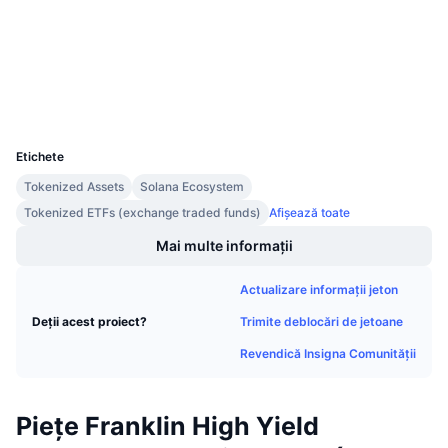
etherscan.io
Vânzări viitoare
Explorers
Rate de finanțare
Învață și Câștigă
Wallets
Calendare
UCID
39753
Calendar ICO
Etichete
Tokenized Assets
Solana Ecosystem
Calendar evenimente
Tokenized ETFs (exchange traded funds)
Afișează toate
Mai multe informații
Actualizare informații jeton
Trimite deblocări de jetoane
Deții acest proiect?
Revendică Insigna Comunității
Piețe Franklin High Yield