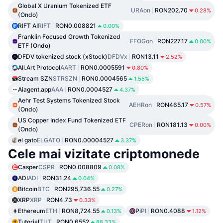
Global X Uranium Tokenized ETF
URAon
RON202.70
0.28%
(Ondo)
RIFT AI
RIFT
RON0.008821
0.00%
Franklin Focused Growth Tokenized
FFOGon
RON227.17
0.00%
ETF (Ondo)
DFDV tokenized stock (xStock)
DFDVx
RON13.11
2.52%
All.Art Protocol
AART
RON0.0005591
0.80%
Stream SZN
STRSZN
RON0.0004565
1.55%
Aiagent.app
AAA
RON0.0004527
4.37%
Aehr Test Systems Tokenized Stock
AEHRon
RON465.17
0.57%
(Ondo)
US Copper Index Fund Tokenized ETF
CPERon
RON181.13
0.00%
(Ondo)
el gato
ELGATO
RON0.00004527
3.37%
Cele mai vizitate criptomonede
Casper
CSPR
RON0.008809
0.08%
ADI
ADI
RON31.24
0.04%
Bitcoin
BTC
RON295,736.55
0.27%
XRP
XRP
RON4.73
0.33%
Ethereum
ETH
RON8,724.55
Pi
PI
RON0.4088
0.13%
1.12%
Tutorial
TUT
RON0.6552
88.33%