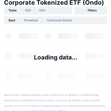
Corporate Tokenized ETF (Ondo)
Toate
CEX
DEX
Filters
Spot
Perpetual
Contracte futures
Loading data...
Avertisment: Această pagină poate conține link-uri afiliate. CoinMarketCap
poate primi o compensare dacă vizitezi orice link de afiliere și faci anumite
acțiuni, cum ar fi înscrierea și tranzacționarea folosind aceste platforme afiliate.