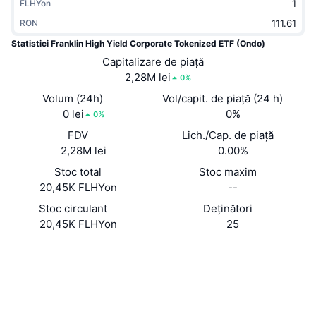
FLHYon
În tendințe
ETF-uri cripto
Descoperă
CMC MCP
RON
Statistici Franklin High Yield Corporate Tokenized ETF (Ondo)
Nou
ETF-uri Bitcoin
x402
Știri
Capitalizare de piață
2,28M lei
0%
Cripto
ETF-uri Ethereum
Academy
Volum (24h)
Vol/capit. de piață (24 h)
Politică
0 lei
0%
0%
Analiza tehnica
Cercetare
FDV
Lich./Cap. de piață
Sports
2,28M lei
0.00%
RSI
Videoclipuri
Stoc total
Stoc maxim
Finanțe
20,45K FLHYon
--
MACD
Glosar
Stoc circulant
Deținători
Tehnologie
20,45K FLHYon
25
Derivate
Campanii
Site web
Website
NFT
Rețele sociale
Prezentare generală
Evenimentele Airdrop
0x54C1...75EF24
Statistici generale NFT
Contracte
Lichidări
Recompense sub formă de diamante