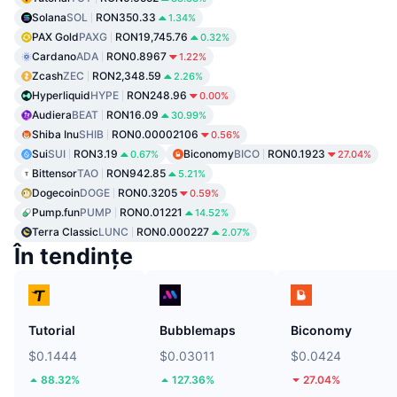
Solana
SOL
RON350.33
1.34%
PAX Gold
PAXG
RON19,745.76
0.32%
Cardano
ADA
RON0.8967
1.22%
Zcash
ZEC
RON2,348.59
2.26%
Hyperliquid
HYPE
RON248.96
0.00%
Audiera
BEAT
RON16.09
30.99%
Shiba Inu
SHIB
RON0.00002106
0.56%
Sui
SUI
RON3.19
Biconomy
BICO
RON0.1923
0.67%
27.04%
Bittensor
TAO
RON942.85
5.21%
Dogecoin
DOGE
RON0.3205
0.59%
Pump.fun
PUMP
RON0.01221
14.52%
Terra Classic
LUNC
RON0.000227
2.07%
În tendințe
Tutorial
Bubblemaps
Biconomy
$0.1444
$0.03011
$0.0424
88.32%
127.36%
27.04%