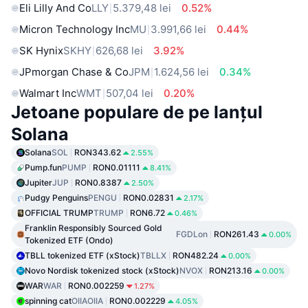
Eli Lilly And Co
LLY
5.379,48 lei
0.52%
Micron Technology Inc
MU
3.991,66 lei
0.44%
SK Hynix
SKHY
626,68 lei
3.92%
JPmorgan Chase & Co
JPM
1.624,56 lei
0.34%
Walmart Inc
WMT
507,04 lei
0.20%
Jetoane populare de pe lanțul
Solana
Solana
SOL
RON343.62
2.55%
Pump.fun
PUMP
RON0.01111
8.41%
Jupiter
JUP
RON0.8387
2.50%
Pudgy Penguins
PENGU
RON0.02831
2.17%
OFFICIAL TRUMP
TRUMP
RON6.72
0.46%
Franklin Responsibly Sourced Gold
FGDLon
RON261.43
0.00%
Tokenized ETF (Ondo)
TBLL tokenized ETF (xStock)
TBLLX
RON482.24
0.00%
Novo Nordisk tokenized stock (xStock)
NVOX
RON213.16
0.00%
WAR
WAR
RON0.002259
1.27%
spinning cat
OIIAOIIA
RON0.002229
4.05%