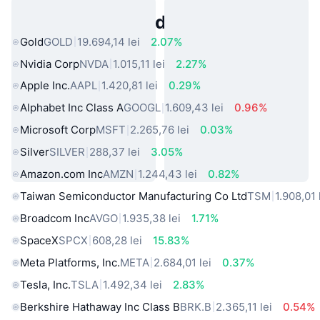
Active Populare din Lumea Reală
Gold
GOLD
19.694,14 lei
2.07%
Nvidia Corp
NVDA
1.015,11 lei
2.27%
Apple Inc.
AAPL
1.420,81 lei
0.29%
Alphabet Inc Class A
GOOGL
1.609,43 lei
0.96%
Microsoft Corp
MSFT
2.265,76 lei
0.03%
Silver
SILVER
288,37 lei
3.05%
Amazon.com Inc
AMZN
1.244,43 lei
0.82%
Taiwan Semiconductor Manufacturing Co Ltd
TSM
1.908,01 
Broadcom Inc
AVGO
1.935,38 lei
1.71%
SpaceX
SPCX
608,28 lei
15.83%
Meta Platforms, Inc.
META
2.684,01 lei
0.37%
Tesla, Inc.
TSLA
1.492,34 lei
2.83%
Berkshire Hathaway Inc Class B
BRK.B
2.365,11 lei
0.54%