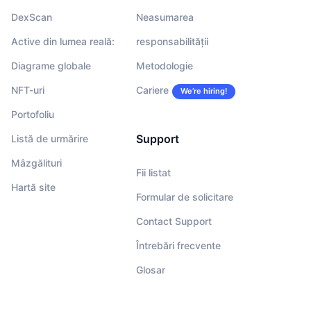
DexScan
Neasumarea
Active din lumea reală:
responsabilității
Diagrame globale
Metodologie
NFT-uri
Cariere
We’re hiring!
Portofoliu
Support
Listă de urmărire
Mâzgălituri
Fii listat
Hartă site
Formular de solicitare
Contact Support
Întrebări frecvente
Glosar