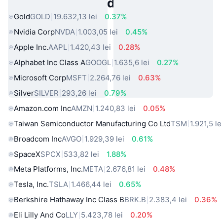
Active Populare din Lumea Reală
Gold
GOLD
19.632,13 lei
0.37%
Nvidia Corp
NVDA
1.003,05 lei
0.45%
Apple Inc.
AAPL
1.420,43 lei
0.28%
Alphabet Inc Class A
GOOGL
1.635,6 lei
0.27%
Microsoft Corp
MSFT
2.264,76 lei
0.63%
Silver
SILVER
293,26 lei
0.79%
Amazon.com Inc
AMZN
1.240,83 lei
0.05%
Taiwan Semiconductor Manufacturing Co Ltd
TSM
1.921,5 le
Broadcom Inc
AVGO
1.929,39 lei
0.61%
SpaceX
SPCX
533,82 lei
1.88%
Meta Platforms, Inc.
META
2.676,81 lei
0.48%
Tesla, Inc.
TSLA
1.466,44 lei
0.65%
Berkshire Hathaway Inc Class B
BRK.B
2.383,4 lei
0.36%
Eli Lilly And Co
LLY
5.423,78 lei
0.20%