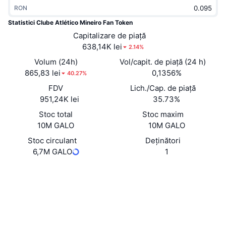
RON
În tendințe
ETF-uri cripto
Descoperă
CMC MCP
Statistici Clube Atlético Mineiro Fan Token
Nou
ETF-uri Bitcoin
Capitalizare de piață
x402
Știri
638,14K lei
2.14%
Cripto
ETF-uri Ethereum
Volum (24h)
Vol/capit. de piață (24 h)
Academy
865,83 lei
0,1356%
40.27%
Politică
FDV
Lich./Cap. de piață
Analiza tehnica
Cercetare
951,24K lei
35.73%
Sports
RSI
Videoclipuri
Stoc total
Stoc maxim
10M GALO
10M GALO
Finanțe
MACD
Glosar
Stoc circulant
Deținători
6,7M GALO
1
Tehnologie
Derivate
Campanii
Site web
Website
Whitepaper
Rețele sociale
NFT
Prezentare generală
Evenimentele Airdrop
HJDTyM...JD9PTd
Contracte
Statistici generale NFT
Lichidări
4.1
Recompense sub formă de diamante
Rating (CertiK)