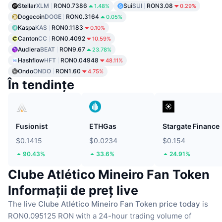
Stellar
XLM
RON0.7386
Sui
SUI
RON3.08
1.48%
0.29%
Dogecoin
DOGE
RON0.3164
0.05%
Kaspa
KAS
RON0.1183
0.10%
Canton
CC
RON0.4092
10.59%
Audiera
BEAT
RON9.67
23.78%
Hashflow
HFT
RON0.04948
48.11%
Ondo
ONDO
RON1.60
4.75%
În tendințe
Fusionist
ETHGas
Stargate Finance
$0.1415
$0.0234
$0.154
90.43%
33.6%
24.91%
Clube Atlético Mineiro Fan Token
Informații de preț live
The live
Clube Atlético Mineiro Fan Token price today
is
RON0.095125 RON with a 24-hour trading volume of