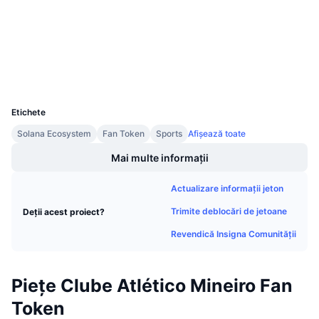
Vânzări viitoare
chiliscan.com
Explorers
Rate de finanțare
Învață și Câștigă
Wallets
Calendare
UCID
11529
Calendar ICO
Etichete
Solana Ecosystem
Fan Token
Sports
Afișează toate
Calendar evenimente
Mai multe informații
Actualizare informații jeton
Trimite deblocări de jetoane
Deții acest proiect?
Revendică Insigna Comunității
Piețe Clube Atlético Mineiro Fan
Token