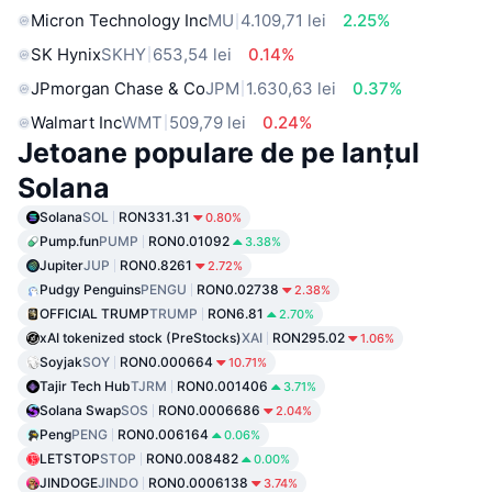
Micron Technology Inc
MU
4.109,71 lei
2.25%
SK Hynix
SKHY
653,54 lei
0.14%
JPmorgan Chase & Co
JPM
1.630,63 lei
0.37%
Walmart Inc
WMT
509,79 lei
0.24%
Jetoane populare de pe lanțul
Solana
Solana
SOL
RON331.31
0.80%
Pump.fun
PUMP
RON0.01092
3.38%
Jupiter
JUP
RON0.8261
2.72%
Pudgy Penguins
PENGU
RON0.02738
2.38%
OFFICIAL TRUMP
TRUMP
RON6.81
2.70%
xAI tokenized stock (PreStocks)
XAI
RON295.02
1.06%
Soyjak
SOY
RON0.000664
10.71%
Tajir Tech Hub
TJRM
RON0.001406
3.71%
Solana Swap
SOS
RON0.0006686
2.04%
Peng
PENG
RON0.006164
0.06%
LETSTOP
STOP
RON0.008482
0.00%
JINDOGE
JINDO
RON0.0006138
3.74%