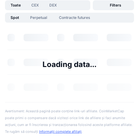
Toate
CEX
DEX
Filters
Spot
Perpetual
Contracte futures
Loading data...
Avertisment: Această pagină poate conține link-uri afiliate. CoinMarketCap
poate primi o compensare dacă vizitezi orice link de afiliere și faci anumite
acțiuni, cum ar fi înscrierea și tranzacționarea folosind aceste platforme afiliate.
Te rugăm să consulți
Informații complete afiliați
.