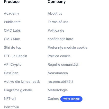
Produse
Company
Academy
About us
Publicitate
Terms of use
CMC Labs
Politica de
CMC Max
confidențialitate
Știri de top
Preferințe module cookie
ETF-uri Bitcoin
Politica cookie
API Crypto
Regulile comunității
DexScan
Neasumarea
Active din lumea reală:
responsabilității
Diagrame globale
Metodologie
NFT-uri
Cariere
We’re hiring!
Portofoliu