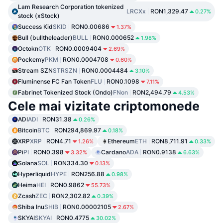
Lam Research Corporation tokenized
LRCXx
RON1,329.47
0.27%
stock (xStock)
Success Kid
SKID
RON0.00686
1.37%
Bull (bulltheleader)
BULL
RON0.000652
1.98%
Octokn
OTK
RON0.0009404
2.69%
Pockemy
PKM
RON0.0004708
0.60%
Stream SZN
STRSZN
RON0.0004484
3.10%
Fluminense FC Fan Token
FLU
RON0.1098
7.11%
Fabrinet Tokenized Stock (Ondo)
FNon
RON2,494.79
4.53%
Cele mai vizitate criptomonede
ADI
ADI
RON31.38
0.26%
Bitcoin
BTC
RON294,869.97
0.18%
XRP
XRP
RON4.71
Ethereum
ETH
RON8,711.91
1.26%
0.33%
Pi
PI
RON0.398
Cardano
ADA
RON0.9138
3.32%
6.63%
Solana
SOL
RON334.30
0.13%
Hyperliquid
HYPE
RON256.88
0.98%
Heima
HEI
RON0.9862
55.73%
Zcash
ZEC
RON2,302.82
0.39%
Shiba Inu
SHIB
RON0.00002105
2.67%
SKYAI
SKYAI
RON0.4775
30.02%