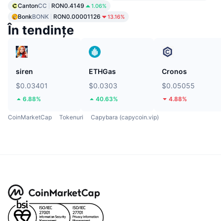
Canton
CC
RON0.4149
1.06%
Bonk
BONK
RON0.00001126
13.16%
În tendințe
siren
ETHGas
Cronos
$0.03401
$0.0303
$0.05055
6.88%
40.63%
4.88%
CoinMarketCap
Tokenuri
Capybara (capycoin.vip)