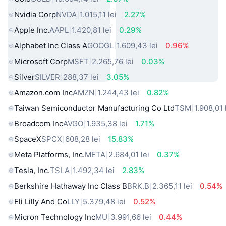
Nvidia Corp
NVDA
1.015,11 lei
2.27%
Apple Inc.
AAPL
1.420,81 lei
0.29%
Alphabet Inc Class A
GOOGL
1.609,43 lei
0.96%
Microsoft Corp
MSFT
2.265,76 lei
0.03%
Silver
SILVER
288,37 lei
3.05%
Amazon.com Inc
AMZN
1.244,43 lei
0.82%
Taiwan Semiconductor Manufacturing Co Ltd
TSM
1.908,01 
Broadcom Inc
AVGO
1.935,38 lei
1.71%
SpaceX
SPCX
608,28 lei
15.83%
Meta Platforms, Inc.
META
2.684,01 lei
0.37%
Tesla, Inc.
TSLA
1.492,34 lei
2.83%
Berkshire Hathaway Inc Class B
BRK.B
2.365,11 lei
0.54%
Eli Lilly And Co
LLY
5.379,48 lei
0.52%
Micron Technology Inc
MU
3.991,66 lei
0.44%