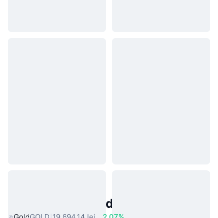
Active Populare din Lumea Reală
Gold
GOLD
19.694,14 lei
2.07%