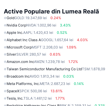
Active Populare din Lumea Reală
Gold
GOLD
19.347,69 lei
0.24%
Nvidia Corp
NVDA
1.002,96 lei
3.43%
Apple Inc.
AAPL
1.420,43 lei
0.52%
Alphabet Inc Class A
GOOGL
1.657,64 lei
4.03%
Microsoft Corp
MSFT
2.208,03 lei
1.09%
Silver
SILVER
280,57 lei
0.63%
Amazon.com Inc
AMZN
1.239,78 lei
1.72%
Taiwan Semiconductor Manufacturing Co Ltd
TSM
1.878,09 
Broadcom Inc
AVGO
1.913,34 lei
0.03%
Meta Platforms, Inc.
META
2.687,23 lei
0.14%
SpaceX
SPCX
500,06 lei
13.61%
Tesla, Inc.
TSLA
1.461,12 lei
1.77%
Berkshire Hathaway Inc Class B
BRK.B
2.359,31 lei
0.32%