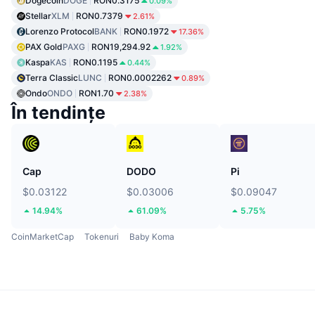
Dogecoin
DOGE
RON0.3175
0.09%
Stellar
XLM
RON0.7379
2.61%
Lorenzo Protocol
BANK
RON0.1972
17.36%
PAX Gold
PAXG
RON19,294.92
1.92%
Kaspa
KAS
RON0.1195
0.44%
Terra Classic
LUNC
RON0.0002262
0.89%
Ondo
ONDO
RON1.70
2.38%
În tendințe
Cap
DODO
Pi
$0.03122
$0.03006
$0.09047
14.94%
61.09%
5.75%
CoinMarketCap
Tokenuri
Baby Koma