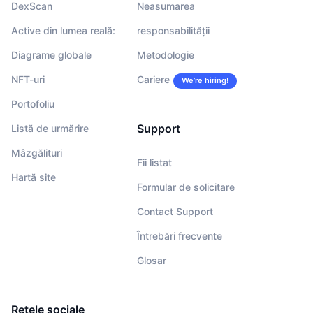
DexScan
Neasumarea
Active din lumea reală:
responsabilității
Diagrame globale
Metodologie
NFT-uri
Cariere
We’re hiring!
Portofoliu
Support
Listă de urmărire
Mâzgălituri
Fii listat
Hartă site
Formular de solicitare
Contact Support
Întrebări frecvente
Glosar
Rețele sociale