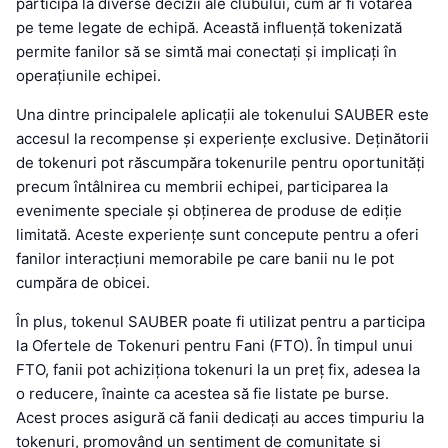
participa la diverse decizii ale clubului, cum ar fi votarea
pe teme legate de echipă. Această influență tokenizată
permite fanilor să se simtă mai conectați și implicați în
operațiunile echipei.
Una dintre principalele aplicații ale tokenului SAUBER este
accesul la recompense și experiențe exclusive. Deținătorii
de tokenuri pot răscumpăra tokenurile pentru oportunități
precum întâlnirea cu membrii echipei, participarea la
evenimente speciale și obținerea de produse de ediție
limitată. Aceste experiențe sunt concepute pentru a oferi
fanilor interacțiuni memorabile pe care banii nu le pot
cumpăra de obicei.
În plus, tokenul SAUBER poate fi utilizat pentru a participa
la Ofertele de Tokenuri pentru Fani (FTO). În timpul unui
FTO, fanii pot achiziționa tokenuri la un preț fix, adesea la
o reducere, înainte ca acestea să fie listate pe burse.
Acest proces asigură că fanii dedicați au acces timpuriu la
tokenuri, promovând un sentiment de comunitate și