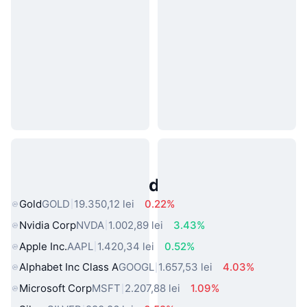
Active Populare din Lumea Reală
Gold
GOLD
19.350,12 lei
0.22%
Nvidia Corp
NVDA
1.002,89 lei
3.43%
Apple Inc.
AAPL
1.420,34 lei
0.52%
Alphabet Inc Class A
GOOGL
1.657,53 lei
4.03%
Microsoft Corp
MSFT
2.207,88 lei
1.09%