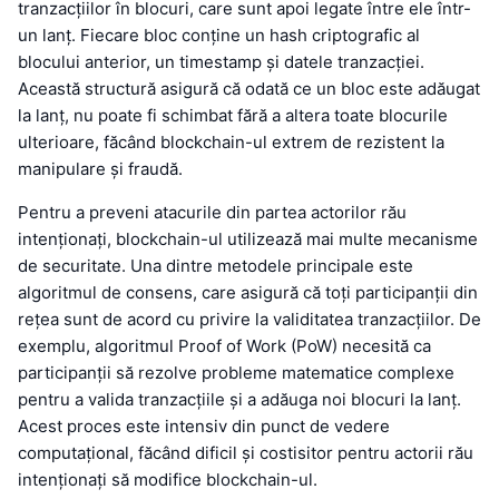
tranzacțiilor în blocuri, care sunt apoi legate între ele într-
un lanț. Fiecare bloc conține un hash criptografic al
blocului anterior, un timestamp și datele tranzacției.
Această structură asigură că odată ce un bloc este adăugat
la lanț, nu poate fi schimbat fără a altera toate blocurile
ulterioare, făcând blockchain-ul extrem de rezistent la
manipulare și fraudă.
Pentru a preveni atacurile din partea actorilor rău
intenționați, blockchain-ul utilizează mai multe mecanisme
de securitate. Una dintre metodele principale este
algoritmul de consens, care asigură că toți participanții din
rețea sunt de acord cu privire la validitatea tranzacțiilor. De
exemplu, algoritmul Proof of Work (PoW) necesită ca
participanții să rezolve probleme matematice complexe
pentru a valida tranzacțiile și a adăuga noi blocuri la lanț.
Acest proces este intensiv din punct de vedere
computațional, făcând dificil și costisitor pentru actorii rău
intenționați să modifice blockchain-ul.