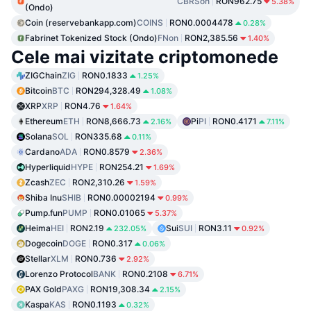
CBRSon
RON962.75
5.38%
(Ondo)
Coin (reservebankapp.com)
COINS
RON0.0004478
0.28%
Fabrinet Tokenized Stock (Ondo)
FNon
RON2,385.56
1.40%
Cele mai vizitate criptomonede
ZIGChain
ZIG
RON0.1833
1.25%
Bitcoin
BTC
RON294,328.49
1.08%
XRP
XRP
RON4.76
1.64%
Ethereum
ETH
RON8,666.73
Pi
PI
RON0.4171
2.16%
7.11%
Solana
SOL
RON335.68
0.11%
Cardano
ADA
RON0.8579
2.36%
Hyperliquid
HYPE
RON254.21
1.69%
Zcash
ZEC
RON2,310.26
1.59%
Shiba Inu
SHIB
RON0.00002194
0.99%
Pump.fun
PUMP
RON0.01065
5.37%
Heima
HEI
RON2.19
Sui
SUI
RON3.11
232.05%
0.92%
Dogecoin
DOGE
RON0.317
0.06%
Stellar
XLM
RON0.736
2.92%
Lorenzo Protocol
BANK
RON0.2108
6.71%
PAX Gold
PAXG
RON19,308.34
2.15%
Kaspa
KAS
RON0.1193
0.32%