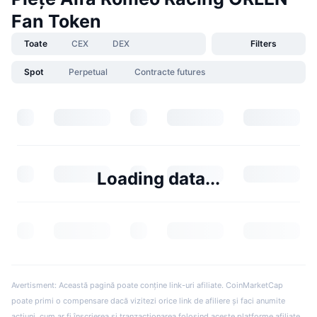
Fan Token
Toate
CEX
DEX
Filters
Spot
Perpetual
Contracte futures
Loading data...
Avertisment: Această pagină poate conține link-uri afiliate. CoinMarketCap
poate primi o compensare dacă vizitezi orice link de afiliere și faci anumite
acțiuni, cum ar fi înscrierea și tranzacționarea folosind aceste platforme afiliate.