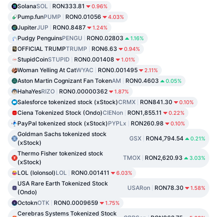
Solana
SOL
RON333.81
0.96%
Pump.fun
PUMP
RON0.01056
4.03%
Jupiter
JUP
RON0.8487
1.24%
Pudgy Penguins
PENGU
RON0.02803
1.16%
OFFICIAL TRUMP
TRUMP
RON6.63
0.94%
StupidCoin
STUPID
RON0.001408
1.01%
Woman Yelling At Cat
WYAC
RON0.001495
2.11%
Aston Martin Cognizant Fan Token
AM
RON0.4603
0.05%
HahaYes
RIZO
RON0.00000362
1.87%
Salesforce tokenized stock (xStock)
CRMX
RON841.30
0.10%
Ciena Tokenized Stock (Ondo)
CIENon
RON1,855.11
0.22%
PayPal tokenized stock (xStock)
PYPLx
RON260.98
0.10%
Goldman Sachs tokenized stock
GSX
RON4,794.54
0.21%
(xStock)
Thermo Fisher tokenized stock
TMOX
RON2,620.93
3.03%
(xStock)
LOL (lolonsol)
LOL
RON0.001411
6.03%
USA Rare Earth Tokenized Stock
USARon
RON78.30
1.58%
(Ondo)
Octokn
OTK
RON0.0009659
1.75%
Cerebras Systems Tokenized Stock