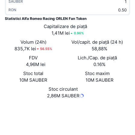
SAUBER
În tendințe
ETF-uri cripto
Descoperă
CMC MCP
RON
Statistici Alfa Romeo Racing ORLEN Fan Token
Nou
ETF-uri Bitcoin
x402
Știri
Capitalizare de piață
1,41M lei
0.96%
Cripto
ETF-uri Ethereum
Academy
Volum (24h)
Vol/capit. de piață (24 h)
835,7K lei
Politică
58,88%
56.55%
Analiza tehnica
Cercetare
FDV
Lich./Cap. de piață
Sports
4,96M lei
0.16%
RSI
Videoclipuri
Stoc total
Stoc maxim
Finanțe
10M SAUBER
10M SAUBER
MACD
Glosar
Stoc circulant
Tehnologie
2,86M SAUBER
Derivate
Campanii
Website
NFT
Site web
Prezentare generală
Evenimentele Airdrop
Rețele sociale
Statistici generale NFT
Lichidări
Recompense sub formă de diamante
FX2XCc...7gJQsF
Contracte