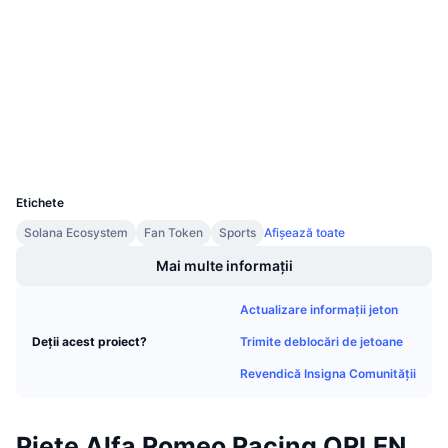
Vânzări viitoare
4.2
Rate de finanțare
Învață și Câștigă
Rating (CertiK)
chiliscan.com
Explorers
Calendare
Wallets
Calendar ICO
UCID
10793
Calendar evenimente
Etichete
Solana Ecosystem
Fan Token
Sports
Afișează toate
Mai multe informații
Actualizare informații jeton
Trimite deblocări de jetoane
Deții acest proiect?
Revendică Insigna Comunității
Piețe Alfa Romeo Racing ORLEN