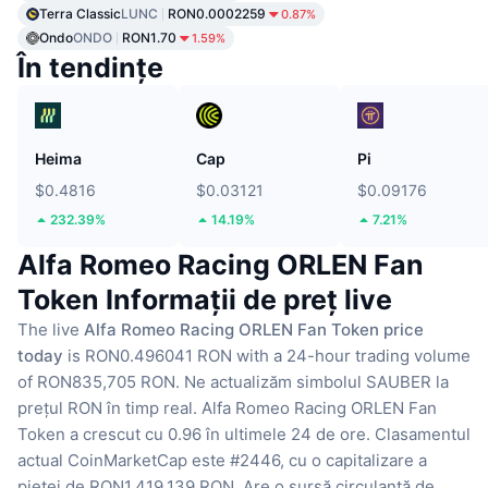
Terra Classic
LUNC
RON0.0002259
0.87%
Ondo
ONDO
RON1.70
1.59%
În tendințe
Heima
Cap
Pi
$0.4816
$0.03121
$0.09176
232.39%
14.19%
7.21%
Alfa Romeo Racing ORLEN Fan
Token Informații de preț live
The live
Alfa Romeo Racing ORLEN Fan Token price
today
is RON0.496041 RON with a 24-hour trading volume
of RON835,705 RON.
Ne actualizăm simbolul SAUBER la
prețul RON în timp real.
Alfa Romeo Racing ORLEN Fan
Token a crescut cu 0.96 în ultimele 24 de ore.
Clasamentul
actual CoinMarketCap este #2446, cu o capitalizare a
pieței de RON1,419,139 RON.
Are o sursă circulantă de