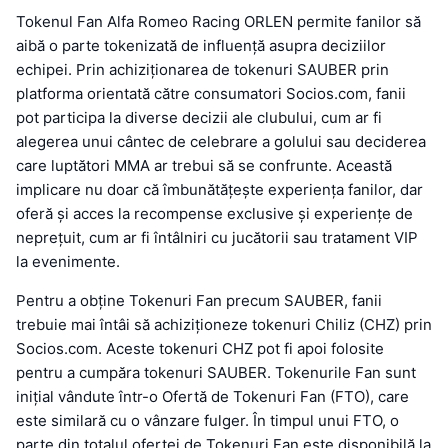
Tokenul Fan Alfa Romeo Racing ORLEN permite fanilor să
aibă o parte tokenizată de influență asupra deciziilor
echipei. Prin achiziționarea de tokenuri SAUBER prin
platforma orientată către consumatori Socios.com, fanii
pot participa la diverse decizii ale clubului, cum ar fi
alegerea unui cântec de celebrare a golului sau deciderea
care luptători MMA ar trebui să se confrunte. Această
implicare nu doar că îmbunătățește experiența fanilor, dar
oferă și acces la recompense exclusive și experiențe de
neprețuit, cum ar fi întâlniri cu jucătorii sau tratament VIP
la evenimente.
Pentru a obține Tokenuri Fan precum SAUBER, fanii
trebuie mai întâi să achiziționeze tokenuri Chiliz (CHZ) prin
Socios.com. Aceste tokenuri CHZ pot fi apoi folosite
pentru a cumpăra tokenuri SAUBER. Tokenurile Fan sunt
inițial vândute într-o Ofertă de Tokenuri Fan (FTO), care
este similară cu o vânzare fulger. În timpul unui FTO, o
parte din totalul ofertei de Tokenuri Fan este disponibilă la