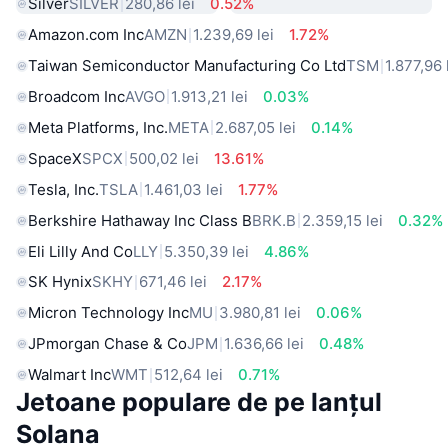
Silver
SILVER
280,86 lei
0.52%
Amazon.com Inc
AMZN
1.239,69 lei
1.72%
Taiwan Semiconductor Manufacturing Co Ltd
TSM
1.877,96 
Broadcom Inc
AVGO
1.913,21 lei
0.03%
Meta Platforms, Inc.
META
2.687,05 lei
0.14%
SpaceX
SPCX
500,02 lei
13.61%
Tesla, Inc.
TSLA
1.461,03 lei
1.77%
Berkshire Hathaway Inc Class B
BRK.B
2.359,15 lei
0.32%
Eli Lilly And Co
LLY
5.350,39 lei
4.86%
SK Hynix
SKHY
671,46 lei
2.17%
Micron Technology Inc
MU
3.980,81 lei
0.06%
JPmorgan Chase & Co
JPM
1.636,66 lei
0.48%
Walmart Inc
WMT
512,64 lei
0.71%
Jetoane populare de pe lanțul
Solana