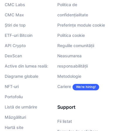
CMC Labs
Politica de
CMC Max
confidențialitate
Știri de top
Preferințe module cookie
ETF-uri Bitcoin
Politica cookie
API Crypto
Regulile comunității
DexScan
Neasumarea
Active din lumea reală:
responsabilității
Diagrame globale
Metodologie
NFT-uri
Cariere
We’re hiring!
Portofoliu
Support
Listă de urmărire
Mâzgălituri
Fii listat
Hartă site