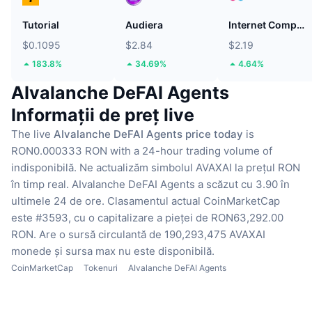
Tutorial
Audiera
Internet Computer
$0.1095
$2.84
$2.19
183.8%
34.69%
4.64%
AIvalanche DeFAI Agents
Informații de preț live
The live
AIvalanche DeFAI Agents price today
is
RON0.000333 RON with a 24-hour trading volume of
indisponibilă.
Ne actualizăm simbolul AVAXAI la prețul RON
în timp real.
AIvalanche DeFAI Agents a scăzut cu 3.90 în
ultimele 24 de ore.
Clasamentul actual CoinMarketCap
este #3593, cu o capitalizare a pieței de RON63,292.00
RON.
Are o sursă circulantă de 190,293,475 AVAXAI
monede
și sursa max nu este disponibilă.
CoinMarketCap
Tokenuri
AIvalanche DeFAI Agents