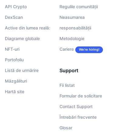
API Crypto
Regulile comunității
DexScan
Neasumarea
Active din lumea reală:
responsabilității
Diagrame globale
Metodologie
NFT-uri
Cariere
We’re hiring!
Portofoliu
Support
Listă de urmărire
Mâzgălituri
Fii listat
Hartă site
Formular de solicitare
Contact Support
Întrebări frecvente
Glosar