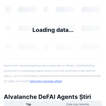
Loading data...
Avertisment: Această pagină poate conține link-uri afiliate. CoinMarketCap
poate primi o compensare dacă vizitezi orice link de afiliere și faci anumite
acțiuni, cum ar fi înscrierea și tranzacționarea folosind aceste platforme afiliate.
Te rugăm să consulți
Informații complete afiliați
.
AIvalanche DeFAI Agents Știri
Top
Cele mai recente