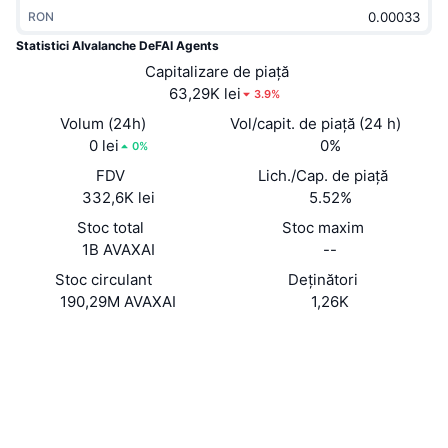
În tendințe
RON
ETF-uri cripto
Descoperă
CMC MCP
Statistici AIvalanche DeFAI Agents
Nou
ETF-uri Bitcoin
Capitalizare de piață
x402
Știri
63,29K lei
3.9%
Cripto
ETF-uri Ethereum
Volum (24h)
Vol/capit. de piață (24 h)
Academy
0 lei
0%
0%
Politică
Analiza tehnica
FDV
Lich./Cap. de piață
Cercetare
332,6K lei
5.52%
Sports
RSI
Videoclipuri
Stoc total
Stoc maxim
1B AVAXAI
--
Finanțe
MACD
Glosar
Stoc circulant
Deținători
190,29M AVAXAI
1,26K
Tehnologie
Derivate
Campanii
Site web
Website
Rețele sociale
NFT
Prezentare generală
Evenimentele Airdrop
Contracte
0x8c8d...A4A7aC
2.9
Statistici generale NFT
Rating (CertiK)
Lichidări
Recompense sub formă de diamante
snowscan.xyz