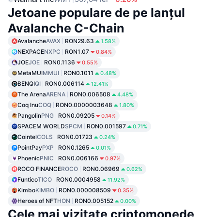
Jetoane populare de pe lanțul
Avalanche C-Chain
Avalanche
AVAX
RON29.63
1.58%
NEXPACE
NXPC
RON1.07
0.84%
JOE
JOE
RON0.1136
0.55%
MetaMUI
MMUI
RON0.1011
0.48%
BENQI
QI
RON0.006114
12.41%
The Arena
ARENA
RON0.006508
4.48%
Coq Inu
COQ
RON0.0000003648
1.80%
Pangolin
PNG
RON0.09205
0.14%
SPACEM WORLD
SPCM
RON0.001597
0.71%
Cointel
COLS
RON0.01723
0.24%
PointPay
PXP
RON0.1265
0.01%
Phoenic
PNIC
RON0.006166
0.97%
ROCO FINANCE
ROCO
RON0.06969
0.62%
Funtico
TICO
RON0.0004958
11.92%
Kimbo
KIMBO
RON0.000008509
0.35%
Heroes of NFT
HON
RON0.005152
0.00%
Cele mai vizitate criptomonede