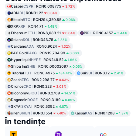
Casper
CSPR
RON0.008775
3.72%
ADI
ADI
RON31.22
0.04%
Bitcoin
BTC
RON294,350.85
0.06%
XRP
XRP
RON4.71
1.48%
Ethereum
ETH
RON8,683.21
Pi
PI
RON0.4157
0.04%
3.44%
Solana
SOL
RON343.75
2.85%
Cardano
ADA
RON0.9024
1.32%
PAX Gold
PAXG
RON19,704.99
0.06%
Hyperliquid
HYPE
RON249.52
1.56%
Shiba Inu
SHIB
RON0.00002097
0.05%
Tutorial
TUT
RON0.4975
Sui
SUI
RON3.12
184.41%
2.41%
Zcash
ZEC
RON2,298.77
0.63%
Cronos
CRO
RON0.223
3.03%
Biconomy
BICO
RON0.2769
14.51%
Dogecoin
DOGE
RON0.3189
0.85%
SKYAI
SKYAI
RON0.5392
4.87%
siren
SIREN
RON0.1554
Kaspa
KAS
RON0.1208
7.40%
1.37%
În tendințe