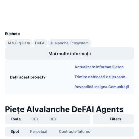
Explorers
Vânzări viitoare
Rate de finanțare
Învață și Câștigă
Wallets
UCID
35618
Calendare
Etichete
AI & Big Data
DeFAI
Avalanche Ecosystem
Calendar ICO
Mai multe informații
Calendar evenimente
Actualizare informații jeton
Trimite deblocări de jetoane
Deții acest proiect?
Revendică Insigna Comunității
Piețe AIvalanche DeFAI Agents
Toate
CEX
DEX
Filters
Spot
Perpetual
Contracte futures