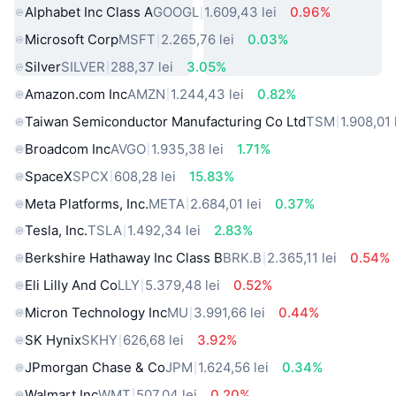
Alphabet Inc Class A
GOOGL
1.609,43 lei
0.96%
Microsoft Corp
MSFT
2.265,76 lei
0.03%
Silver
SILVER
288,37 lei
3.05%
Amazon.com Inc
AMZN
1.244,43 lei
0.82%
Taiwan Semiconductor Manufacturing Co Ltd
TSM
1.908,01 
Broadcom Inc
AVGO
1.935,38 lei
1.71%
SpaceX
SPCX
608,28 lei
15.83%
Meta Platforms, Inc.
META
2.684,01 lei
0.37%
Tesla, Inc.
TSLA
1.492,34 lei
2.83%
Berkshire Hathaway Inc Class B
BRK.B
2.365,11 lei
0.54%
Eli Lilly And Co
LLY
5.379,48 lei
0.52%
Micron Technology Inc
MU
3.991,66 lei
0.44%
SK Hynix
SKHY
626,68 lei
3.92%
JPmorgan Chase & Co
JPM
1.624,56 lei
0.34%
Walmart Inc
WMT
507,04 lei
0.20%