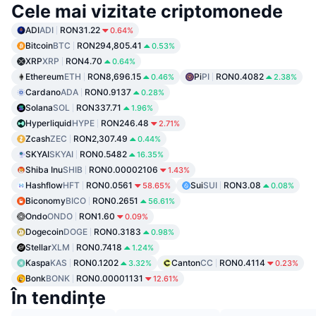
Cele mai vizitate criptomonede
ADI
ADI
RON31.22
0.64%
Bitcoin
BTC
RON294,805.41
0.53%
XRP
XRP
RON4.70
0.64%
Ethereum
ETH
RON8,696.15
Pi
PI
RON0.4082
0.46%
2.38%
Cardano
ADA
RON0.9137
0.28%
Solana
SOL
RON337.71
1.96%
Hyperliquid
HYPE
RON246.48
2.71%
Zcash
ZEC
RON2,307.49
0.44%
SKYAI
SKYAI
RON0.5482
16.35%
Shiba Inu
SHIB
RON0.00002106
1.43%
Hashflow
HFT
RON0.0561
Sui
SUI
RON3.08
58.65%
0.08%
Biconomy
BICO
RON0.2651
56.61%
Ondo
ONDO
RON1.60
0.09%
Dogecoin
DOGE
RON0.3183
0.98%
Stellar
XLM
RON0.7418
1.24%
Kaspa
KAS
RON0.1202
Canton
CC
RON0.4114
3.32%
0.23%
Bonk
BONK
RON0.00001131
12.61%
În tendințe