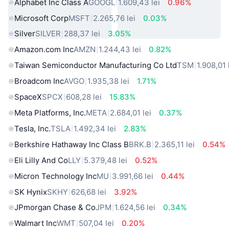
Alphabet Inc Class A
GOOGL
1.609,43 lei
0.96%
Microsoft Corp
MSFT
2.265,76 lei
0.03%
Silver
SILVER
288,37 lei
3.05%
Amazon.com Inc
AMZN
1.244,43 lei
0.82%
Taiwan Semiconductor Manufacturing Co Ltd
TSM
1.908,01 
Broadcom Inc
AVGO
1.935,38 lei
1.71%
SpaceX
SPCX
608,28 lei
15.83%
Meta Platforms, Inc.
META
2.684,01 lei
0.37%
Tesla, Inc.
TSLA
1.492,34 lei
2.83%
Berkshire Hathaway Inc Class B
BRK.B
2.365,11 lei
0.54%
Eli Lilly And Co
LLY
5.379,48 lei
0.52%
Micron Technology Inc
MU
3.991,66 lei
0.44%
SK Hynix
SKHY
626,68 lei
3.92%
JPmorgan Chase & Co
JPM
1.624,56 lei
0.34%
Walmart Inc
WMT
507,04 lei
0.20%