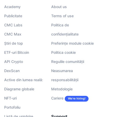
Academy
About us
Publicitate
Terms of use
CMC Labs
Politica de
CMC Max
confidențialitate
Știri de top
Preferințe module cookie
ETF-uri Bitcoin
Politica cookie
API Crypto
Regulile comunității
DexScan
Neasumarea
Active din lumea reală:
responsabilității
Diagrame globale
Metodologie
NFT-uri
Cariere
We’re hiring!
Portofoliu
Support
Listă de urmărire