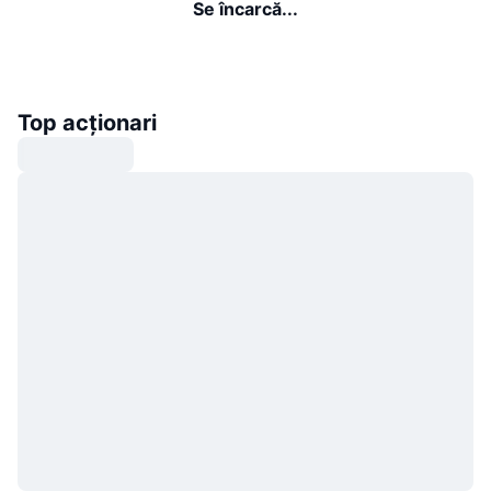
Se încarcă...
Top acționari