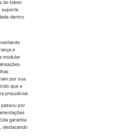
s do token
e suporte
idade dentro
oveitando
rança e
ra modular
ransações.
lhas
hain por sua
tindo que a
 prejudicial.
 passou por
lamentações
Esta garantia
s, destacando