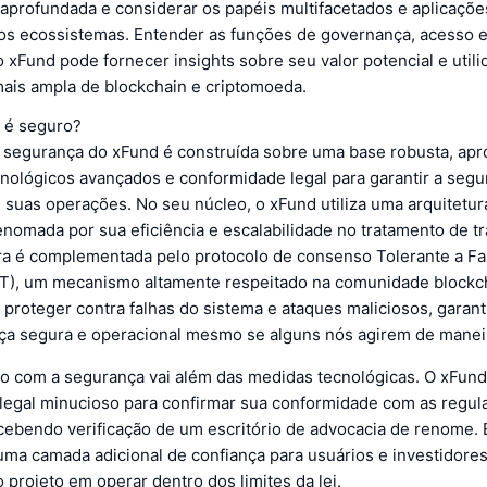
aprofundada e considerar os papéis multifacetados e aplicaçõe
ios ecossistemas. Entender as funções de governança, acesso 
 xFund pode fornecer insights sobre seu valor potencial e util
ais ampla de blockchain e criptomoeda.
 é seguro?
e segurança do xFund é construída sobre uma base robusta, apr
cnológicos avançados e conformidade legal para garantir a segu
 suas operações. No seu núcleo, o xFund utiliza uma arquitetu
nomada por sua eficiência e escalabilidade no tratamento de t
ura é complementada pelo protocolo de consenso Tolerante a Fa
FT), um mecanismo altamente respeitado na comunidade blockc
proteger contra falhas do sistema e ataques maliciosos, garan
a segura e operacional mesmo se alguns nós agirem de maneira
 com a segurança vai além das medidas tecnológicas. O xFund
 legal minucioso para confirmar sua conformidade com as regu
cebendo verificação de um escritório de advocacia de renome. 
uma camada adicional de confiança para usuários e investidore
 projeto em operar dentro dos limites da lei.