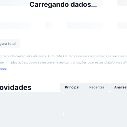
Carregando dados...
gura total
ágina pode conter links afiliados. A CoinMarketCap pode ser compensada se você visita
 determinadas ações, como se inscrever e realizar transações com essas plataformas afi
ados
.
ovidades
Principal
Recentes
Análise