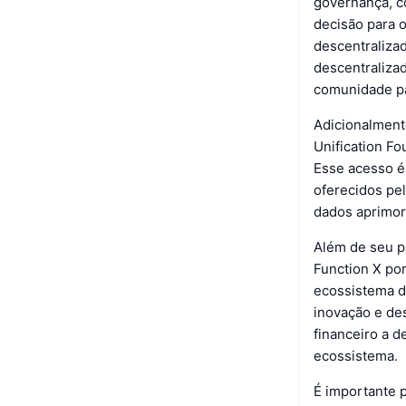
governança, c
decisão para 
descentralizad
descentraliza
comunidade pa
Adicionalment
Unification Fo
Esse acesso é
oferecidos pel
dados aprimor
Além de seu p
Function X po
ecossistema d
inovação e de
financeiro a 
ecossistema.
É importante 