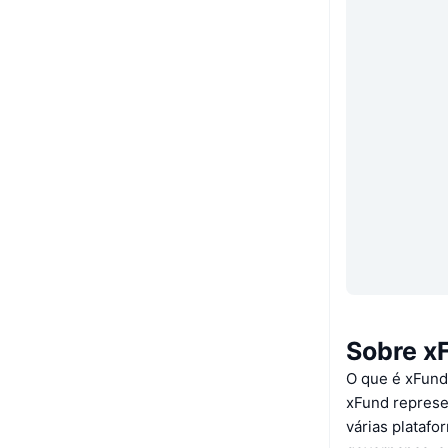
Sobre x
O que é xFun
xFund represe
várias plataf