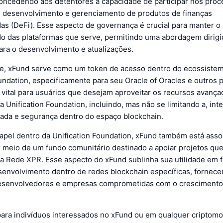
oncedendo aos detentores a capacidade de participar nos proc
o desenvolvimento e gerenciamento de produtos de finanças
as (DeFi). Esse aspecto de governança é crucial para manter o
do das plataformas que serve, permitindo uma abordagem dirigi
ra o desenvolvimento e atualizações.
e, xFund serve como um token de acesso dentro do ecossiste
undation, especificamente para seu Oracle of Oracles e outros 
 vital para usuários que desejam aproveitar os recursos avança
a Unification Foundation, incluindo, mas não se limitando a, int
ada e segurança dentro do espaço blockchain.
apel dentro da Unification Foundation, xFund também está asso
r meio de um fundo comunitário destinado a apoiar projetos qu
a Rede XPR. Esse aspecto do xFund sublinha sua utilidade em 
senvolvimento dentro de redes blockchain específicas, fornec
desenvolvedores e empresas comprometidas com o crescimento
para indivíduos interessados no xFund ou em qualquer criptomo