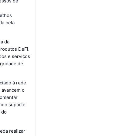
essos de
 ethos
da pela
ma da
produtos DeFi.
dos e serviços
egridade de
ciado à rede
e avancem o
fomentar
endo suporte
 do
eda realizar