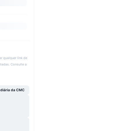
r qualquer link de
liadas. Consulte a
 diária da CMC