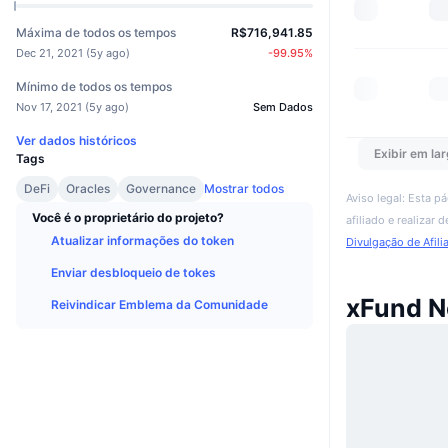
Máxima de todos os tempos
R$716,941.85
Dec 21, 2021
(
5y ago
)
-99.95
%
Mínimo de todos os tempos
Nov 17, 2021
(
5y ago
)
Sem Dados
Ver dados históricos
Exibir em lar
Tags
DeFi
Oracles
Governance
Mostrar todos
Aviso legal: Esta p
Você é o proprietário do projeto?
afiliado e realizar
Atualizar informações do token
Divulgação de Afili
Enviar desbloqueio de tokes
xFund N
Reivindicar Emblema da Comunidade