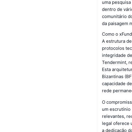
uma pesquisa 
dentro de vár
comunitário do
da paisagem m
Como o xFund
A estrutura d
protocolos te
integridade de
Tendermint, re
Esta arquitet
Bizantinas (B
capacidade de 
rede permaneç
O compromisso
um escrutínio
relevantes, re
legal oferece 
a dedicação do