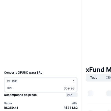
Site
Website
Sociais
0x892a...c87881
Contratos
2.8
Classificação (CertiK)
etherscan.io
Exploradores
Carteiras
UCID
8339
xFund M
Converta XFUND para BRL
Tudo
CE
XFUND
BRL
Desempenho do preço
24h
Baixa
Alta
R$359.41
R$361.82