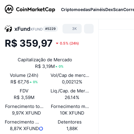
Criptomoedas
Painéis
DexScan
Corr
xFund
3K
#5229
XFUND
R$ 359,97
0.5%
(
24h
)
Capitalização de Mercado
R$ 3,19M
0%
Volume (24h)
Vol/Cap de mercado (24h)
R$ 67,76
0,00212%
0%
FDV
Liq./Cap. de Mercado
R$ 3,59M
26.14%
Fornecimento total
Fornecimento máximo
9,97K XFUND
10K XFUND
Fornecimento em circulação autodeclarado
Detentores
8,87K XFUND
1,88K