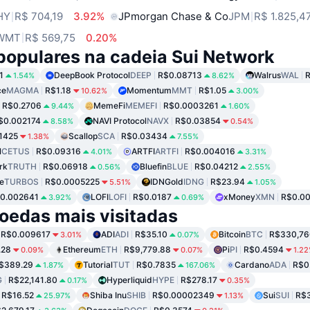
HY
R$ 704,19
3.92%
JPmorgan Chase & Co
JPM
R$ 1.825,4
WMT
R$ 569,75
0.20%
populares na cadeia Sui Network
1
DeepBook Protocol
DEEP
R$0.08713
Walrus
WAL
R
1.54%
8.62%
ce
MAGMA
R$1.18
Momentum
MMT
R$1.05
10.62%
3.00%
R$0.2706
MemeFi
MEMEFI
R$0.0003261
9.44%
1.60%
$0.002174
NAVI Protocol
NAVX
R$0.03854
8.58%
0.54%
1425
Scallop
SCA
R$0.03434
1.38%
7.55%
l
CETUS
R$0.09316
ARTFI
ARTFI
R$0.004016
4.01%
3.31%
rk
TRUTH
R$0.06918
Bluefin
BLUE
R$0.04212
0.56%
2.55%
e
TURBOS
R$0.0005225
IDNGold
IDNG
R$23.94
5.51%
1.05%
0.002641
LOFI
LOFI
R$0.0187
xMoney
XMN
R$0.0
3.92%
0.69%
oedas mais visitadas
R$0.009617
ADI
ADI
R$35.10
Bitcoin
BTC
R$330,76
3.01%
0.07%
.28
Ethereum
ETH
R$9,779.88
Pi
PI
R$0.4594
0.09%
0.07%
1.2
$389.29
Tutorial
TUT
R$0.7835
Cardano
ADA
R$0
1.87%
167.06%
G
R$22,141.80
Hyperliquid
HYPE
R$278.17
0.17%
0.35%
R$16.52
Shiba Inu
SHIB
R$0.00002349
Sui
SUI
R$3
25.97%
1.13%