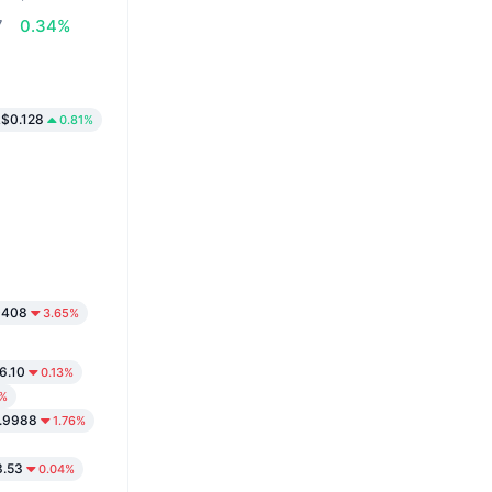
7
0.34%
$0.128
0.81%
0408
3.65%
6.10
0.13%
2%
.9988
1.76%
.53
0.04%