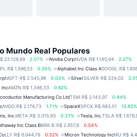
do Mundo Real Populares
$ 22.129,69
2.07%
Nvidia Corp
NVDA
R$ 1.140,64
2.27%
PL
R$ 1.596,53
0.29%
Alphabet Inc Class A
GOOGL
R$ 1.80
orp
MSFT
R$ 2.545,96
0.03%
Silver
SILVER
R$ 324,03
3.0
 Inc
AMZN
R$ 1.398,33
0.82%
conductor Manufacturing Co Ltd
TSM
R$ 2.143,97
0.44%
c
AVGO
R$ 2.174,73
1.71%
SpaceX
SPCX
R$ 683,51
15.83
ms, Inc.
META
R$ 3.015,93
0.37%
Tesla, Inc.
TSLA
R$ 1.676,
thaway Inc Class B
BRK.B
R$ 2.657,6
0.54%
 Co
LLY
R$ 6.044,76
0.52%
Micron Technology Inc
MU
R$ 4.