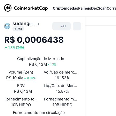
Criptomoedas
Painéis
DexScan
Corr
sudeng
HIPPO
24K
#1741
R$ 0,0006438
1.7%
(
24h
)
Capitalização de Mercado
R$ 6,43M
1.7%
Volume (24h)
Vol/Cap de mercado (24h)
R$ 10,4M
161,53%
0.36%
FDV
Liq./Cap. de Mercado
R$ 6,43M
15.87%
Fornecimento total
Fornecimento máximo
10B HIPPO
10B HIPPO
Fornecimento em circulação