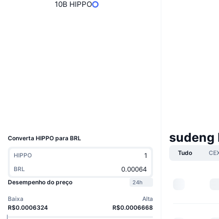
10B HIPPO
Boost
Site
Website
Sociais
Contratos
0x8993...SUDENG
3.1
Classificação (CertiK)
suivision.xyz
Exploradores
Carteiras
UCID
33258
sudeng
Converta HIPPO para BRL
Tudo
CE
HIPPO
BRL
Desempenho do preço
24h
Baixa
Alta
R$0.0006324
R$0.0006668