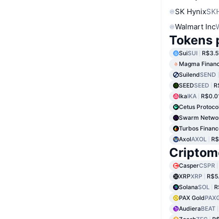
SK Hynix
SK
Walmart Inc
Tokens 
Sui
SUI
R$3.5
Magma Finan
Suilend
SEND
SEED
SEED
R
Ika
IKA
R$0.0
Cetus Protoco
Swarm Netwo
Turbos Financ
Axol
AXOL
R$
Criptom
Casper
CSPR
XRP
XRP
R$5
Solana
SOL
R
PAX Gold
PAX
Audiera
BEAT