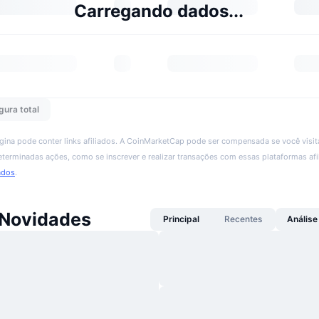
Carregando dados...
gura total
ágina pode conter links afiliados. A CoinMarketCap pode ser compensada se você visita
 determinadas ações, como se inscrever e realizar transações com essas plataformas afi
ados
.
Novidades
Principal
Recentes
Análise