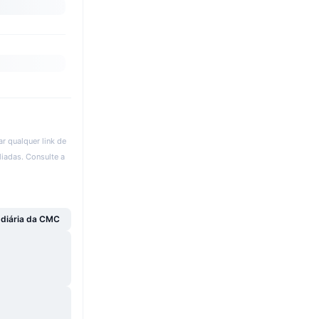
r qualquer link de
liadas. Consulte a
 diária da CMC