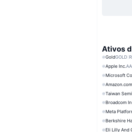
Ativos 
Gold
GOLD
R
Apple Inc.
AA
Microsoft C
Amazon.com
Taiwan Semi
Broadcom In
Meta Platfor
Berkshire Ha
Eli Lilly And