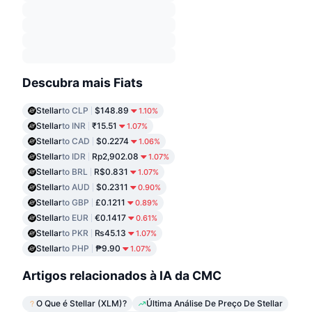
Descubra mais Fiats
Stellar
to CLP
$148.89
1.10%
Stellar
to INR
₹15.51
1.07%
Stellar
to CAD
$0.2274
1.06%
Stellar
to IDR
Rp2,902.08
1.07%
Stellar
to BRL
R$0.831
1.07%
Stellar
to AUD
$0.2311
0.90%
Stellar
to GBP
£0.1211
0.89%
Stellar
to EUR
€0.1417
0.61%
Stellar
to PKR
₨45.13
1.07%
Stellar
to PHP
₱9.90
1.07%
Artigos relacionados à IA da CMC
O Que é Stellar (XLM)?
Última Análise De Preço De Stellar