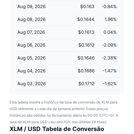
Próximas Vendas
Aug 09, 2026
$0.163
-0.84
%
Taxas de Financiamento
Aprenda e Ganhe
Aug 08, 2026
$0.1644
1.96
%
Calendários
Aug 07, 2026
$0.1613
0.04
%
Calendário de ICO
Aug 06, 2026
$0.1612
-2.09
%
Calendário de eventos
Aug 05, 2026
$0.1646
-2.38
%
Aug 04, 2026
$0.1686
-1.47
%
Aug 03, 2026
$0.1712
-1.62
%
Esta tabela mostra o histórico da taxa de conversão de XLM para
USD referente a cada dia da semana anterior. Esses preços
históricos são obtidos no fechamento diário às 00:00 (UTC+0). A
taxa de XLM para USD caiu em1.10% nas últimas 24 horas.
XLM / USD Tabela de Conversão