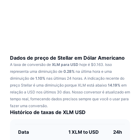
Em alta
ETFs de criptomoedas
Aprenda
CMC MCP
Novo
ETFs de Bitcoin
x402
Novidades
Cripto
ETFs de Ethereum
Academy
Política
Análise técnica
Pesquisa
Dados de preço de Stellar em Dólar Americano
A taxa de conversão de
XLM para USD
hoje é $0.163.
Isso
Esportes
RSI
Vídeos
representa uma diminuição de
0.28%
na última hora e uma
diminuição de
1.10%
nas últimas 24 horas.
A indicação recente do
Finanças
MACD
preço Stellar é uma diminuição porque XLM está abaixo
Glossário
14.19%
em
relação a USD nos últimos 30 dias.
Nosso conversor é atualizado em
Tecnologia
tempo real, fornecendo dados precisos sempre que você o usar para
Derivativos
Campanhas
fazer uma conversão.
Histórico de taxas de XLM USD
NFT
Visão Geral
Airdrops
Estatísticas Gerais dos NFT
Data
1 XLM to USD
24h
Liquidações
Recompensas em Diamantes