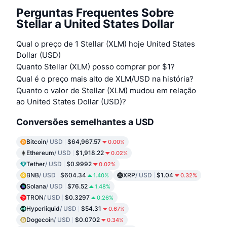
Perguntas Frequentes Sobre
Stellar a United States Dollar
Qual o preço de 1 Stellar (XLM) hoje United States
Dollar (USD)
Quanto Stellar (XLM) posso comprar por $1?
Qual é o preço mais alto de XLM/USD na história?
Quanto o valor de Stellar (XLM) mudou em relação
ao United States Dollar (USD)?
Conversões semelhantes a USD
Bitcoin
/ USD
$64,967.57
0.00%
Ethereum
/ USD
$1,918.22
0.02%
Tether
/ USD
$0.9992
0.02%
BNB
/ USD
$604.34
XRP
/ USD
$1.04
1.40%
0.32%
Solana
/ USD
$76.52
1.48%
TRON
/ USD
$0.3297
0.26%
Hyperliquid
/ USD
$54.31
0.67%
Dogecoin
/ USD
$0.0702
0.34%