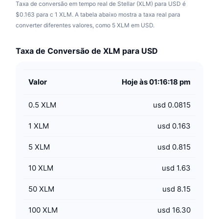
Taxa de conversão em tempo real de Stellar (XLM) para USD é
$0.163 para c 1 XLM. A tabela abaixo mostra a taxa real para
converter diferentes valores, como 5 XLM em USD.
Taxa de Conversão de XLM para USD
Valor
Hoje às 01:16:18 pm
0.5
XLM
usd 0.0815
1
XLM
usd 0.163
5
XLM
usd 0.815
10
XLM
usd 1.63
50
XLM
usd 8.15
100
XLM
usd 16.30