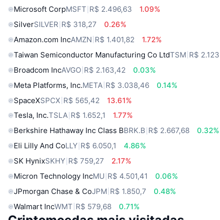
Microsoft Corp
MSFT
R$ 2.496,63
1.09%
Silver
SILVER
R$ 318,27
0.26%
Amazon.com Inc
AMZN
R$ 1.401,82
1.72%
Taiwan Semiconductor Manufacturing Co Ltd
TSM
R$ 2.123
Broadcom Inc
AVGO
R$ 2.163,42
0.03%
Meta Platforms, Inc.
META
R$ 3.038,46
0.14%
SpaceX
SPCX
R$ 565,42
13.61%
Tesla, Inc.
TSLA
R$ 1.652,1
1.77%
Berkshire Hathaway Inc Class B
BRK.B
R$ 2.667,68
0.32%
Eli Lilly And Co
LLY
R$ 6.050,1
4.86%
SK Hynix
SKHY
R$ 759,27
2.17%
Micron Technology Inc
MU
R$ 4.501,41
0.06%
JPmorgan Chase & Co
JPM
R$ 1.850,7
0.48%
Walmart Inc
WMT
R$ 579,68
0.71%
Criptomoedas mais visitadas