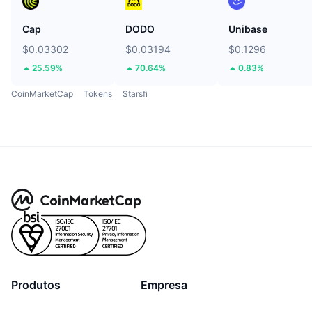
Cap
DODO
Unibase
$0.03302
$0.03194
$0.1296
25.59%
70.64%
0.83%
CoinMarketCap
Tokens
Starsfi
Produtos
Empresa