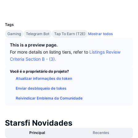
Melhores Traders
Artigos
Entradas/Saídas de Exchanges
API de DEX
Conversor
Sociais
Classificações
Spot
UCID
33906
Sentimento
Corporativo
Newsletter
Indicadores
Em alta
Derivativos
Tags
Preços
CMC Launch
Gaming
Telegram Bot
Tap To Earn (T2E)
Mostrar todos
Em breve
Índice de Medo e Ganância
This is a preview page.
Recursos
CMC Labs
Adicionado Recentemente
Índice Altcoin Season
For more details on listing tiers, refer to
Listings Review
Criteria Section B - (3).
CMC Max
Ganhadores e Perdedores
Indicadores de Ciclo de Mercado
Documentação
Você é o proprietário do projeto?
Principais Notícias
Atualizar informações do token
Mais Visitados
Dominância do Bitcoin
Perguntas Frequentes
Enviar desbloqueio de tokes
Bot do Telegram
Sentimento da comunidade
Índice CoinMarketCap 20
Reivindicar Emblema da Comunidade
Integrações de IA
Anunciar
Classificação da cadeia
Índice CoinMarketCap 100
CMC Central de Agentes
Starsfi Novidades
Mercados de Previsão
Fluxos de ETF
Widgets de site
Principal
Recentes
Mercado de Habilidades