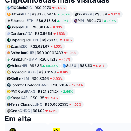
ZIGChain
ZIG
R$0.2076
0.09%
Bitcoin
BTC
R$333,059.58
XRP
XRP
R$5.39
0.67%
2.01%
Ethereum
ETH
R$9,813.34
Pi
PI
R$0.4731
1.95%
7.07%
Solana
SOL
R$380.64
0.06%
Cardano
ADA
R$0.9664
1.60%
Hyperliquid
HYPE
R$289.99
0.41%
Zcash
ZEC
R$2,621.67
1.55%
Shiba Inu
SHIB
R$0.00002483
1.95%
Pump.fun
PUMP
R$0.01213
4.17%
Heima
HEI
R$2.35
Sui
SUI
R$3.53
140.18%
0.81%
Dogecoin
DOGE
R$0.3593
0.16%
Stellar
XLM
R$0.8346
2.90%
Lorenzo Protocol
BANK
R$0.2134
12.94%
PAX Gold
PAXG
R$21,831.24
2.66%
Kaspa
KAS
R$0.135
0.54%
Terra Classic
LUNC
R$0.0002555
1.05%
Ondo
ONDO
R$1.92
1.71%
Em alta