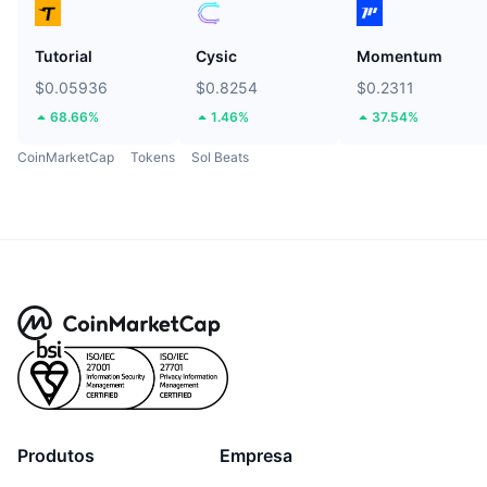
Tutorial
Cysic
Momentum
$0.05936
$0.8254
$0.2311
68.66%
1.46%
37.54%
CoinMarketCap
Tokens
Sol Beats
Produtos
Empresa