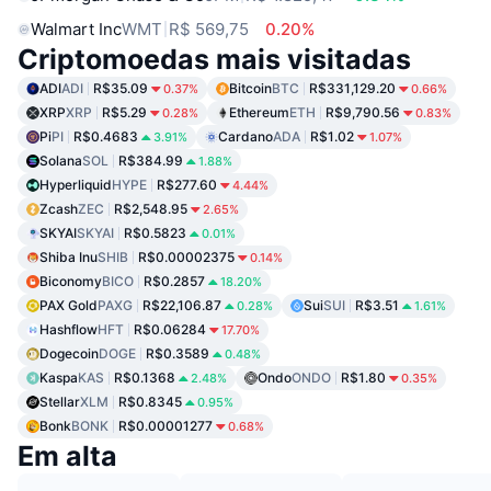
Walmart Inc
WMT
R$ 569,75
0.20%
Criptomoedas mais visitadas
ADI
ADI
R$35.09
Bitcoin
BTC
R$331,129.20
0.37%
0.66%
XRP
XRP
R$5.29
Ethereum
ETH
R$9,790.56
0.28%
0.83%
Pi
PI
R$0.4683
Cardano
ADA
R$1.02
3.91%
1.07%
Solana
SOL
R$384.99
1.88%
Hyperliquid
HYPE
R$277.60
4.44%
Zcash
ZEC
R$2,548.95
2.65%
SKYAI
SKYAI
R$0.5823
0.01%
Shiba Inu
SHIB
R$0.00002375
0.14%
Biconomy
BICO
R$0.2857
18.20%
PAX Gold
PAXG
R$22,106.87
Sui
SUI
R$3.51
0.28%
1.61%
Hashflow
HFT
R$0.06284
17.70%
Dogecoin
DOGE
R$0.3589
0.48%
Kaspa
KAS
R$0.1368
Ondo
ONDO
R$1.80
2.48%
0.35%
Stellar
XLM
R$0.8345
0.95%
Bonk
BONK
R$0.00001277
0.68%
Em alta