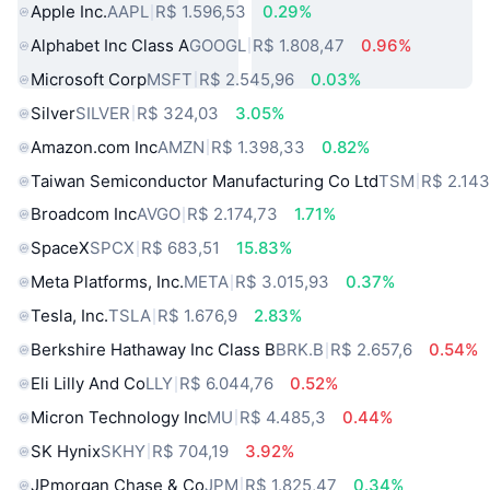
Apple Inc.
AAPL
R$ 1.596,53
0.29%
Alphabet Inc Class A
GOOGL
R$ 1.808,47
0.96%
Microsoft Corp
MSFT
R$ 2.545,96
0.03%
Silver
SILVER
R$ 324,03
3.05%
Amazon.com Inc
AMZN
R$ 1.398,33
0.82%
Taiwan Semiconductor Manufacturing Co Ltd
TSM
R$ 2.143
Broadcom Inc
AVGO
R$ 2.174,73
1.71%
SpaceX
SPCX
R$ 683,51
15.83%
Meta Platforms, Inc.
META
R$ 3.015,93
0.37%
Tesla, Inc.
TSLA
R$ 1.676,9
2.83%
Berkshire Hathaway Inc Class B
BRK.B
R$ 2.657,6
0.54%
Eli Lilly And Co
LLY
R$ 6.044,76
0.52%
Micron Technology Inc
MU
R$ 4.485,3
0.44%
SK Hynix
SKHY
R$ 704,19
3.92%
JPmorgan Chase & Co
JPM
R$ 1.825,47
0.34%