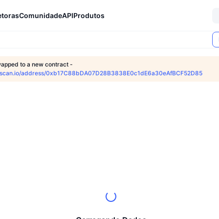
etoras
Comunidade
API
Produtos
wapped to a new contract -
herscan.io/address/0xb17C88bDA07D28B3838E0c1dE6a30eAfBCF52D85