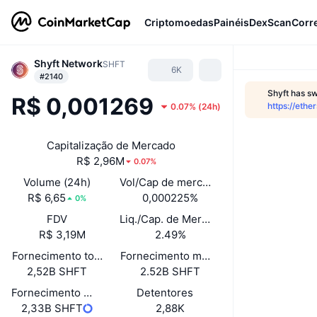
Criptomoedas
Painéis
DexScan
Corr
Shyft Network
SHFT
6K
#2140
Shyft has s
R$ 0,001269
https://et
0.07%
(
24h
)
Capitalização de Mercado
R$ 2,96M
0.07%
Volume (24h)
Vol/Cap de mercado (24h)
R$ 6,65
0,000225%
0%
FDV
Liq./Cap. de Mercado
R$ 3,19M
2.49%
Fornecimento total
Fornecimento máximo
2,52B SHFT
2.52B SHFT
Fornecimento em circulação
Detentores
2,33B SHFT
2,88K