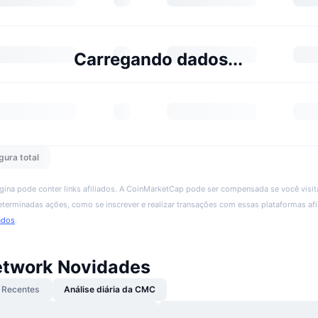
Carregando dados...
gura total
ágina pode conter links afiliados. A CoinMarketCap pode ser compensada se você visita
 determinadas ações, como se inscrever e realizar transações com essas plataformas afi
ados
.
etwork Novidades
Recentes
Análise diária da CMC