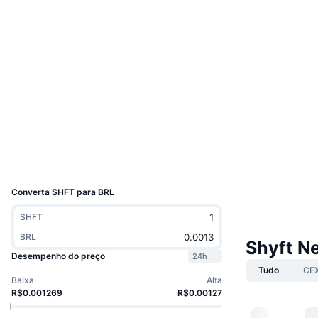
Website
Site
Sociais
Contratos
0xb17C...F52D85
3.4
Classificação (CertiK)
etherscan.io
Exploradores
Carteiras
UCID
8917
Converta SHFT para BRL
SHFT
BRL
Shyft N
Desempenho do preço
24h
Tudo
CE
Baixa
Alta
R$0.001269
R$0.00127