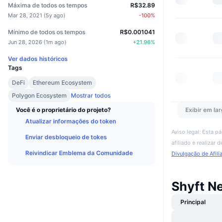
Máxima de todos os tempos
R$32.89
Mar 28, 2021
(
5y ago
)
-100
%
Mínimo de todos os tempos
R$0.001041
Jun 28, 2026
(
1m ago
)
+
21.96
%
Ver dados históricos
Tags
DeFi
Ethereum Ecosystem
Polygon Ecosystem
Mostrar todos
Você é o proprietário do projeto?
Exibir em lar
Atualizar informações do token
Aviso legal: Esta p
Enviar desbloqueio de tokes
afiliado e realizar
Reivindicar Emblema da Comunidade
Divulgação de Afili
Shyft N
Principal