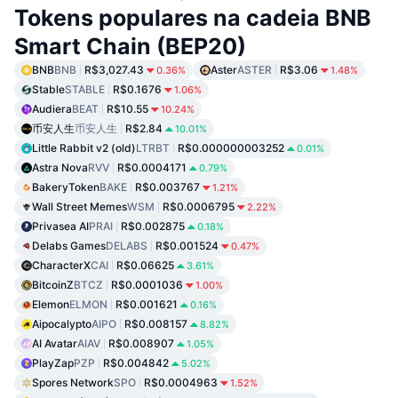
Tokens populares na cadeia BNB
Smart Chain (BEP20)
BNB
BNB
R$3,027.43
Aster
ASTER
R$3.06
0.36%
1.48%
Stable
STABLE
R$0.1676
1.06%
Audiera
BEAT
R$10.55
10.24%
币安人生
币安人生
R$2.84
10.01%
Little Rabbit v2 (old)
LTRBT
R$0.000000003252
0.01%
Astra Nova
RVV
R$0.0004171
0.79%
BakeryToken
BAKE
R$0.003767
1.21%
Wall Street Memes
WSM
R$0.0006795
2.22%
Privasea AI
PRAI
R$0.002875
0.18%
Delabs Games
DELABS
R$0.001524
0.47%
CharacterX
CAI
R$0.06625
3.61%
BitcoinZ
BTCZ
R$0.0001036
1.00%
Elemon
ELMON
R$0.001621
0.16%
Aipocalypto
AIPO
R$0.008157
8.82%
AI Avatar
AIAV
R$0.008907
1.05%
PlayZap
PZP
R$0.004842
5.02%
Spores Network
SPO
R$0.0004963
1.52%