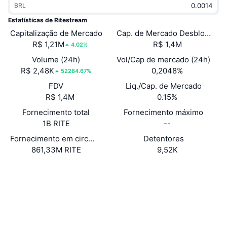
BRL
Em alta
ETFs de criptomoedas
Aprenda
CMC MCP
Estatísticas de Ritestream
Capitalização de Mercado
Novo
Cap. de Mercado Desbloquea
ETFs de Bitcoin
x402
Novidades
R$ 1,21M
R$ 1,4M
4.02%
Cripto
ETFs de Ethereum
Volume (24h)
Vol/Cap de mercado (24h)
Academy
R$ 2,48K
0,2048%
52284.67%
Política
FDV
Liq./Cap. de Mercado
Análise técnica
Pesquisa
R$ 1,4M
0.15%
Esportes
Fornecimento total
Fornecimento máximo
RSI
Vídeos
1B RITE
--
Finanças
MACD
Fornecimento em circulação
Detentores
Glossário
861,33M RITE
9,52K
Tecnologia
Website
Whitepaper
Derivativos
Campanhas
Site
NFT
Visão Geral
Airdrops
Sociais
Estatísticas Gerais dos NFT
0x0808...1e594E
Contratos
Liquidações
Recompensas em Diamantes