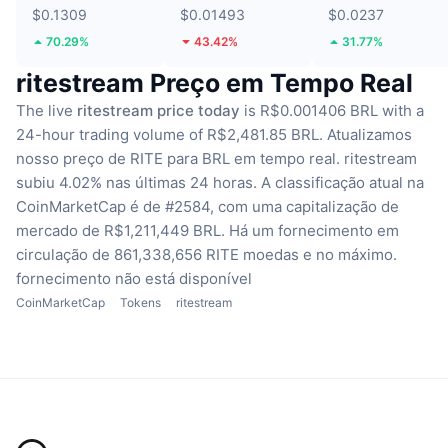
$0.1309
$0.01493
$0.0237
70.29%
43.42%
31.77%
ritestream Preço em Tempo Real
The live
ritestream price today
is R$0.001406 BRL with a
24-hour trading volume of R$2,481.85 BRL.
Atualizamos
nosso preço de RITE para BRL em tempo real.
ritestream
subiu 4.02% nas últimas 24 horas.
A classificação atual na
CoinMarketCap é de #2584, com uma capitalização de
mercado de R$1,211,449 BRL.
Há um fornecimento em
circulação de 861,338,656 RITE moedas
e no máximo.
fornecimento não está disponível
CoinMarketCap
Tokens
ritestream