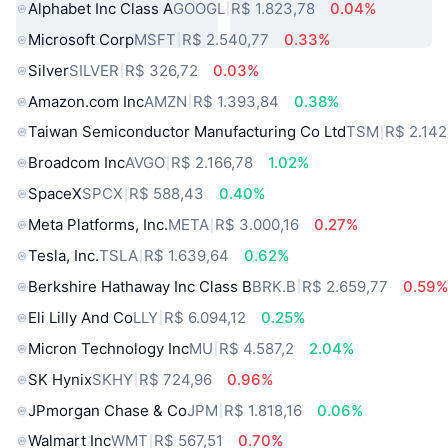
Alphabet Inc Class A
GOOGL
R$ 1.823,78
0.04%
Microsoft Corp
MSFT
R$ 2.540,77
0.33%
Silver
SILVER
R$ 326,72
0.03%
Amazon.com Inc
AMZN
R$ 1.393,84
0.38%
Taiwan Semiconductor Manufacturing Co Ltd
TSM
R$ 2.142
Broadcom Inc
AVGO
R$ 2.166,78
1.02%
SpaceX
SPCX
R$ 588,43
0.40%
Meta Platforms, Inc.
META
R$ 3.000,16
0.27%
Tesla, Inc.
TSLA
R$ 1.639,64
0.62%
Berkshire Hathaway Inc Class B
BRK.B
R$ 2.659,77
0.59
Eli Lilly And Co
LLY
R$ 6.094,12
0.25%
Micron Technology Inc
MU
R$ 4.587,2
2.04%
SK Hynix
SKHY
R$ 724,96
0.96%
JPmorgan Chase & Co
JPM
R$ 1.818,16
0.06%
Walmart Inc
WMT
R$ 567,51
0.70%