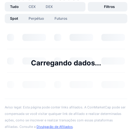
Tudo
CEX
DEX
Filtros
Spot
Perpétuo
Futuros
Carregando dados...
Aviso legal: Esta página pode conter links afiliados. A CoinMarketCap pode ser
compensada se você visitar qualquer link de afiliado e realizar determinadas
ações, como se inscrever e realizar transações com essas plataformas
afiliadas. Consulte a
Divulgação de Afiliados
.