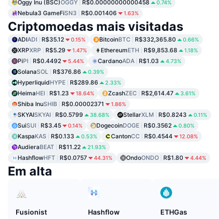
Oggy Inu (BSC)
OGGY
R$0.00000000000458
0.74%
Nebula3 GameFi
SN3
R$0.001406
1.63%
Criptomoedas mais visitadas
ADI
ADI
R$35.12
Bitcoin
BTC
R$332,365.80
0.15%
0.66%
XRP
XRP
R$5.29
Ethereum
ETH
R$9,853.68
1.47%
1.18%
Pi
PI
R$0.4492
Cardano
ADA
R$1.03
5.44%
4.73%
Solana
SOL
R$376.86
0.39%
Hyperliquid
HYPE
R$289.86
2.33%
Heima
HEI
R$1.23
Zcash
ZEC
R$2,614.47
18.64%
3.61%
Shiba Inu
SHIB
R$0.00002371
1.86%
SKYAI
SKYAI
R$0.5799
Stellar
XLM
R$0.8243
38.68%
0.11%
Sui
SUI
R$3.45
Dogecoin
DOGE
R$0.3562
0.14%
0.80%
Kaspa
KAS
R$0.133
Canton
CC
R$0.4544
0.53%
12.08%
Audiera
BEAT
R$11.22
21.93%
Hashflow
HFT
R$0.0757
Ondo
ONDO
R$1.80
44.31%
4.44%
Em alta
Fusionist
Hashflow
ETHGas