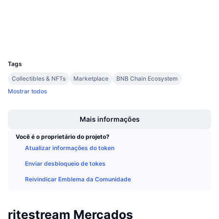
3.4
Próximas Vendas
Classificação (CertiK)
Taxas de Financiamento
Aprenda e Ganhe
Exploradores
bscscan.com
Carteiras
UCID
Calendários
18353
Tags
Calendário de ICO
Collectibles & NFTs
Marketplace
BNB Chain Ecosystem
Mostrar todos
Calendário de eventos
Boost
Mais informações
Você é o proprietário do projeto?
Atualizar informações do token
Enviar desbloqueio de tokes
Reivindicar Emblema da Comunidade
ritestream Mercados