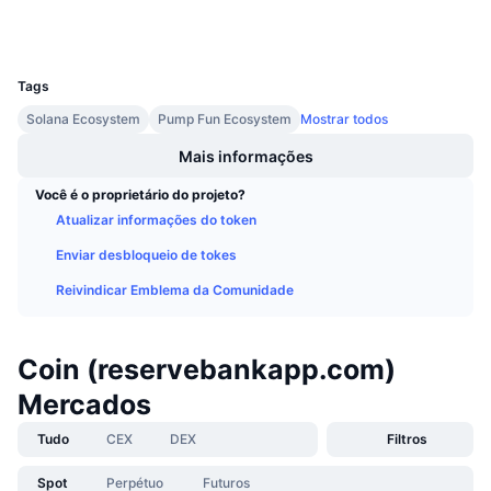
Carteiras
Próximas Vendas
Taxas de Financiamento
Aprenda e Ganhe
UCID
36658
Tags
Calendários
Solana Ecosystem
Pump Fun Ecosystem
Mostrar todos
Calendário de ICO
Mais informações
Você é o proprietário do projeto?
Calendário de eventos
Atualizar informações do token
Enviar desbloqueio de tokes
Reivindicar Emblema da Comunidade
Coin (reservebankapp.com)
Mercados
Tudo
CEX
DEX
Filtros
Spot
Perpétuo
Futuros