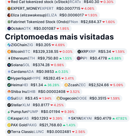
Red Cat tokenized stock (xStock)
RCATx
R$40.30
0.30%
EXPERT_MONEY
EXPERT
R$0.0007715
4.06%
Eliza (elizawakesup)
ELIZA
R$0.0006017
1.93%
Fabrinet Tokenized Stock (Ondo)
FNon
R$2,684.37
1.60%
Octokn
OTK
R$0.001087
1.95%
Criptomoedas mais visitadas
ZIGChain
ZIG
R$0.205
4.69%
Bitcoin
BTC
R$329,338.55
XRP
XRP
R$5.34
0.03%
1.59%
Ethereum
ETH
R$9,750.80
Pi
PI
R$0.4778
1.55%
6.88%
Solana
SOL
R$374.28
0.98%
Cardano
ADA
R$0.9853
0.33%
Hyperliquid
HYPE
R$282.45
3.41%
Heima
HEI
R$1.34
Zcash
ZEC
R$2,524.66
36.28%
5.09%
Shiba Inu
SHIB
R$0.00002408
3.52%
Sui
SUI
R$3.45
Dogecoin
DOGE
R$0.3515
1.94%
1.59%
Stellar
XLM
R$0.8177
4.25%
Pump.fun
PUMP
R$0.01194
9.39%
Kaspa
KAS
R$0.1293
SKYAI
SKYAI
R$0.4179
3.39%
47.92%
PAX Gold
PAXG
R$21,768.60
1.43%
Terra Classic
LUNC
R$0.0002481
2.56%