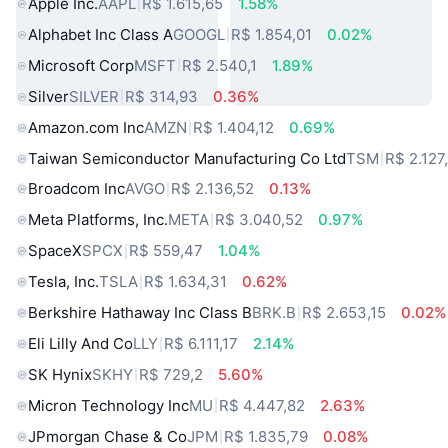
Apple Inc.
AAPL
R$ 1.615,65
1.58%
Alphabet Inc Class A
GOOGL
R$ 1.854,01
0.02%
Microsoft Corp
MSFT
R$ 2.540,1
1.89%
Silver
SILVER
R$ 314,93
0.36%
Amazon.com Inc
AMZN
R$ 1.404,12
0.69%
Taiwan Semiconductor Manufacturing Co Ltd
TSM
R$ 2.127
Broadcom Inc
AVGO
R$ 2.136,52
0.13%
Meta Platforms, Inc.
META
R$ 3.040,52
0.97%
SpaceX
SPCX
R$ 559,47
1.04%
Tesla, Inc.
TSLA
R$ 1.634,31
0.62%
Berkshire Hathaway Inc Class B
BRK.B
R$ 2.653,15
0.02%
Eli Lilly And Co
LLY
R$ 6.111,17
2.14%
SK Hynix
SKHY
R$ 729,2
5.60%
Micron Technology Inc
MU
R$ 4.447,82
2.63%
JPmorgan Chase & Co
JPM
R$ 1.835,79
0.08%