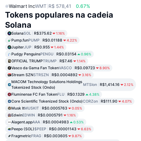
Walmart Inc
WMT
R$ 578,41
0.67%
Tokens populares na cadeia
Solana
Solana
SOL
R$375.62
1.16%
Pump.fun
PUMP
R$0.01188
4.22%
Jupiter
JUP
R$0.955
1.44%
Pudgy Penguins
PENGU
R$0.03154
0.96%
OFFICIAL TRUMP
TRUMP
R$7.46
1.14%
Vasco da Gama Fan Token
VASCO
R$0.09723
8.90%
Stream SZN
STRSZN
R$0.0004892
3.16%
MACOM Technology Solutions Holdings
MTSIon
R$1,414.16
2.12%
Tokenized Stock (Ondo)
Fluminense FC Fan Token
FLU
R$0.1329
4.38%
Core Scientific Tokenized Stock (Ondo)
CORZon
R$111.90
4.07%
Musk It
MUSKIT
R$0.0005763
0.05%
Edwin
EDWIN
R$0.0005791
1.16%
Aiagent.app
AAA
R$0.0004983
0.53%
Peepo (SOL)
$PEEP
R$0.00001143
6.63%
Fragmetric
FRAG
R$0.003605
9.87%