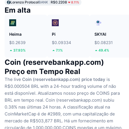
Lorenzo Protocol
BANK
R$0.2208
8.11%
Em alta
Heima
Pi
SKYAI
$0.2639
$0.09334
$0.08231
37.93%
7.1%
49.4%
Coin (reservebankapp.com)
Preço em Tempo Real
The live
Coin (reservebankapp.com) price today
is
R$0.000504 BRL with a 24-hour trading volume of não
está disponível.
Atualizamos nosso preço de COINS para
BRL em tempo real.
Coin (reservebankapp.com) subiu
0.38% nas últimas 24 horas.
A classificação atual na
CoinMarketCap é de #2989, com uma capitalização de
mercado de R$503,877 BRL.
Há um fornecimento em
circulação de 1,000,000,000 COINS moedas
e um máximo.