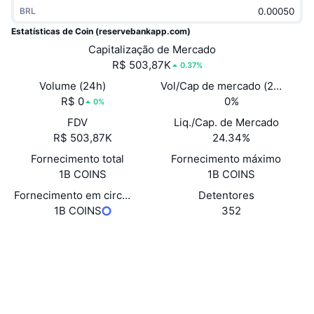
BRL
Em alta
ETFs de criptomoedas
Aprenda
CMC MCP
Estatísticas de Coin (reservebankapp.com)
Novo
ETFs de Bitcoin
Capitalização de Mercado
x402
Novidades
R$ 503,87K
0.37%
Cripto
ETFs de Ethereum
Volume (24h)
Vol/Cap de mercado (24h)
Academy
R$ 0
0%
0%
Política
FDV
Liq./Cap. de Mercado
Análise técnica
Pesquisa
R$ 503,87K
24.34%
Esportes
RSI
Fornecimento total
Vídeos
Fornecimento máximo
1B COINS
1B COINS
Finanças
MACD
Glossário
Fornecimento em circulação
Detentores
1B COINS
352
Tecnologia
Derivativos
Campanhas
Site
Website
Whitepaper
Sociais
NFT
Visão Geral
Airdrops
Contratos
9LjvTx...Rvpump
Exploradores
solscan.io
Estatísticas Gerais dos NFT
Liquidações
Recompensas em Diamantes