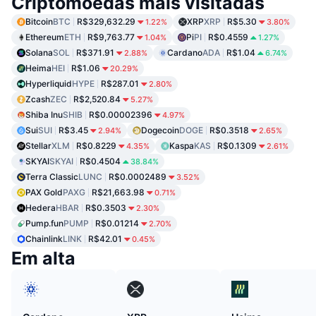
Criptomoedas mais visitadas
Bitcoin
BTC
R$329,632.29
XRP
XRP
R$5.30
1.22%
3.80%
Ethereum
ETH
R$9,763.77
Pi
PI
R$0.4559
1.04%
1.27%
Solana
SOL
R$371.91
Cardano
ADA
R$1.04
2.88%
6.74%
Heima
HEI
R$1.06
20.29%
Hyperliquid
HYPE
R$287.01
2.80%
Zcash
ZEC
R$2,520.84
5.27%
Shiba Inu
SHIB
R$0.00002396
4.97%
Sui
SUI
R$3.45
Dogecoin
DOGE
R$0.3518
2.94%
2.65%
Stellar
XLM
R$0.8229
Kaspa
KAS
R$0.1309
4.35%
2.61%
SKYAI
SKYAI
R$0.4504
38.84%
Terra Classic
LUNC
R$0.0002489
3.52%
PAX Gold
PAXG
R$21,663.98
0.71%
Hedera
HBAR
R$0.3503
2.30%
Pump.fun
PUMP
R$0.01214
2.70%
Chainlink
LINK
R$42.01
0.45%
Em alta