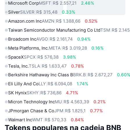
Microsoft Corp
MSFT
R$ 2.557,21
2.46%
Silver
SILVER
R$ 315,48
0.33%
Amazon.com Inc
AMZN
R$ 1.388,66
0.52%
Taiwan Semiconductor Manufacturing Co Ltd
TSM
R$ 2.145
Broadcom Inc
AVGO
R$ 2.161,74
0.94%
Meta Platforms, Inc.
META
R$ 3.019,28
0.16%
SpaceX
SPCX
R$ 576,38
3.98%
Tesla, Inc.
TSLA
R$ 1.633,47
0.78%
Berkshire Hathaway Inc Class B
BRK.B
R$ 2.672,27
0.60
Eli Lilly And Co
LLY
R$ 6.094,08
1.74%
SK Hynix
SKHY
R$ 736,86
4.71%
Micron Technology Inc
MU
R$ 4.563,39
0.21%
JPmorgan Chase & Co
JPM
R$ 1.825,1
0.77%
Walmart Inc
WMT
R$ 570,33
0.84%
Tokens populares na cadeia BNB