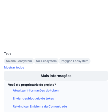
Contratos
Próximas Vendas
Taxas de Financiamento
Aprenda e Ganhe
2.8
Classificação (CertiK)
bscscan.com
Exploradores
Calendários
Carteiras
Calendário de ICO
UCID
9628
Calendário de eventos
Tags
Solana Ecosystem
Sui Ecosystem
Polygon Ecosystem
Mostrar todos
Mais informações
Você é o proprietário do projeto?
Atualizar informações do token
Enviar desbloqueio de tokes
Reivindicar Emblema da Comunidade