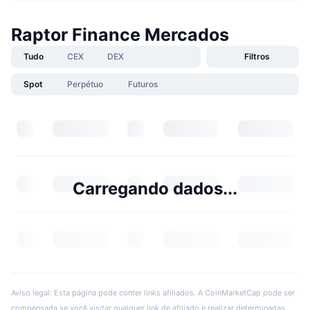
Raptor Finance Mercados
Tudo
CEX
DEX
Filtros
Spot
Perpétuo
Futuros
Carregando dados...
Aviso legal: Esta página pode conter links afiliados. A CoinMarketCap pode ser
compensada se você visitar qualquer link de afiliado e realizar determinadas