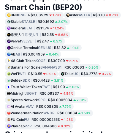
Smart Chain (BEP20)
BNB
BNB
R$3,035.29
Aster
ASTER
R$3.10
1.79%
0.70%
Stable
STABLE
R$0.1692
2.07%
Audiera
BEAT
R$11.74
11.24%
币安人生
币安人生
R$2.58
5.68%
Velvet
VELVET
R$2.47
6.57%
Genius Terminal
GENIUS
R$1.82
1.04%
AB
AB
R$0.004959
0.44%
48 Club Token
KOGE
R$307.09
2.71%
Banana For Scale
BANANAS31
R$0.03663
0.20%
WeFi
WFI
R$10.55
Talus
US
R$0.2778
0.95%
0.77%
Beldex
BDX
R$0.4428
3.81%
Trust Wallet Token
TWT
R$1.90
2.03%
Midnight
NIGHT
R$0.09337
4.54%
Spores Network
SPO
R$0.0005034
2.01%
AI Avatar
AIAV
R$0.008805
7.79%
Wonderman Nation
WNDR
R$0.03634
1.59%
FU Coin
FU
R$0.000002553
1.28%
PlayZap
PZP
R$0.004606
6.32%