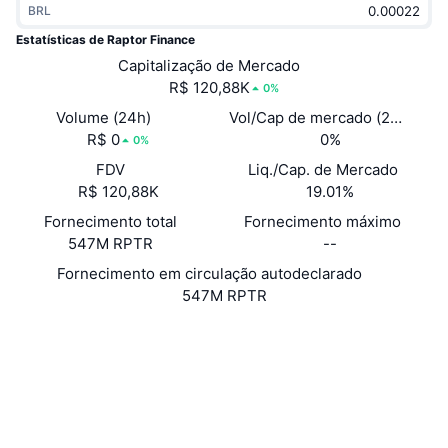
BRL
Em alta
ETFs de criptomoedas
Aprenda
CMC MCP
Estatísticas de Raptor Finance
Novo
Capitalização de Mercado
ETFs de Bitcoin
x402
Novidades
R$ 120,88K
0%
Cripto
ETFs de Ethereum
Volume (24h)
Vol/Cap de mercado (24h)
Academy
R$ 0
0%
0%
Política
FDV
Liq./Cap. de Mercado
Análise técnica
Pesquisa
R$ 120,88K
19.01%
Esportes
Fornecimento total
Fornecimento máximo
RSI
Vídeos
547M RPTR
--
Finanças
MACD
Fornecimento em circulação autodeclarado
Glossário
547M RPTR
Tecnologia
Website
Derivativos
Campanhas
Site
NFT
Visão Geral
Airdrops
Sociais
Estatísticas Gerais dos NFT
Liquidações
Recompensas em Diamantes
0x44c9...b87ca5