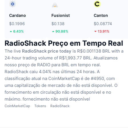
Cardano
Fusionist
Canton
$0.1996
$0.138
$0.08774
6.43%
90.88%
13.91%
RadioShack Preço em Tempo Real
The live
RadioShack price today
is R$0.001138 BRL with a
24-hour trading volume of R$1,993.77 BRL.
Atualizamos
nosso preço de RADIO para BRL em tempo real.
RadioShack caiu 4.04% nas últimas 24 horas.
A
classificação atual na CoinMarketCap é de #4950, com
uma capitalização de mercado de não está disponível.
O
fornecimento em circulação não está disponível
e no
máximo. fornecimento não está disponível
CoinMarketCap
Tokens
RadioShack