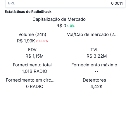
BRL
Em alta
ETFs de criptomoedas
Aprenda
CMC MCP
Estatísticas de RadioShack
Novo
Capitalização de Mercado
ETFs de Bitcoin
x402
Novidades
R$ 0
0%
Cripto
ETFs de Ethereum
Volume (24h)
Vol/Cap de mercado (24h)
Academy
R$ 1,99K
--
13.5%
Política
FDV
TVL
Análise técnica
Pesquisa
R$ 1,15M
R$ 3,22M
Esportes
Fornecimento total
Fornecimento máximo
RSI
Vídeos
1,01B RADIO
--
Finanças
MACD
Fornecimento em circulação
Detentores
Glossário
0 RADIO
4,42K
Tecnologia
Site
Website
Whitepaper
Derivativos
Campanhas
NFT
Sociais
Visão Geral
Airdrops
Estatísticas Gerais dos NFT
0x7a5d...d55636
Contratos
Liquidações
Recompensas em Diamantes