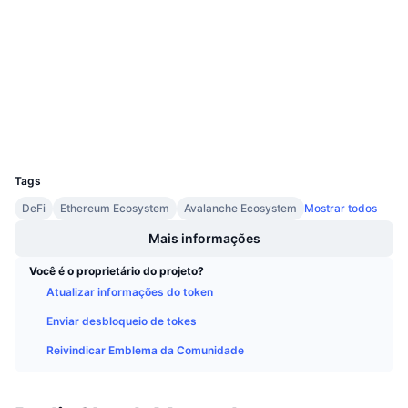
3.4
Próximas Vendas
Classificação (CertiK)
Taxas de Financiamento
Aprenda e Ganhe
Auditorias
etherscan.io
Calendários
Exploradores
Carteiras
Calendário de ICO
UCID
19006
Calendário de eventos
Tags
DeFi
Ethereum Ecosystem
Avalanche Ecosystem
Mostrar todos
Mais informações
Você é o proprietário do projeto?
Atualizar informações do token
Enviar desbloqueio de tokes
Reivindicar Emblema da Comunidade