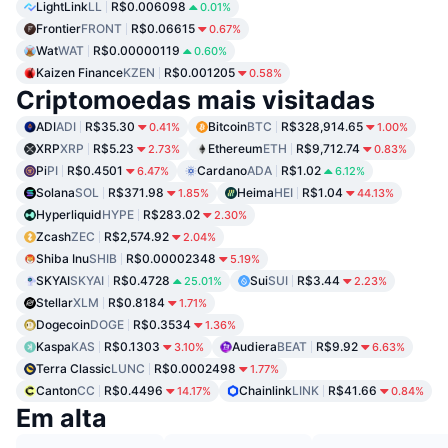
LightLink
LL
R$0.006098
0.01%
Frontier
FRONT
R$0.06615
0.67%
Wat
WAT
R$0.00000119
0.60%
Kaizen Finance
KZEN
R$0.001205
0.58%
Criptomoedas mais visitadas
ADI
ADI
R$35.30
Bitcoin
BTC
R$328,914.65
0.41%
1.00%
XRP
XRP
R$5.23
Ethereum
ETH
R$9,712.74
2.73%
0.83%
Pi
PI
R$0.4501
Cardano
ADA
R$1.02
6.47%
6.12%
Solana
SOL
R$371.98
Heima
HEI
R$1.04
1.85%
44.13%
Hyperliquid
HYPE
R$283.02
2.30%
Zcash
ZEC
R$2,574.92
2.04%
Shiba Inu
SHIB
R$0.00002348
5.19%
SKYAI
SKYAI
R$0.4728
Sui
SUI
R$3.44
25.01%
2.23%
Stellar
XLM
R$0.8184
1.71%
Dogecoin
DOGE
R$0.3534
1.36%
Kaspa
KAS
R$0.1303
Audiera
BEAT
R$9.92
3.10%
6.63%
Terra Classic
LUNC
R$0.0002498
1.77%
Canton
CC
R$0.4496
Chainlink
LINK
R$41.66
14.17%
0.84%
Em alta