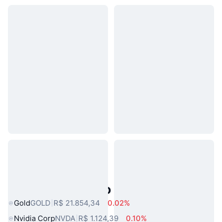
Ativos do Mundo Real Populares
Gold
GOLD
R$ 21.854,34
0.02%
Nvidia Corp
NVDA
R$ 1.124,39
0.10%