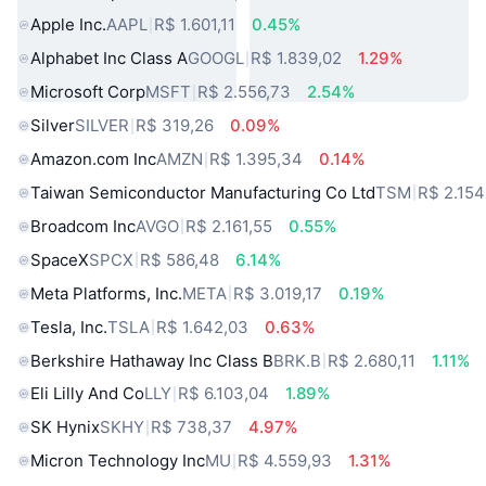
Apple Inc.
AAPL
R$ 1.601,11
0.45%
Alphabet Inc Class A
GOOGL
R$ 1.839,02
1.29%
Microsoft Corp
MSFT
R$ 2.556,73
2.54%
Silver
SILVER
R$ 319,26
0.09%
Amazon.com Inc
AMZN
R$ 1.395,34
0.14%
Taiwan Semiconductor Manufacturing Co Ltd
TSM
R$ 2.154
Broadcom Inc
AVGO
R$ 2.161,55
0.55%
SpaceX
SPCX
R$ 586,48
6.14%
Meta Platforms, Inc.
META
R$ 3.019,17
0.19%
Tesla, Inc.
TSLA
R$ 1.642,03
0.63%
Berkshire Hathaway Inc Class B
BRK.B
R$ 2.680,11
1.11%
Eli Lilly And Co
LLY
R$ 6.103,04
1.89%
SK Hynix
SKHY
R$ 738,37
4.97%
Micron Technology Inc
MU
R$ 4.559,93
1.31%