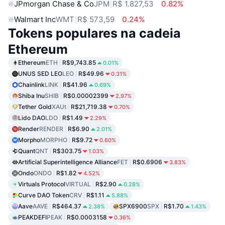
JPmorgan Chase & Co
JPM
R$ 1.827,53
0.82%
Walmart Inc
WMT
R$ 573,59
0.24%
Tokens populares na cadeia
Ethereum
Ethereum
ETH
R$9,743.85
0.01%
UNUS SED LEO
LEO
R$49.96
0.31%
Chainlink
LINK
R$41.96
0.69%
Shiba Inu
SHIB
R$0.00002399
2.97%
Tether Gold
XAUt
R$21,719.38
0.70%
Lido DAO
LDO
R$1.49
2.29%
Render
RENDER
R$6.90
2.01%
Morpho
MORPHO
R$9.72
0.60%
Quant
QNT
R$303.75
1.03%
Artificial Superintelligence Alliance
FET
R$0.6906
3.83%
Ondo
ONDO
R$1.82
4.52%
Virtuals Protocol
VIRTUAL
R$2.90
0.28%
Curve DAO Token
CRV
R$1.11
5.88%
Aave
AAVE
R$464.37
SPX6900
SPX
R$1.70
2.38%
1.43%
PEAKDEFI
PEAK
R$0.0003158
0.36%