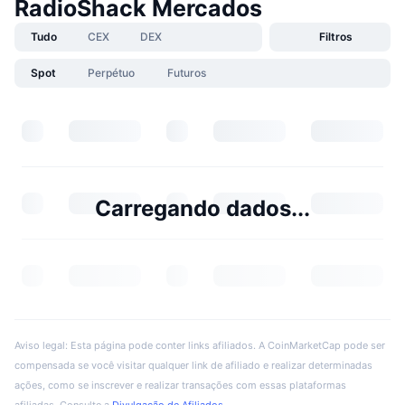
RadioShack Mercados
Tudo
CEX
DEX
Filtros
Spot
Perpétuo
Futuros
Carregando dados...
Aviso legal: Esta página pode conter links afiliados. A CoinMarketCap pode ser
compensada se você visitar qualquer link de afiliado e realizar determinadas
ações, como se inscrever e realizar transações com essas plataformas
afiliadas. Consulte a
Divulgação de Afiliados
.