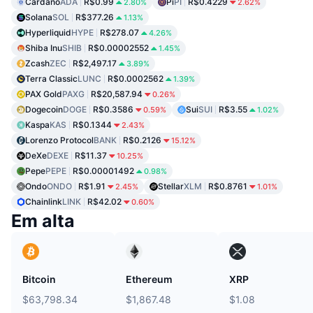
Cardano
ADA
R$0.99
Pi
PI
R$0.4229
2.80%
2.62%
Solana
SOL
R$377.26
1.13%
Hyperliquid
HYPE
R$278.07
4.26%
Shiba Inu
SHIB
R$0.00002552
1.45%
Zcash
ZEC
R$2,497.17
3.89%
Terra Classic
LUNC
R$0.0002562
1.39%
PAX Gold
PAXG
R$20,587.94
0.26%
Dogecoin
DOGE
R$0.3586
Sui
SUI
R$3.55
0.59%
1.02%
Kaspa
KAS
R$0.1344
2.43%
Lorenzo Protocol
BANK
R$0.2126
15.12%
DeXe
DEXE
R$11.37
10.25%
Pepe
PEPE
R$0.00001492
0.98%
Ondo
ONDO
R$1.91
Stellar
XLM
R$0.8761
2.45%
1.01%
Chainlink
LINK
R$42.02
0.60%
Em alta
Bitcoin
Ethereum
XRP
$63,798.34
$1,867.48
$1.08