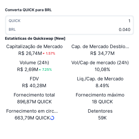
Em alta
ETFs de criptomoedas
Converta QUICK para BRL
Aprenda
CMC MCP
Novo
ETFs de Bitcoin
QUICK
x402
Novidades
BRL
Cripto
ETFs de Ethereum
Estatísticas de Quickswap [New]
Academy
Capitalização de Mercado
Cap. de Mercado Desbloquea
Política
R$ 26,74M
R$ 34,77M
1.57%
Análise técnica
Pesquisa
Volume (24h)
Vol/Cap de mercado (24h)
Esportes
R$ 2,69M
10,08%
RSI
Vídeos
7.25%
FDV
Liq./Cap. de Mercado
Finanças
MACD
Glossário
R$ 40,28M
8.49%
Fornecimento total
Tecnologia
Fornecimento máximo
896,87M QUICK
1B QUICK
Derivativos
Campanhas
Fornecimento em circulação
Detentores
NFT
663,79M QUICK
59K
Visão Geral
Airdrops
Estatísticas Gerais dos NFT
Site
Website
Whitepaper
Liquidações
Recompensas em Diamantes
Sociais