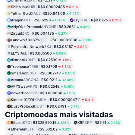
Chainlink
LINK
R$42.31
0.72%
Shiba Inu
SHIB
R$0.00002485
0.21%
Tether Gold
XAUt
R$20,641.06
0.45%
Aragon
ANT
R$0.6298
Kryll
KRL
R$0.6275
0.43%
0.21%
ANyONe Protocol
ANYONE
R$0.2681
4.02%
Zircuit
ZRC
R$0.004185
0.27%
Landwolf 0x67
WOLF
R$0.00002838
3.00%
Polyhedra Network
ZKJ
R$0.03157
3.92%
ELYSIA
EL
R$0.005506
0.08%
district0x
DNT
R$0.02599
3.19%
Treehouse
TREE
R$0.1709
5.54%
SmarDex
SDEX
R$0.002747
0.05%
Arcona
ARCONA
R$0.0211
32.49%
APYSwap
APYS
R$0.02548
0.48%
PowerPool
CVP
R$0.009866
1.15%
Kimchi (CTO)
KIMCHI
R$0.0000004711
5.41%
Dust Protocol
DUST
R$0.02491
0.71%
Criptomoedas mais visitadas
Bitcoin
BTC
R$325,550.15
XRP
XRP
R$5.51
1.18%
0.43%
Ethereum
ETH
R$9,532.02
0.32%