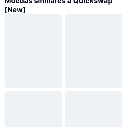
Moedas similares a Quickswap
[New]