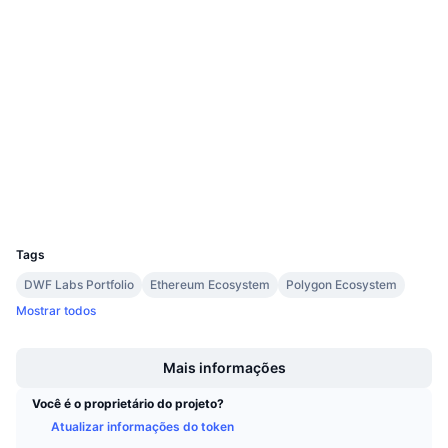
Próximas Vendas
0xd2ba...233368
Taxas de Financiamento
Aprenda e Ganhe
Contratos
4.1
Classificação (CertiK)
Calendários
Auditorias
etherscan.io
Calendário de ICO
Exploradores
Calendário de eventos
Carteiras
UCID
19966
Tags
DWF Labs Portfolio
Ethereum Ecosystem
Polygon Ecosystem
Mostrar todos
Boost
Mais informações
Você é o proprietário do projeto?
Atualizar informações do token