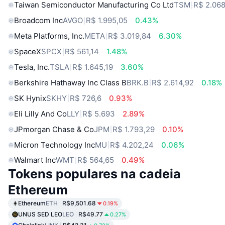
Taiwan Semiconductor Manufacturing Co Ltd
TSM
R$ 2.068
Broadcom Inc
AVGO
R$ 1.995,05
0.43%
Meta Platforms, Inc.
META
R$ 3.019,84
6.30%
SpaceX
SPCX
R$ 561,14
1.48%
Tesla, Inc.
TSLA
R$ 1.645,19
3.60%
Berkshire Hathaway Inc Class B
BRK.B
R$ 2.614,92
0.18%
SK Hynix
SKHY
R$ 726,6
0.93%
Eli Lilly And Co
LLY
R$ 5.693
2.89%
JPmorgan Chase & Co
JPM
R$ 1.793,29
0.10%
Micron Technology Inc
MU
R$ 4.202,24
0.06%
Walmart Inc
WMT
R$ 564,65
0.49%
Tokens populares na cadeia
Ethereum
Ethereum
ETH
R$9,501.68
0.19%
UNUS SED LEO
LEO
R$49.77
0.27%