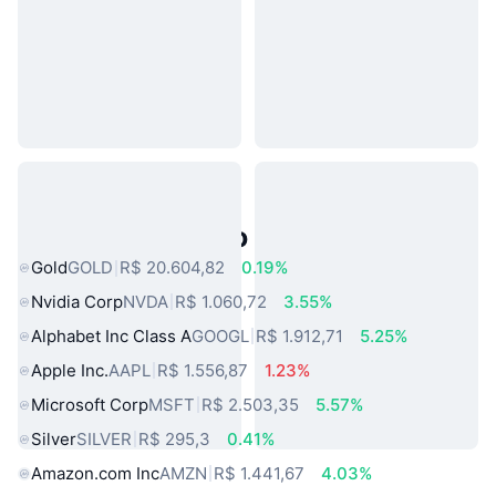
Ativos do Mundo Real Populares
Gold
GOLD
R$ 20.604,82
0.19%
Nvidia Corp
NVDA
R$ 1.060,72
3.55%
Alphabet Inc Class A
GOOGL
R$ 1.912,71
5.25%
Apple Inc.
AAPL
R$ 1.556,87
1.23%
Microsoft Corp
MSFT
R$ 2.503,35
5.57%
Silver
SILVER
R$ 295,3
0.41%
Amazon.com Inc
AMZN
R$ 1.441,67
4.03%