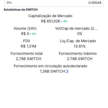
BRL
Em alta
ETFs de criptomoedas
Aprenda
CMC MCP
Estatísticas de SWITCH
Novo
Capitalização de Mercado
ETFs de Bitcoin
x402
Novidades
R$ 651,02K
0%
Cripto
ETFs de Ethereum
Volume (24h)
Vol/Cap de mercado (24h)
Academy
R$ 0
0%
0%
Política
FDV
Liq./Cap. de Mercado
Análise técnica
Pesquisa
R$ 1,31M
13.61%
Esportes
Fornecimento total
Fornecimento máximo
RSI
Vídeos
2,76B SWITCH
2.76B SWITCH
Finanças
MACD
Fornecimento em circulação autodeclarado
Glossário
1,36B SWITCH
Tecnologia
Website
Whitepaper
Derivativos
Campanhas
Site
NFT
Visão Geral
Airdrops
Sociais
Contratos
EQBxo4...SWITCH
Estatísticas Gerais dos NFT
Liquidações
Recompensas em Diamantes
Exploradores
tonviewer.com