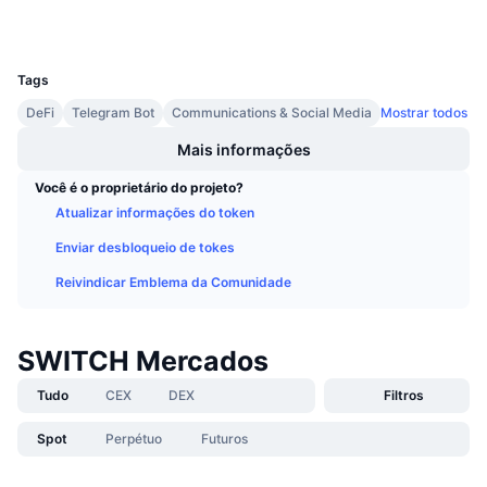
Carteiras
Próximas Vendas
Taxas de Financiamento
Aprenda e Ganhe
UCID
33673
Tags
Calendários
DeFi
Telegram Bot
Communications & Social Media
Mostrar todos
Mais informações
Calendário de ICO
Você é o proprietário do projeto?
Calendário de eventos
Atualizar informações do token
Enviar desbloqueio de tokes
Reivindicar Emblema da Comunidade
SWITCH Mercados
Tudo
CEX
DEX
Filtros
Spot
Perpétuo
Futuros