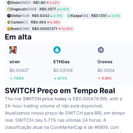
Ondo
ONDO
R$1.80
0.32%
Dogecoin
DOGE
R$0.3577
0.61%
Stellar
XLM
R$0.8342
Kaspa
KAS
R$0.1351
0.74%
3.01%
Canton
CC
R$0.463
0.38%
Bonk
BONK
R$0.00001271
12.92%
Em alta
siren
ETHGas
Cronos
$0.03427
$0.03109
$0.0504
7.94%
41.1%
5.16%
SWITCH Preço em Tempo Real
The live
SWITCH price today
is R$0.000478 BRL with a
24-hour trading volume of não está disponível.
Atualizamos nosso preço de SWITCH para BRL em tempo
real.
SWITCH caiu 5.71% nas últimas 24 horas.
A
classificação atual na CoinMarketCap é de #6909, com