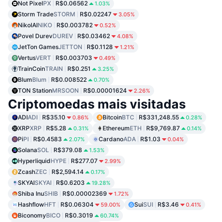
Not Pixel
PX
R$0.06562
1.03%
Storm Trade
STORM
R$0.02247
3.05%
NikolAI
NIKO
R$0.003782
0.52%
Povel Durev
DUREV
R$0.03462
4.08%
JetTon Games
JETTON
R$0.1128
1.21%
Vertus
VERT
R$0.003703
0.49%
TrainCoin
TRAIN
R$0.251
3.25%
Blum
Blum
R$0.008522
0.70%
TON Station
MRSOON
R$0.00001624
2.26%
Criptomoedas mais visitadas
ADI
ADI
R$35.10
Bitcoin
BTC
R$331,248.55
0.86%
0.28%
XRP
XRP
R$5.28
Ethereum
ETH
R$9,769.87
0.31%
0.14%
Pi
PI
R$0.4583
Cardano
ADA
R$1.03
2.07%
0.04%
Solana
SOL
R$379.08
1.53%
Hyperliquid
HYPE
R$277.07
2.99%
Zcash
ZEC
R$2,594.14
0.17%
SKYAI
SKYAI
R$0.6203
19.28%
Shiba Inu
SHIB
R$0.00002369
1.72%
Hashflow
HFT
R$0.06304
Sui
SUI
R$3.46
59.00%
0.41%
Biconomy
BICO
R$0.3019
60.74%