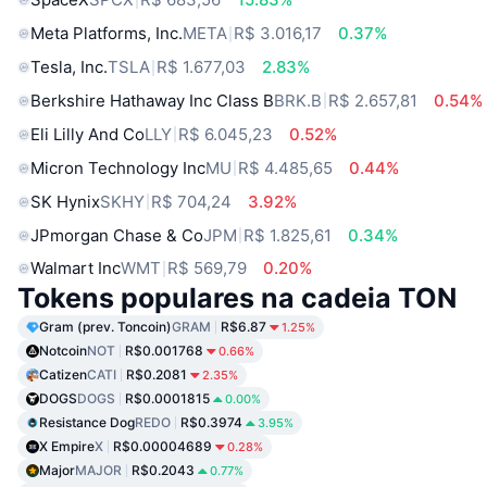
Meta Platforms, Inc.
META
R$ 3.016,17
0.37%
Tesla, Inc.
TSLA
R$ 1.677,03
2.83%
Berkshire Hathaway Inc Class B
BRK.B
R$ 2.657,81
0.54%
Eli Lilly And Co
LLY
R$ 6.045,23
0.52%
Micron Technology Inc
MU
R$ 4.485,65
0.44%
SK Hynix
SKHY
R$ 704,24
3.92%
JPmorgan Chase & Co
JPM
R$ 1.825,61
0.34%
Walmart Inc
WMT
R$ 569,79
0.20%
Tokens populares na cadeia TON
Gram (prev. Toncoin)
GRAM
R$6.87
1.25%
Notcoin
NOT
R$0.001768
0.66%
Catizen
CATI
R$0.2081
2.35%
DOGS
DOGS
R$0.0001815
0.00%
Resistance Dog
REDO
R$0.3974
3.95%
X Empire
X
R$0.00004689
0.28%
Major
MAJOR
R$0.2043
0.77%