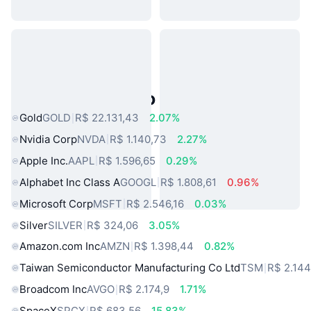
Ativos do Mundo Real Populares
Gold
GOLD
R$ 22.131,43
2.07%
Nvidia Corp
NVDA
R$ 1.140,73
2.27%
Apple Inc.
AAPL
R$ 1.596,65
0.29%
Alphabet Inc Class A
GOOGL
R$ 1.808,61
0.96%
Microsoft Corp
MSFT
R$ 2.546,16
0.03%
Silver
SILVER
R$ 324,06
3.05%
Amazon.com Inc
AMZN
R$ 1.398,44
0.82%
Taiwan Semiconductor Manufacturing Co Ltd
TSM
R$ 2.144
Broadcom Inc
AVGO
R$ 2.174,9
1.71%
SpaceX
SPCX
R$ 683,56
15.83%