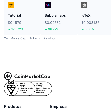
Tutorial
Bubblemaps
IoTeX
$0.1579
$0.02532
$0.003136
175.72%
96.77%
35.6%
CoinMarketCap
Tokens
Pawtocol
Produtos
Empresa