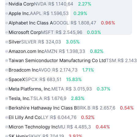
Nvidia Corp
NVDA
R$ 1.140,64
2.27%
Apple Inc.
AAPL
R$ 1.596,53
0.29%
Alphabet Inc Class A
GOOGL
R$ 1.808,47
0.96%
Microsoft Corp
MSFT
R$ 2.545,96
0.03%
Silver
SILVER
R$ 324,03
3.05%
Amazon.com Inc
AMZN
R$ 1.398,33
0.82%
Taiwan Semiconductor Manufacturing Co Ltd
TSM
R$ 2.143
Broadcom Inc
AVGO
R$ 2.174,73
1.71%
SpaceX
SPCX
R$ 683,51
15.83%
Meta Platforms, Inc.
META
R$ 3.015,93
0.37%
Tesla, Inc.
TSLA
R$ 1.676,9
2.83%
Berkshire Hathaway Inc Class B
BRK.B
R$ 2.657,6
0.54%
Eli Lilly And Co
LLY
R$ 6.044,76
0.52%
Micron Technology Inc
MU
R$ 4.485,3
0.44%
SK Hynix
SKHY
R$ 704,19
3.92%