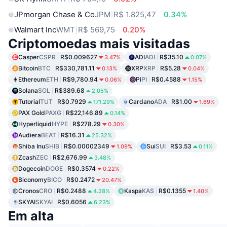
JPmorgan Chase & Co
JPM
R$ 1.825,47
0.34%
Walmart Inc
WMT
R$ 569,75
0.20%
Criptomoedas mais visitadas
Casper
CSPR
R$0.009627
ADI
ADI
R$35.10
3.47%
0.07%
Bitcoin
BTC
R$330,781.11
XRP
XRP
R$5.28
0.13%
0.04%
Ethereum
ETH
R$9,780.94
Pi
PI
R$0.4588
0.06%
1.15%
Solana
SOL
R$389.68
2.05%
Tutorial
TUT
R$0.7929
Cardano
ADA
R$1.00
171.29%
1.69%
PAX Gold
PAXG
R$22,146.89
0.14%
Hyperliquid
HYPE
R$278.29
0.30%
Audiera
BEAT
R$16.31
25.32%
Shiba Inu
SHIB
R$0.00002349
Sui
SUI
R$3.53
1.09%
0.11%
Zcash
ZEC
R$2,676.99
3.48%
Dogecoin
DOGE
R$0.3574
0.22%
Biconomy
BICO
R$0.2472
20.47%
Cronos
CRO
R$0.2488
Kaspa
KAS
R$0.1355
4.28%
1.40%
SKYAI
SKYAI
R$0.6056
6.23%
Em alta