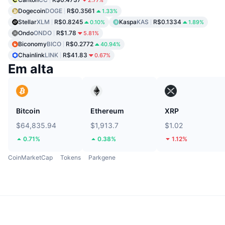
Dogecoin
DOGE
R$0.3561
1.33%
Stellar
XLM
R$0.8245
Kaspa
KAS
R$0.1334
0.10%
1.89%
Ondo
ONDO
R$1.78
5.81%
Biconomy
BICO
R$0.2772
40.94%
Chainlink
LINK
R$41.83
0.67%
Em alta
Bitcoin
Ethereum
XRP
$64,835.94
$1,913.7
$1.02
0.71%
0.38%
1.12%
CoinMarketCap
Tokens
Parkgene