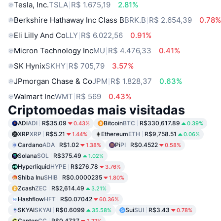
Tesla, Inc.
TSLA
R$ 1.675,19
2.81%
Berkshire Hathaway Inc Class B
BRK.B
R$ 2.654,39
0.78
Eli Lilly And Co
LLY
R$ 6.022,56
0.91%
Micron Technology Inc
MU
R$ 4.476,33
0.41%
SK Hynix
SKHY
R$ 705,79
3.57%
JPmorgan Chase & Co
JPM
R$ 1.828,37
0.63%
Walmart Inc
WMT
R$ 569
0.43%
Criptomoedas mais visitadas
ADI
ADI
R$35.09
Bitcoin
BTC
R$330,617.89
0.43%
0.39%
XRP
XRP
R$5.21
Ethereum
ETH
R$9,758.51
1.44%
0.06%
Cardano
ADA
R$1.02
Pi
PI
R$0.4522
1.38%
0.58%
Solana
SOL
R$375.49
1.02%
Hyperliquid
HYPE
R$276.78
3.76%
Shiba Inu
SHIB
R$0.0000235
1.80%
Zcash
ZEC
R$2,614.49
3.21%
Hashflow
HFT
R$0.07042
60.36%
SKYAI
SKYAI
R$0.6099
Sui
SUI
R$3.43
35.58%
0.78%
Canton
CC
R$0.4737
2.77%