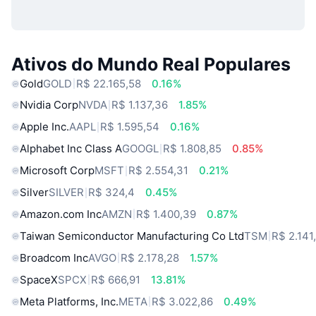
Ativos do Mundo Real Populares
Gold
GOLD
R$ 22.165,58
0.16%
Nvidia Corp
NVDA
R$ 1.137,36
1.85%
Apple Inc.
AAPL
R$ 1.595,54
0.16%
Alphabet Inc Class A
GOOGL
R$ 1.808,85
0.85%
Microsoft Corp
MSFT
R$ 2.554,31
0.21%
Silver
SILVER
R$ 324,4
0.45%
Amazon.com Inc
AMZN
R$ 1.400,39
0.87%
Taiwan Semiconductor Manufacturing Co Ltd
TSM
R$ 2.141
Broadcom Inc
AVGO
R$ 2.178,28
1.57%
SpaceX
SPCX
R$ 666,91
13.81%
Meta Platforms, Inc.
META
R$ 3.022,86
0.49%