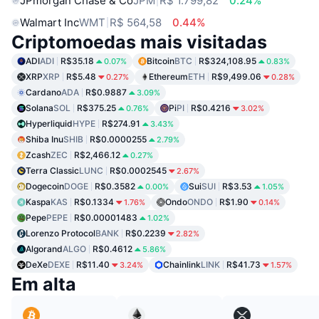
JPmorgan Chase & Co
JPM
R$ 1.799,82
0.24%
Walmart Inc
WMT
R$ 564,58
0.44%
Criptomoedas mais visitadas
ADI
ADI
R$35.18
Bitcoin
BTC
R$324,108.95
0.07%
0.83%
XRP
XRP
R$5.48
Ethereum
ETH
R$9,499.06
0.27%
0.28%
Cardano
ADA
R$0.9887
3.09%
Solana
SOL
R$375.25
Pi
PI
R$0.4216
0.76%
3.02%
Hyperliquid
HYPE
R$274.91
3.43%
Shiba Inu
SHIB
R$0.0000255
2.79%
Zcash
ZEC
R$2,466.12
0.27%
Terra Classic
LUNC
R$0.0002545
2.67%
Dogecoin
DOGE
R$0.3582
Sui
SUI
R$3.53
0.00%
1.05%
Kaspa
KAS
R$0.1334
Ondo
ONDO
R$1.90
1.76%
0.14%
Pepe
PEPE
R$0.00001483
1.02%
Lorenzo Protocol
BANK
R$0.2239
2.82%
Algorand
ALGO
R$0.4612
5.86%
DeXe
DEXE
R$11.40
Chainlink
LINK
R$41.73
3.24%
1.57%
Em alta