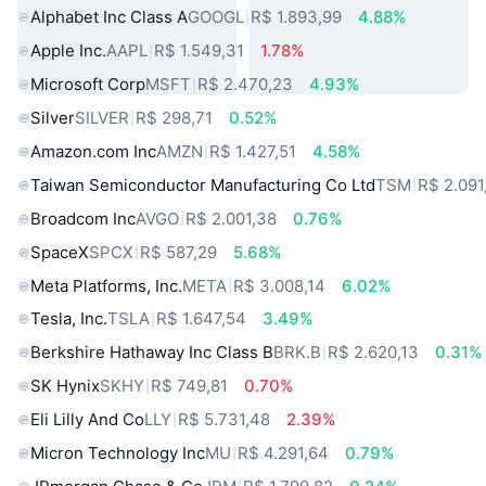
Alphabet Inc Class A
GOOGL
R$ 1.893,99
4.88%
Apple Inc.
AAPL
R$ 1.549,31
1.78%
Microsoft Corp
MSFT
R$ 2.470,23
4.93%
Silver
SILVER
R$ 298,71
0.52%
Amazon.com Inc
AMZN
R$ 1.427,51
4.58%
Taiwan Semiconductor Manufacturing Co Ltd
TSM
R$ 2.091
Broadcom Inc
AVGO
R$ 2.001,38
0.76%
SpaceX
SPCX
R$ 587,29
5.68%
Meta Platforms, Inc.
META
R$ 3.008,14
6.02%
Tesla, Inc.
TSLA
R$ 1.647,54
3.49%
Berkshire Hathaway Inc Class B
BRK.B
R$ 2.620,13
0.31%
SK Hynix
SKHY
R$ 749,81
0.70%
Eli Lilly And Co
LLY
R$ 5.731,48
2.39%
Micron Technology Inc
MU
R$ 4.291,64
0.79%