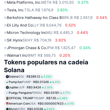
Meta Platforms, Inc.
META
R$ 3.015,93
0.37%
Tesla, Inc.
TSLA
R$ 1.676,9
2.83%
Berkshire Hathaway Inc Class B
BRK.B
R$ 2.657,6
0.54%
Eli Lilly And Co
LLY
R$ 6.044,76
0.52%
Micron Technology Inc
MU
R$ 4.485,3
0.44%
SK Hynix
SKHY
R$ 704,19
3.92%
JPmorgan Chase & Co
JPM
R$ 1.825,47
0.34%
Walmart Inc
WMT
R$ 569,75
0.20%
Tokens populares na cadeia
Solana
Solana
SOL
R$386.12
2.55%
Pump.fun
PUMP
R$0.01249
8.41%
Jupiter
JUP
R$0.9424
2.50%
Pudgy Penguins
PENGU
R$0.03181
2.17%
OFFICIAL TRUMP
TRUMP
R$7.55
0.46%
American Coin
USA
R$0.0000007433
3.11%
Myro
MYRO
R$0.01036
9.02%