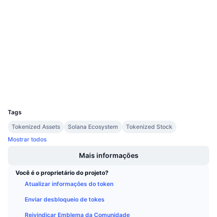
Site
Próximas Vendas
Taxas de Financiamento
Aprenda e Ganhe
Sociais
Contratos
PreweJ...Q3rpgF
3.0
Calendários
Classificação (CertiK)
Exploradores
solscan.io
Calendário de ICO
Carteiras
Calendário de eventos
UCID
37671
Tags
Tokenized Assets
Solana Ecosystem
Tokenized Stock
Mostrar todos
Mais informações
Você é o proprietário do projeto?
Atualizar informações do token
Enviar desbloqueio de tokes
Reivindicar Emblema da Comunidade