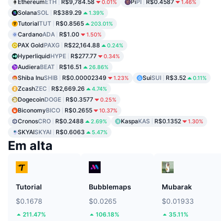
Ethereum
ETH
R$9,784.58
Pi
PI
R$0.4587
0.01%
1.46%
Solana
SOL
R$389.29
1.39%
Tutorial
TUT
R$0.8565
203.01%
Cardano
ADA
R$1.00
1.50%
PAX Gold
PAXG
R$22,164.88
0.24%
Hyperliquid
HYPE
R$277.77
0.34%
Audiera
BEAT
R$16.51
26.86%
Shiba Inu
SHIB
R$0.00002349
Sui
SUI
R$3.52
1.23%
0.11%
Zcash
ZEC
R$2,669.26
4.74%
Dogecoin
DOGE
R$0.3577
0.25%
Biconomy
BICO
R$0.2655
10.37%
Cronos
CRO
R$0.2488
Kaspa
KAS
R$0.1352
2.69%
1.30%
SKYAI
SKYAI
R$0.6063
5.47%
Em alta
Tutorial
Bubblemaps
Mubarak
$0.1678
$0.0265
$0.01933
211.47%
106.18%
35.11%