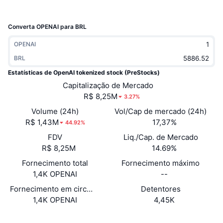
Em alta
ETFs de criptomoedas
Aprenda
CMC MCP
Converta OPENAI para BRL
Novo
ETFs de Bitcoin
x402
Novidades
OPENAI
Cripto
ETFs de Ethereum
BRL
Academy
Estatísticas de OpenAI tokenized stock (PreStocks)
Política
Capitalização de Mercado
Análise técnica
Pesquisa
R$ 8,25M
3.27%
Esportes
Volume (24h)
Vol/Cap de mercado (24h)
RSI
Vídeos
R$ 1,43M
17,37%
44.92%
Finanças
MACD
Glossário
FDV
Liq./Cap. de Mercado
R$ 8,25M
14.69%
Tecnologia
Fornecimento total
Fornecimento máximo
Derivativos
Campanhas
1,4K OPENAI
--
NFT
Fornecimento em circulação
Detentores
Visão Geral
Airdrops
1,4K OPENAI
4,45K
Estatísticas Gerais dos NFT
Liquidações
Recompensas em Diamantes
Website