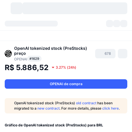
Criptomoedas
Painéis
Criptomoedas
DexScan
OpenAI tokenized stock (PreStocks)
Mercados
Classificação
preço
678
#1629
OPENAI
Sinais
Corretoras
Categorias
New
Visão Geral do Mercado
R$ 5.886,52
3.27%
(
24h
)
Tendências
Comunidade
Instantâneos Históricos
Mercado Spot
Bolsas centralizadas
OPENAI de compra
Novo
Notícias
API
Desbloqueios de Tokens
Nº de criptomoedas
Spot
OpenAI tokenized stock (PreStocks)
old contract
has been
Ganhadores
Tópicos
Rendimentos
Produtos
Tesouros de Bitcoin
Derivativos
API
migrated to a
new contract
. For more details, please
click here
.
Explorador de Memes
Lives
Ativos do Mundo Real
Tesouros de BNB
Produtos
API de Cripto
Corretoras descentralizadas
Gráfico de OpenAI tokenized stock (PreStocks) para BRL