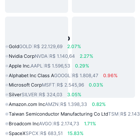
Ativos do Mundo Real Populares
Gold
GOLD
R$ 22.129,69
2.07%
Nvidia Corp
NVDA
R$ 1.140,64
2.27%
Apple Inc.
AAPL
R$ 1.596,53
0.29%
Alphabet Inc Class A
GOOGL
R$ 1.808,47
0.96%
Microsoft Corp
MSFT
R$ 2.545,96
0.03%
Silver
SILVER
R$ 324,03
3.05%
Amazon.com Inc
AMZN
R$ 1.398,33
0.82%
Taiwan Semiconductor Manufacturing Co Ltd
TSM
R$ 2.143
Broadcom Inc
AVGO
R$ 2.174,73
1.71%
SpaceX
SPCX
R$ 683,51
15.83%