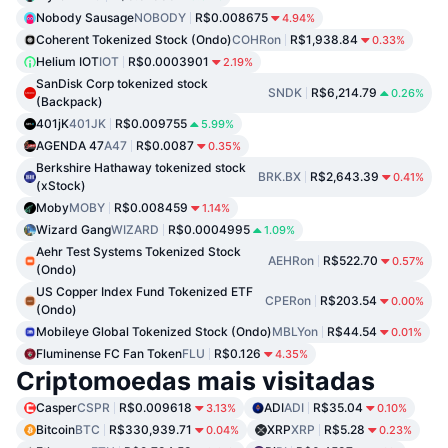
Nobody Sausage
NOBODY
R$0.008675
4.94%
Coherent Tokenized Stock (Ondo)
COHRon
R$1,938.84
0.33%
Helium IOT
IOT
R$0.0003901
2.19%
SanDisk Corp tokenized stock
SNDK
R$6,214.79
0.26%
(Backpack)
401jK
401JK
R$0.009755
5.99%
AGENDA 47
A47
R$0.0087
0.35%
Berkshire Hathaway tokenized stock
BRK.BX
R$2,643.39
0.41%
(xStock)
Moby
MOBY
R$0.008459
1.14%
Wizard Gang
WIZARD
R$0.0004995
1.09%
Aehr Test Systems Tokenized Stock
AEHRon
R$522.70
0.57%
(Ondo)
US Copper Index Fund Tokenized ETF
CPERon
R$203.54
0.00%
(Ondo)
Mobileye Global Tokenized Stock (Ondo)
MBLYon
R$44.54
0.01%
Fluminense FC Fan Token
FLU
R$0.126
4.35%
Criptomoedas mais visitadas
Casper
CSPR
R$0.009618
ADI
ADI
R$35.04
3.13%
0.10%
Bitcoin
BTC
R$330,939.71
XRP
XRP
R$5.28
0.04%
0.23%