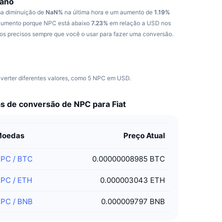
cano
ma diminuição de
NaN%
na última hora e um aumento de
1.19%
 aumento porque NPC está abaixo
7.23%
em relação a USD nos
os precisos sempre que você o usar para fazer uma conversão.
verter diferentes valores, como 5 NPC em USD.
s de conversão de NPC para Fiat
Moedas
Preço Atual
NPC
/
BTC
0.00000008985 BTC
NPC
/
ETH
0.000003043 ETH
NPC
/
BNB
0.000009797 BNB