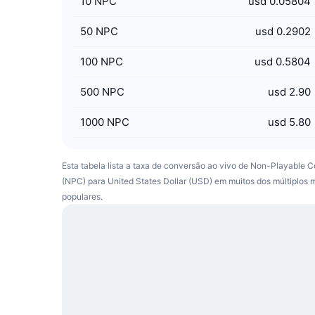
10
NPC
usd 0.05804
50
NPC
usd 0.2902
100
NPC
usd 0.5804
500
NPC
usd 2.90
1000
NPC
usd 5.80
Esta tabela lista a taxa de conversão ao vivo de Non-Playable C
(NPC) para United States Dollar (USD) em muitos dos múltiplos 
populares.