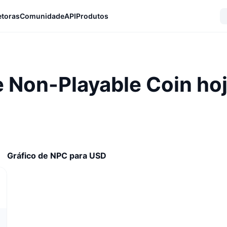
etoras
Comunidade
API
Produtos
e Non-Playable Coin ho
Gráfico de NPC para USD