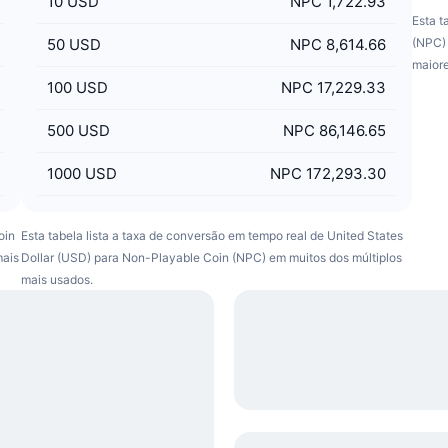
10
USD
NPC 1,722.93
Esta t
50
USD
NPC 8,614.66
(NPC) 
maior
100
USD
NPC 17,229.33
500
USD
NPC 86,146.65
1000
USD
NPC 172,293.30
oin
Esta tabela lista a taxa de conversão em tempo real de United States
mais
Dollar (USD) para Non-Playable Coin (NPC) em muitos dos múltiplos
mais usados.