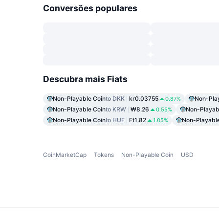
Conversões populares
Descubra mais Fiats
Non-Playable Coin
to DKK
kr0.03755
Non-Pla
0.87%
Non-Playable Coin
to KRW
₩8.26
Non-Playab
0.55%
Non-Playable Coin
to HUF
Ft1.82
Non-Playabl
1.05%
CoinMarketCap
Tokens
Non-Playable Coin
USD