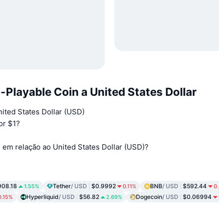
Playable Coin a United States Dollar
ited States Dollar (USD)
or $1?
em relação ao United States Dollar (USD)?
908.18
Tether
/ USD
$0.9992
BNB
/ USD
$592.44
1.55%
0.11%
0
Hyperliquid
/ USD
$56.82
Dogecoin
/ USD
$0.06994
0.15%
2.69%