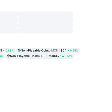
15
Non-Playable Coin
to MXN
$0.1
0.88%
0.95%
Non-Playable Coin
to IDR
Rp103.75
6%
0.51%