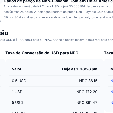
Dados de preço de Non-Playable Coin em Dólar Ameri
A taxa de conversão de
NPC para USD
hoje é $0.005804.
Isso representa u
a
nas últimas 24 horas.
A indicação recente do preço Non-Playable Coin é um
últimos 30 dias.
Nosso conversor é atualizado em tempo real, fornecendo dad
A
são
ra USD é $0.005804 para c 1 NPC. A tabela abaixo mostra a taxa real para con
Taxa de Conversão de USD para NPC
Taxa
Valor
Hoje às 11:18:28 pm
0.5
USD
NPC 86.15
1
USD
NPC 172.29
5
USD
NPC 861.47