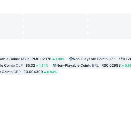
yable Coin
to MYR
RM0.02376
Non-Playable Coin
to CZK
Kč0.12
1.00%
le Coin
to CLP
$5.32
Non-Playable Coin
to BRL
R$0.02983
1.34%
0.9
e Coin
to GBP
£0.004309
0.94%