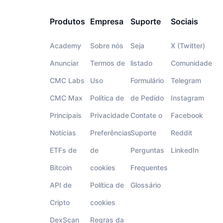
Produtos
Empresa
Suporte
Sociais
Academy
Sobre nós
Seja
X (Twitter)
Anunciar
Termos de
listado
Comunidade
CMC Labs
Uso
Formulário
Telegram
CMC Max
Política de
de Pedido
Instagram
Principais
Privacidade
Contate o
Facebook
Notícias
Preferências
Suporte
Reddit
ETFs de
de
Perguntas
LinkedIn
Bitcoin
cookies
Frequentes
API de
Política de
Glossário
Cripto
cookies
DexScan
Regras da