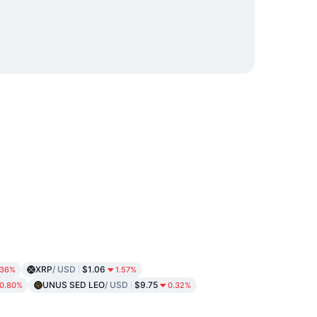
XRP
/ USD
$1.06
.36%
1.57%
UNUS SED LEO
/ USD
$9.75
0.80%
0.32%