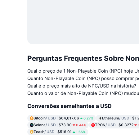
Perguntas Frequentes Sobre Non-
Qual o preço de 1 Non-Playable Coin (NPC) hoje Un
Quanto Non-Playable Coin (NPC) posso comprar p
Qual é o preço mais alto de NPC/USD na história?
Quanto o valor de Non-Playable Coin (NPC) mudou 
Conversões semelhantes a USD
Bitcoin
/ USD
$64,617.66
Ethereum
/ USD
$1,
0.27%
Solana
/ USD
$73.90
TRON
/ USD
$0.3272
0.44%
Zcash
/ USD
$516.01
1.65%