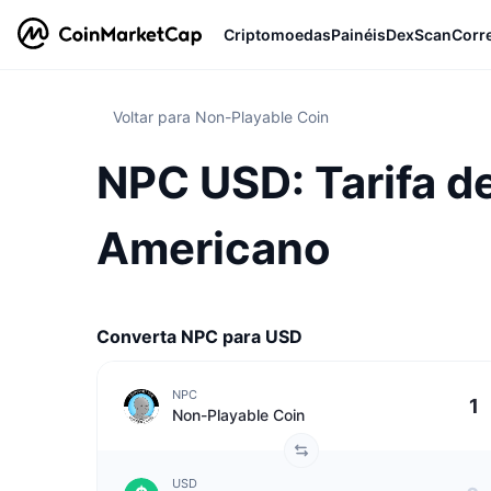
Criptomoedas
Painéis
DexScan
Corr
Voltar para Non-Playable Coin
NPC USD: Tarifa d
Americano
Converta NPC para USD
NPC
Non-Playable Coin
USD