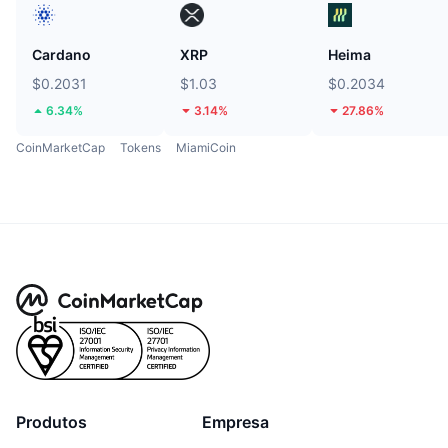
Cardano
XRP
Heima
$0.2031
$1.03
$0.2034
6.34%
3.14%
27.86%
CoinMarketCap
Tokens
MiamiCoin
Produtos
Empresa