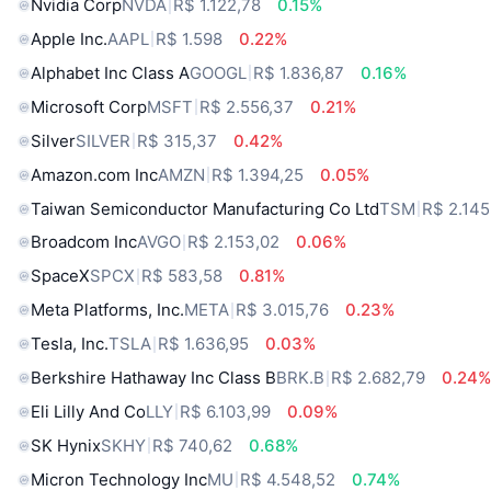
Nvidia Corp
NVDA
R$ 1.122,78
0.15%
Apple Inc.
AAPL
R$ 1.598
0.22%
Alphabet Inc Class A
GOOGL
R$ 1.836,87
0.16%
Microsoft Corp
MSFT
R$ 2.556,37
0.21%
Silver
SILVER
R$ 315,37
0.42%
Amazon.com Inc
AMZN
R$ 1.394,25
0.05%
Taiwan Semiconductor Manufacturing Co Ltd
TSM
R$ 2.145
Broadcom Inc
AVGO
R$ 2.153,02
0.06%
SpaceX
SPCX
R$ 583,58
0.81%
Meta Platforms, Inc.
META
R$ 3.015,76
0.23%
Tesla, Inc.
TSLA
R$ 1.636,95
0.03%
Berkshire Hathaway Inc Class B
BRK.B
R$ 2.682,79
0.24
Eli Lilly And Co
LLY
R$ 6.103,99
0.09%
SK Hynix
SKHY
R$ 740,62
0.68%
Micron Technology Inc
MU
R$ 4.548,52
0.74%