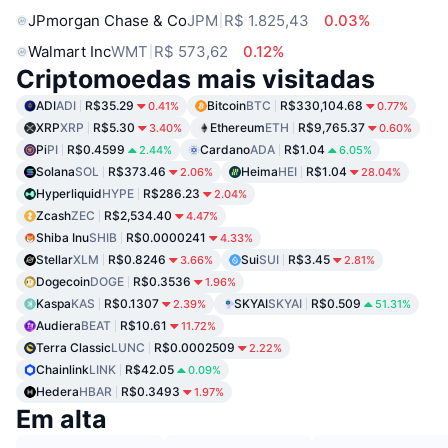
JPmorgan Chase & Co
JPM
R$ 1.825,43
0.03%
Walmart Inc
WMT
R$ 573,62
0.12%
Criptomoedas mais visitadas
ADI
ADI
R$35.29
Bitcoin
BTC
R$330,104.68
0.41%
0.77%
XRP
XRP
R$5.30
Ethereum
ETH
R$9,765.37
3.40%
0.60%
Pi
PI
R$0.4599
Cardano
ADA
R$1.04
2.44%
6.05%
Solana
SOL
R$373.46
Heima
HEI
R$1.04
2.06%
28.04%
Hyperliquid
HYPE
R$286.23
2.04%
Zcash
ZEC
R$2,534.40
4.47%
Shiba Inu
SHIB
R$0.0000241
4.33%
Stellar
XLM
R$0.8246
Sui
SUI
R$3.45
3.66%
2.81%
Dogecoin
DOGE
R$0.3536
1.96%
Kaspa
KAS
R$0.1307
SKYAI
SKYAI
R$0.509
2.39%
51.31%
Audiera
BEAT
R$10.61
11.72%
Terra Classic
LUNC
R$0.0002509
2.22%
Chainlink
LINK
R$42.05
0.09%
Hedera
HBAR
R$0.3493
1.97%
Em alta