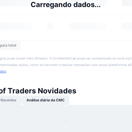
Carregando dados...
gura total
ágina pode conter links afiliados. A CoinMarketCap pode ser compensada se você visita
 determinadas ações, como se inscrever e realizar transações com essas plataformas afi
ados
.
of Traders Novidades
Recentes
Análise diária da CMC