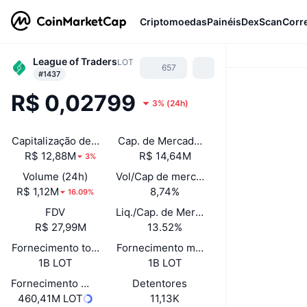
Criptomoedas
Painéis
DexScan
Corr
League of Traders
LOT
657
#1437
R$ 0,02799
3%
(
24h
)
Capitalização de Mercado
Cap. de Mercado Desbloqueado
R$ 12,88M
R$ 14,64M
3%
Volume (24h)
Vol/Cap de mercado (24h)
R$ 1,12M
8,74%
16.09%
FDV
Liq./Cap. de Mercado
R$ 27,99M
13.52%
Fornecimento total
Fornecimento máximo
1B LOT
1B LOT
Fornecimento em circulação
Detentores
460,41M LOT
11,13K