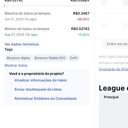
R$0.02782
R$0.02885
Máxima de todos os tempos
R$0.2467
Jun 21, 2025
(
1y ago
)
-88.65
%
Mínimo de todos os tempos
R$0.02782
Aug 07, 2026
(
3h ago
)
+
0.62
%
Exibir em lar
Ver dados históricos
Tags
Aviso legal: Esta p
Binance Alpha
Binance Wallet IDO
DeFi
afiliado e realizar
Mostrar todos
Divulgação de Afili
Você é o proprietário do projeto?
Atualizar informações do token
League 
Enviar desbloqueio de tokes
Principal
Reivindicar Emblema da Comunidade