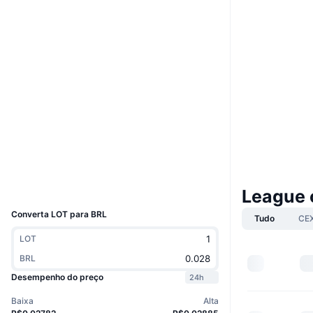
Boost
Site
Website
Whitepaper
Sociais
Contratos
0xbfe7...79acdd
3.6
Classificação (CertiK)
Auditorias
Exploradores
bscscan.com
Carteiras
UCID
League 
36866
Converta LOT para BRL
Tudo
CE
LOT
BRL
Desempenho do preço
24h
Baixa
Alta