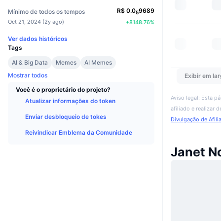
R$
0.0
9689
Mínimo de todos os tempos
5
Oct 21, 2024
(
2y ago
)
+
8148.76
%
Ver dados históricos
Tags
AI & Big Data
Memes
AI Memes
Mostrar todos
Exibir em lar
Você é o proprietário do projeto?
Aviso legal: Esta p
Atualizar informações do token
afiliado e realizar
Enviar desbloqueio de tokes
Divulgação de Afili
Reivindicar Emblema da Comunidade
Janet N