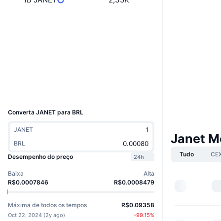
Boost
Site
Website
Sociais
Contratos
0xF63E...a61809
Exploradores
etherscan.io
Carteiras
UCID
33559
Converta JANET para BRL
JANET
Janet M
BRL
Tudo
CE
Desempenho do preço
24h
Baixa
Alta
R$0.0007846
R$0.0008479
Máxima de todos os tempos
R$0.09358
Oct 22, 2024
(
2y ago
)
-99.15
%