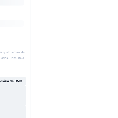
r qualquer link de
liadas. Consulte a
 diária da CMC