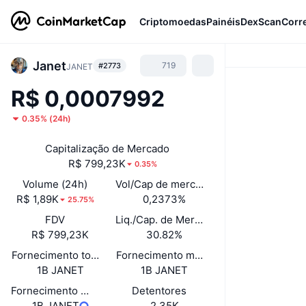
Criptomoedas
Painéis
DexScan
Corr
Janet
719
#2773
JANET
R$ 0,0007992
0.35%
(
24h
)
Capitalização de Mercado
R$ 799,23K
0.35%
Volume (24h)
Vol/Cap de mercado (24h)
R$ 1,89K
0,2373%
25.75%
FDV
Liq./Cap. de Mercado
R$ 799,23K
30.82%
Fornecimento total
Fornecimento máximo
1B JANET
1B JANET
Fornecimento em circulação
Detentores
1B JANET
2,35K