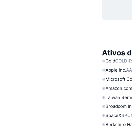
Ativos 
Gold
GOLD
R
Apple Inc.
AA
Microsoft C
Amazon.com
Taiwan Semi
Broadcom In
SpaceX
SPC
Berkshire Ha