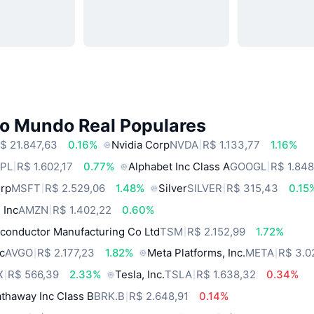
do Mundo Real Populares
$ 21.847,63
0.16%
Nvidia Corp
NVDA
R$ 1.133,77
1.16%
PL
R$ 1.602,17
0.77%
Alphabet Inc Class A
GOOGL
R$ 1.84
orp
MSFT
R$ 2.529,06
1.48%
Silver
SILVER
R$ 315,43
0.15
 Inc
AMZN
R$ 1.402,22
0.60%
conductor Manufacturing Co Ltd
TSM
R$ 2.152,99
1.72%
c
AVGO
R$ 2.177,23
1.82%
Meta Platforms, Inc.
META
R$ 3.0
X
R$ 566,39
2.33%
Tesla, Inc.
TSLA
R$ 1.638,32
0.34%
thaway Inc Class B
BRK.B
R$ 2.648,91
0.14%