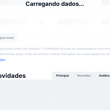
Carregando dados...
gura total
ágina pode conter links afiliados. A CoinMarketCap pode ser compensada se você visita
 determinadas ações, como se inscrever e realizar transações com essas plataformas afi
ados
.
ovidades
Principal
Recentes
Análise