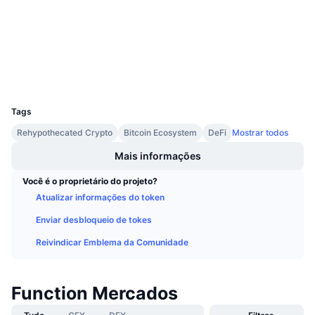
3.3
Próximas Vendas
Classificação (CertiK)
Taxas de Financiamento
Aprenda e Ganhe
etherscan.io
Exploradores
Calendários
Carteiras
UCID
32306
Calendário de ICO
Tags
Rehypothecated Crypto
Bitcoin Ecosystem
DeFi
Mostrar todos
Calendário de eventos
Mais informações
Você é o proprietário do projeto?
Atualizar informações do token
Enviar desbloqueio de tokes
Reivindicar Emblema da Comunidade
Function Mercados