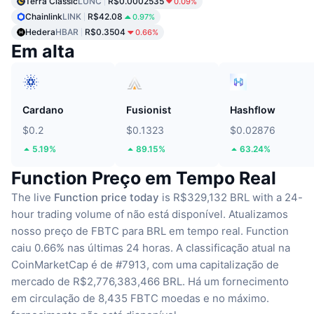
Terra Classic
LUNC
R$0.0002535
0.09%
Chainlink
LINK
R$42.08
0.97%
Hedera
HBAR
R$0.3504
0.66%
Em alta
Cardano
Fusionist
Hashflow
$0.2
$0.1323
$0.02876
5.19%
89.15%
63.24%
Function Preço em Tempo Real
The live
Function price today
is R$329,132 BRL with a 24-
hour trading volume of não está disponível.
Atualizamos
nosso preço de FBTC para BRL em tempo real.
Function
caiu 0.66% nas últimas 24 horas.
A classificação atual na
CoinMarketCap é de #7913, com uma capitalização de
mercado de R$2,776,383,466 BRL.
Há um fornecimento
em circulação de 8,435 FBTC moedas
e no máximo.