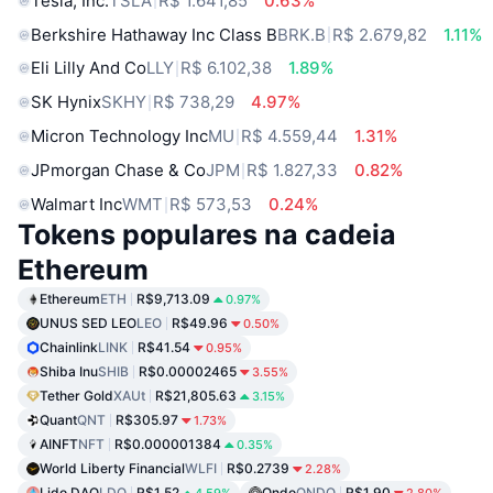
Tesla, Inc.
TSLA
R$ 1.641,85
0.63%
Berkshire Hathaway Inc Class B
BRK.B
R$ 2.679,82
1.11%
Eli Lilly And Co
LLY
R$ 6.102,38
1.89%
SK Hynix
SKHY
R$ 738,29
4.97%
Micron Technology Inc
MU
R$ 4.559,44
1.31%
JPmorgan Chase & Co
JPM
R$ 1.827,33
0.82%
Walmart Inc
WMT
R$ 573,53
0.24%
Tokens populares na cadeia
Ethereum
Ethereum
ETH
R$9,713.09
0.97%
UNUS SED LEO
LEO
R$49.96
0.50%
Chainlink
LINK
R$41.54
0.95%
Shiba Inu
SHIB
R$0.00002465
3.55%
Tether Gold
XAUt
R$21,805.63
3.15%
Quant
QNT
R$305.97
1.73%
AINFT
NFT
R$0.000001384
0.35%
World Liberty Financial
WLFI
R$0.2739
2.28%
Lido DAO
LDO
R$1.52
Ondo
ONDO
R$1.90