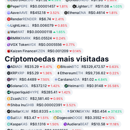
4.59%
2.80%
Pepe
PEPE
R$0.00001457
Lighter
LIT
R$11.08
1.81%
1.03%
Aave
AAVE
R$452.18
Ethena
ENA
R$0.4614
3.52%
1.81%
Render
RENDER
R$6.74
2.41%
LightLink
LL
R$0.006079
0.85%
Wat
WAT
R$0.00000118
1.65%
RMRK
RMRK
R$0.05524
0.24%
VGX Token
VGX
R$0.0005556
0.77%
Kaizen Finance
KZEN
R$0.001209
0.14%
Criptomoedas mais visitadas
ADI
ADI
R$35.29
Bitcoin
BTC
R$329,472.57
0.47%
0.63%
XRP
XRP
R$5.29
Ethereum
ETH
R$9,736.62
1.36%
0.22%
Pi
PI
R$0.4489
Cardano
ADA
R$1.02
7.50%
4.84%
Solana
SOL
R$372.12
Heima
HEI
R$0.9148
1.42%
35.58%
Hyperliquid
HYPE
R$285.41
1.42%
Zcash
ZEC
R$2,581.40
0.95%
Shiba Inu
SHIB
R$0.00002391
3.52%
Stellar
XLM
R$0.8335
SKYAI
SKYAI
R$0.454
0.90%
37.63%
Sui
SUI
R$3.47
Dogecoin
DOGE
R$0.3552
1.51%
0.72%
Kaspa
KAS
R$0.1316
Audiera
BEAT
R$10.58
1.50%
11.18%