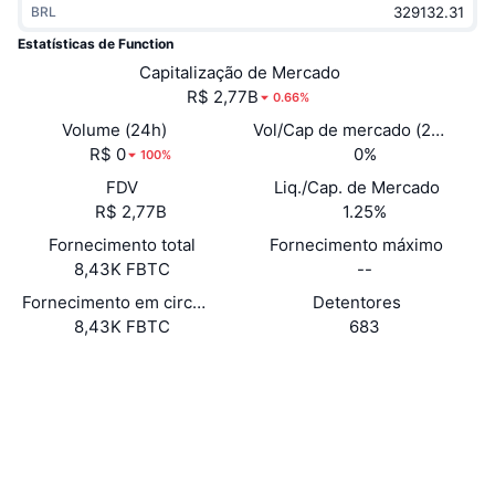
BRL
Em alta
ETFs de criptomoedas
Aprenda
CMC MCP
Estatísticas de Function
Novo
Capitalização de Mercado
ETFs de Bitcoin
x402
Novidades
R$ 2,77B
0.66%
Cripto
ETFs de Ethereum
Volume (24h)
Vol/Cap de mercado (24h)
Academy
R$ 0
0%
100%
Política
FDV
Liq./Cap. de Mercado
Análise técnica
Pesquisa
R$ 2,77B
1.25%
Esportes
Fornecimento total
Fornecimento máximo
RSI
Vídeos
8,43K FBTC
--
Finanças
MACD
Fornecimento em circulação
Detentores
Glossário
8,43K FBTC
683
Tecnologia
Site
Website
Whitepaper
Derivativos
Campanhas
NFT
Sociais
Visão Geral
Airdrops
Estatísticas Gerais dos NFT
0xC96d...D6C364
Contratos
Liquidações
Recompensas em Diamantes