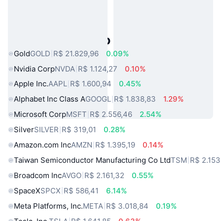
Ativos do Mundo Real Populares
Gold
GOLD
R$ 21.829,96
0.09%
Nvidia Corp
NVDA
R$ 1.124,27
0.10%
Apple Inc.
AAPL
R$ 1.600,94
0.45%
Alphabet Inc Class A
GOOGL
R$ 1.838,83
1.29%
Microsoft Corp
MSFT
R$ 2.556,46
2.54%
Silver
SILVER
R$ 319,01
0.28%
Amazon.com Inc
AMZN
R$ 1.395,19
0.14%
Taiwan Semiconductor Manufacturing Co Ltd
TSM
R$ 2.153
Broadcom Inc
AVGO
R$ 2.161,32
0.55%
SpaceX
SPCX
R$ 586,41
6.14%
Meta Platforms, Inc.
META
R$ 3.018,84
0.19%