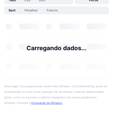
Tudo
CEX
DEX
Filtros
Spot
Perpétuo
Futuros
Carregando dados...
Aviso legal: Esta página pode conter links afiliados. A CoinMarketCap pode ser
compensada se você visitar qualquer link de afiliado e realizar determinadas
ações, como se inscrever e realizar transações com essas plataformas
afiliadas. Consulte a
Divulgação de Afiliados
.