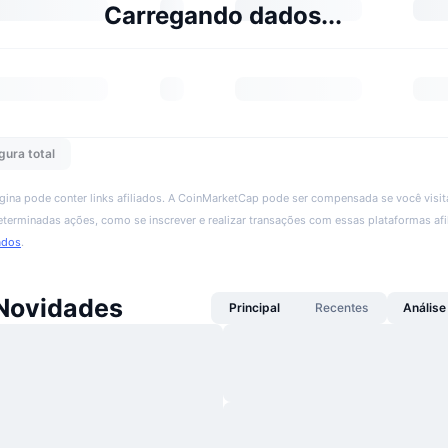
Carregando dados...
gura total
ágina pode conter links afiliados. A CoinMarketCap pode ser compensada se você visita
 determinadas ações, como se inscrever e realizar transações com essas plataformas afi
ados
.
Novidades
Principal
Recentes
Análise