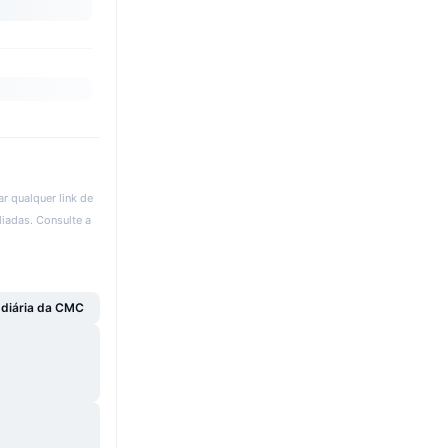
r qualquer link de
liadas. Consulte a
 diária da CMC