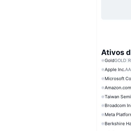
Ativos 
Gold
GOLD
R
Apple Inc.
AA
Microsoft C
Amazon.com
Taiwan Semi
Broadcom In
Meta Platfor
Berkshire Ha