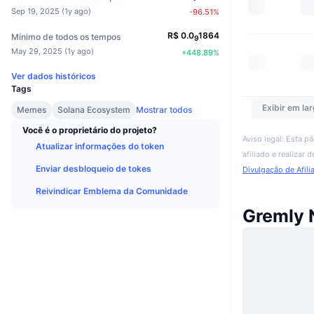
Sep 19, 2025
(
1y ago
)
-96.51
%
R$
0.0
1864
Mínimo de todos os tempos
9
May 29, 2025
(
1y ago
)
+
448.89
%
Ver dados históricos
Tags
Exibir em lar
Memes
Solana Ecosystem
Mostrar todos
Você é o proprietário do projeto?
Aviso legal: Esta p
Atualizar informações do token
afiliado e realizar
Enviar desbloqueio de tokes
Divulgação de Afili
Reivindicar Emblema da Comunidade
Gremly 