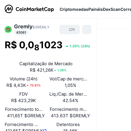
Criptomoedas
Painéis
DexScan
Corr
Gremly
$GREMLY
22K
#3061
R$ 0,0
1023
8
1.39%
(
24h
)
Capitalização de Mercado
R$ 421,26K
1.39%
Volume (24h)
Vol/Cap de mercado (24h)
R$ 4,43K
1,05%
75.91%
FDV
Liq./Cap. de Mercado
R$ 423,29K
42.54%
Fornecimento total
Fornecimento máximo
411,65T $GREMLY
413.63T $GREMLY
Fornecimento em circulação
Detentores
411,65T $GREMLY
15,46K