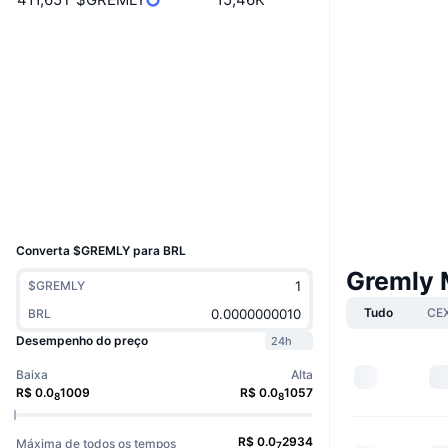
Boost
Site
Website
Whitepaper
Sociais
Contratos
X69GKB...oAk9cf
Exploradores
solscan.io
Carteiras
UCID
36729
Converta $GREMLY para BRL
Gremly 
$GREMLY
Tudo
CE
BRL
Desempenho do preço
24h
Baixa
Alta
R$
0.0
1009
R$
0.0
1057
8
8
R$
0.0
2934
Máxima de todos os tempos
7