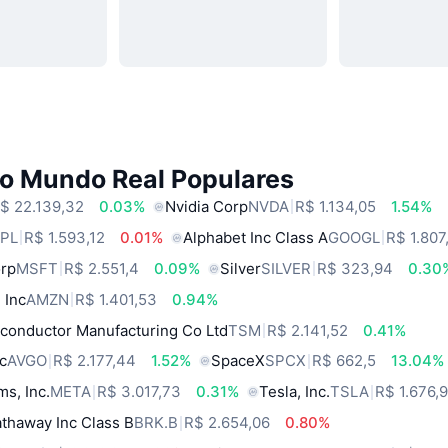
do Mundo Real Populares
$ 22.139,32
0.03%
Nvidia Corp
NVDA
R$ 1.134,05
1.54%
PL
R$ 1.593,12
0.01%
Alphabet Inc Class A
GOOGL
R$ 1.807
orp
MSFT
R$ 2.551,4
0.09%
Silver
SILVER
R$ 323,94
0.30
 Inc
AMZN
R$ 1.401,53
0.94%
conductor Manufacturing Co Ltd
TSM
R$ 2.141,52
0.41%
c
AVGO
R$ 2.177,44
1.52%
SpaceX
SPCX
R$ 662,5
13.04%
ms, Inc.
META
R$ 3.017,73
0.31%
Tesla, Inc.
TSLA
R$ 1.676,
thaway Inc Class B
BRK.B
R$ 2.654,06
0.80%