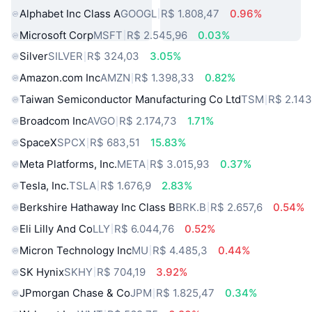
Alphabet Inc Class A
GOOGL
R$ 1.808,47
0.96%
Microsoft Corp
MSFT
R$ 2.545,96
0.03%
Silver
SILVER
R$ 324,03
3.05%
Amazon.com Inc
AMZN
R$ 1.398,33
0.82%
Taiwan Semiconductor Manufacturing Co Ltd
TSM
R$ 2.143
Broadcom Inc
AVGO
R$ 2.174,73
1.71%
SpaceX
SPCX
R$ 683,51
15.83%
Meta Platforms, Inc.
META
R$ 3.015,93
0.37%
Tesla, Inc.
TSLA
R$ 1.676,9
2.83%
Berkshire Hathaway Inc Class B
BRK.B
R$ 2.657,6
0.54%
Eli Lilly And Co
LLY
R$ 6.044,76
0.52%
Micron Technology Inc
MU
R$ 4.485,3
0.44%
SK Hynix
SKHY
R$ 704,19
3.92%
JPmorgan Chase & Co
JPM
R$ 1.825,47
0.34%