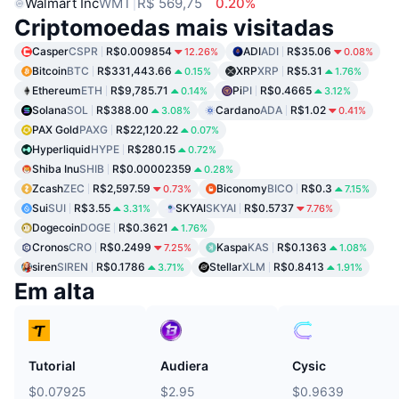
Walmart Inc
WMT
R$ 569,75
0.20%
Criptomoedas mais visitadas
Casper
CSPR
R$0.009854
ADI
ADI
R$35.06
12.26%
0.08%
Bitcoin
BTC
R$331,443.66
XRP
XRP
R$5.31
0.15%
1.76%
Ethereum
ETH
R$9,785.71
Pi
PI
R$0.4665
0.14%
3.12%
Solana
SOL
R$388.00
Cardano
ADA
R$1.02
3.08%
0.41%
PAX Gold
PAXG
R$22,120.22
0.07%
Hyperliquid
HYPE
R$280.15
0.72%
Shiba Inu
SHIB
R$0.00002359
0.28%
Zcash
ZEC
R$2,597.59
Biconomy
BICO
R$0.3
0.73%
7.15%
Sui
SUI
R$3.55
SKYAI
SKYAI
R$0.5737
3.31%
7.76%
Dogecoin
DOGE
R$0.3621
1.76%
Cronos
CRO
R$0.2499
Kaspa
KAS
R$0.1363
7.25%
1.08%
siren
SIREN
R$0.1786
Stellar
XLM
R$0.8413
3.71%
1.91%
Em alta
Tutorial
Audiera
Cysic
$0.07925
$2.95
$0.9639