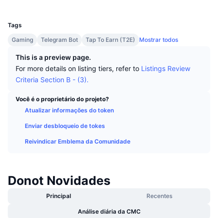
Melhores Traders
Artigos
Entradas/Saídas de Exchanges
API de DEX
Conversor
UCID
Classificações
Spot
35479
Sentimento
Tags
Corporativo
Newsletter
Indicadores
Em alta
Derivativos
Gaming
Telegram Bot
Tap To Earn (T2E)
Mostrar todos
Preços
CMC Launch
Em breve
Índice de Medo e Ganância
This is a preview page.
For more details on listing tiers, refer to
Listings Review
Recursos
CMC Labs
Adicionado Recentemente
Criteria Section B - (3).
Índice Altcoin Season
CMC Max
Você é o proprietário do projeto?
Ganhadores e Perdedores
Indicadores de Ciclo de Mercado
Documentação
Atualizar informações do token
Principais Notícias
Mais Visitados
Enviar desbloqueio de tokes
Dominância do Bitcoin
Perguntas Frequentes
Reivindicar Emblema da Comunidade
Bot do Telegram
Sentimento da comunidade
Índice CoinMarketCap 20
Integrações de IA
Anunciar
Classificação da cadeia
Índice CoinMarketCap 100
Donot Novidades
CMC Central de Agentes
Principal
Recentes
Mercados de Previsão
Fluxos de ETF
Widgets de site
Mercado de Habilidades
Análise diária da CMC