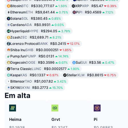
Bitcoin
BTC
R$330,777.07
XRP
XRP
R$5.47
1.50%
0.39%
Ethereum
ETH
R$9,641.44
Pi
PI
R$0.4569
0.75%
7.12%
Solana
SOL
R$380.45
0.85%
Cardano
ADA
R$0.9931
0.03%
Hyperliquid
HYPE
R$294.05
3.79%
Zcash
ZEC
R$2,689.71
8.21%
Lorenzo Protocol
BANK
R$0.2415
12.17%
Shiba Inu
SHIB
R$0.0000251
1.85%
Pump.fun
PUMP
R$0.0131
14.74%
Dogecoin
DOGE
R$0.3596
Sui
SUI
R$3.56
0.07%
0.47%
Terra Classic
LUNC
R$0.0002577
1.00%
Kaspa
KAS
R$0.1337
Stellar
XLM
R$0.8615
0.97%
0.75%
Bittensor
TAO
R$1,007.82
3.42%
SKYAI
SKYAI
R$0.2773
15.70%
Em alta
Heima
Grvt
Pi
$0.1938
$0.3247
$0.08863