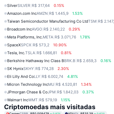
Silver
SILVER
R$ 317,64
0.15%
Amazon.com Inc
AMZN
R$ 1.445,9
1.53%
Taiwan Semiconductor Manufacturing Co Ltd
TSM
R$ 2.147
Broadcom Inc
AVGO
R$ 2.140,22
0.29%
Meta Platforms, Inc.
META
R$ 3.071,76
1.78%
SpaceX
SPCX
R$ 573,2
10.90%
Tesla, Inc.
TSLA
R$ 1.666,81
0.81%
Berkshire Hathaway Inc Class B
BRK.B
R$ 2.659,3
0.16%
SK Hynix
SKHY
R$ 774,28
2.30%
Eli Lilly And Co
LLY
R$ 6.002,74
4.81%
Micron Technology Inc
MU
R$ 4.520,81
1.34%
JPmorgan Chase & Co
JPM
R$ 1.842,03
0.37%
Walmart Inc
WMT
R$ 579,19
1.15%
Criptomoedas mais visitadas
Casper
CSPR
R$0.009479
ADI
ADI
R$35.39
0.87%
0.62%