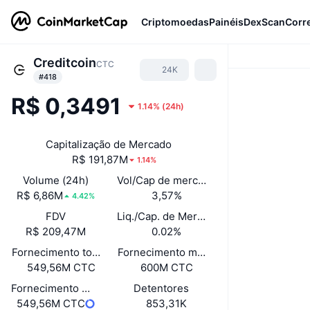
Criptomoedas
Painéis
DexScan
Corr
Creditcoin
CTC
24K
#418
R$ 0,3491
1.14%
(
24h
)
Capitalização de Mercado
R$ 191,87M
1.14%
Volume (24h)
Vol/Cap de mercado (24h)
R$ 6,86M
3,57%
4.42%
FDV
Liq./Cap. de Mercado
R$ 209,47M
0.02%
Fornecimento total
Fornecimento máximo
549,56M CTC
600M CTC
Fornecimento em circulação
Detentores
549,56M CTC
853,31K