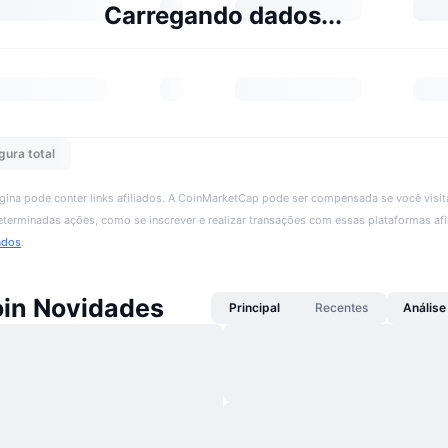
Carregando dados...
gura total
ágina pode conter links afiliados. A CoinMarketCap pode ser compensada se você visita
 determinadas ações, como se inscrever e realizar transações com essas plataformas afi
ados
.
oin Novidades
Principal
Recentes
Análise