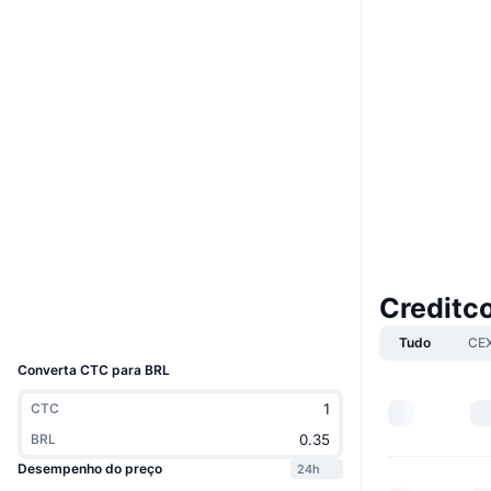
Boost
Site
Website
Whitepaper
Sociais
Contratos
0xa3ee...820419
4.4
Classificação (CertiK)
Auditorias
etherscan.io
Exploradores
Creditc
Carteiras
UCID
5198
Tudo
CE
Converta CTC para BRL
CTC
BRL
Desempenho do preço
24h