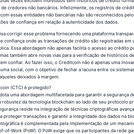
uitas vezes excluem indivíduos sem históricos de crédito forma
de credores não bancários. Infelizmente, os registros de crédi
 com essas entidades não bancárias não são reconhecidos pel
tões de confiança em relação à autenticidade dos dados.
visa corrigir esse problema fornecendo uma plataforma transpa
e confiança onde as transações de crédito são registradas em
lica. Essa abordagem não apenas facilita o acesso ao crédito p
mas também abre novas vias para a verificação de históricos d
em confiar. Ao fazer isso, o Creditcoin não é apenas uma inova
 uma social, com o objetivo de fechar a lacuna entre os sistema
e aqueles deixados à margem.
coin (CTC) é protegido?
adota uma abordagem multifacetada para garantir a segurança d
 robustez da tecnologia blockchain ao lado de seu protocolo pr
gurança reside na integração de técnicas criptográficas avanç
a proteger transações e garantir a integridade dos dados na bl
ptográfica é complementada pela implementação de um mecan
f-of-Work (PoW). O PoW exige que os participantes da rede g