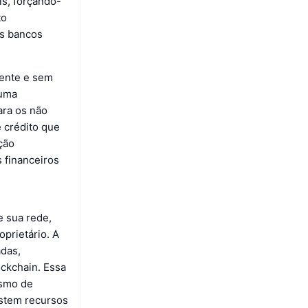
is, forçando-
to
os bancos
rente e sem
 uma
ara os não
e crédito que
ção
s financeiros
e sua rede,
oprietário. A
adas,
ockchain. Essa
ismo de
astem recursos