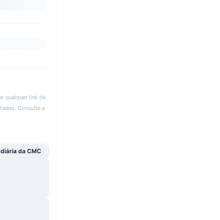
r qualquer link de
liadas. Consulte a
 diária da CMC