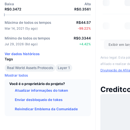
Baixa
Alta
R$0.3472
R$0.3561
Máxima de todos os tempos
R$44.57
Mar 14, 2021
(
5y ago
)
-99.22
%
Mínimo de todos os tempos
R$0.3344
Jul 29, 2026
(
8d ago
)
+
4.42
%
Exibir em lar
Ver dados históricos
Aviso legal: Esta p
Tags
afiliado e realizar
Real World Assets Protocols
Layer 1
Divulgação de Afili
Mostrar todos
Você é o proprietário do projeto?
Creditc
Atualizar informações do token
Enviar desbloqueio de tokes
Reivindicar Emblema da Comunidade