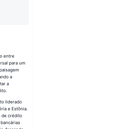
to entre
orsal para um
 paisagem
ando a
tar a
ito.
to liderado
ria e Estônia.
a de crédito
 bancárias