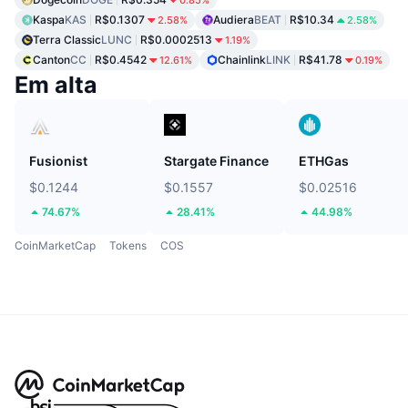
Kaspa
KAS
R$0.1307
Audiera
BEAT
R$10.34
2.58%
2.58%
Terra Classic
LUNC
R$0.0002513
1.19%
Canton
CC
R$0.4542
Chainlink
LINK
R$41.78
12.61%
0.19%
Em alta
Fusionist
Stargate Finance
ETHGas
$0.1244
$0.1557
$0.02516
74.67%
28.41%
44.98%
CoinMarketCap
Tokens
COS