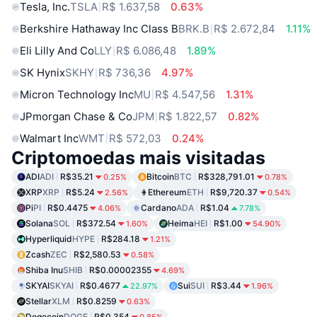
Tesla, Inc.
TSLA
R$ 1.637,58
0.63%
Berkshire Hathaway Inc Class B
BRK.B
R$ 2.672,84
1.11%
Eli Lilly And Co
LLY
R$ 6.086,48
1.89%
SK Hynix
SKHY
R$ 736,36
4.97%
Micron Technology Inc
MU
R$ 4.547,56
1.31%
JPmorgan Chase & Co
JPM
R$ 1.822,57
0.82%
Walmart Inc
WMT
R$ 572,03
0.24%
Criptomoedas mais visitadas
ADI
ADI
R$35.21
Bitcoin
BTC
R$328,791.01
0.25%
0.78%
XRP
XRP
R$5.24
Ethereum
ETH
R$9,720.37
2.56%
0.54%
Pi
PI
R$0.4475
Cardano
ADA
R$1.04
4.06%
7.78%
Solana
SOL
R$372.54
Heima
HEI
R$1.00
1.60%
54.90%
Hyperliquid
HYPE
R$284.18
1.21%
Zcash
ZEC
R$2,580.53
0.58%
Shiba Inu
SHIB
R$0.00002355
4.69%
SKYAI
SKYAI
R$0.4677
Sui
SUI
R$3.44
22.97%
1.96%
Stellar
XLM
R$0.8259
0.63%
Dogecoin
DOGE
R$0.354
0.85%