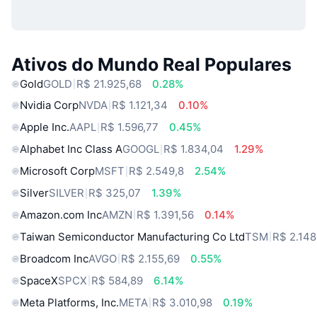
Ativos do Mundo Real Populares
Gold
GOLD
R$ 21.925,68
0.28%
Nvidia Corp
NVDA
R$ 1.121,34
0.10%
Apple Inc.
AAPL
R$ 1.596,77
0.45%
Alphabet Inc Class A
GOOGL
R$ 1.834,04
1.29%
Microsoft Corp
MSFT
R$ 2.549,8
2.54%
Silver
SILVER
R$ 325,07
1.39%
Amazon.com Inc
AMZN
R$ 1.391,56
0.14%
Taiwan Semiconductor Manufacturing Co Ltd
TSM
R$ 2.148
Broadcom Inc
AVGO
R$ 2.155,69
0.55%
SpaceX
SPCX
R$ 584,89
6.14%
Meta Platforms, Inc.
META
R$ 3.010,98
0.19%