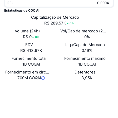
BRL
Em alta
ETFs de criptomoedas
Aprenda
CMC MCP
Estatísticas de COQ AI
Novo
Capitalização de Mercado
ETFs de Bitcoin
x402
Novidades
R$ 289,57K
0%
Cripto
ETFs de Ethereum
Volume (24h)
Vol/Cap de mercado (24h)
Academy
R$ 0
0%
0%
Política
FDV
Liq./Cap. de Mercado
Análise técnica
Pesquisa
R$ 413,67K
0.19%
Esportes
Fornecimento total
Fornecimento máximo
RSI
Vídeos
1B COQAI
1B COQAI
Finanças
MACD
Fornecimento em circulação autodeclarado
Detentores
Glossário
700M COQAI
3,95K
Tecnologia
Site
Whitepaper
Derivativos
Campanhas
Sociais
NFT
Visão Geral
Airdrops
Contratos
0xE7d6...77f69C
snowscan.xyz
Estatísticas Gerais dos NFT
Exploradores
Liquidações
Recompensas em Diamantes