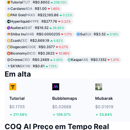
Tutorial
TUT
R$0.8602
206.13%
Cardano
ADA
R$1.00
1.60%
PAX Gold
PAXG
R$22,165.86
0.22%
Hyperliquid
HYPE
R$277.76
0.22%
Audiera
BEAT
R$16.52
36.85%
Shiba Inu
SHIB
R$0.0000235
Sui
SUI
R$3.52
1.17%
0.19%
Zcash
ZEC
R$2,669.19
4.82%
Dogecoin
DOGE
R$0.3577
0.27%
Biconomy
BICO
R$0.2623
10.96%
Cronos
CRO
R$0.2489
Kaspa
KAS
R$0.1352
2.60%
1.37%
SKYAI
SKYAI
R$0.61
7.15%
Em alta
Tutorial
Bubblemaps
Mubarak
$0.1705
$0.02688
$0.01919
211.56%
109.37%
33.84%
COQ AI Preço em Tempo Real