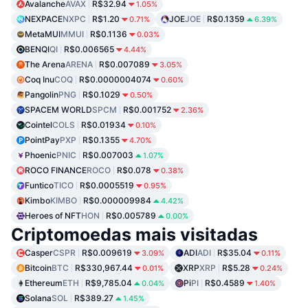
Avalanche
AVAX
R$32.94
1.05%
NEXPACE
NXPC
R$1.20
JOE
JOE
R$0.1359
0.71%
6.39%
MetaMUI
MMUI
R$0.1136
0.03%
BENQI
QI
R$0.006565
4.44%
The Arena
ARENA
R$0.007089
3.05%
Coq Inu
COQ
R$0.0000004074
0.60%
Pangolin
PNG
R$0.1029
0.50%
SPACEM WORLD
SPCM
R$0.001752
2.36%
Cointel
COLS
R$0.01934
0.10%
PointPay
PXP
R$0.1355
4.70%
Phoenic
PNIC
R$0.007003
1.07%
ROCO FINANCE
ROCO
R$0.078
0.38%
Funtico
TICO
R$0.0005519
0.95%
Kimbo
KIMBO
R$0.000009984
4.42%
Heroes of NFT
HON
R$0.005789
0.00%
Criptomoedas mais visitadas
Casper
CSPR
R$0.009619
ADI
ADI
R$35.04
3.09%
0.11%
Bitcoin
BTC
R$330,967.44
XRP
XRP
R$5.28
0.01%
0.24%
Ethereum
ETH
R$9,785.04
Pi
PI
R$0.4589
0.04%
1.40%
Solana
SOL
R$389.27
1.45%