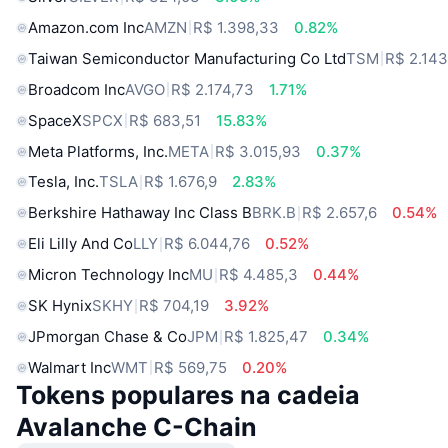
Amazon.com Inc
AMZN
R$ 1.398,33
0.82%
Taiwan Semiconductor Manufacturing Co Ltd
TSM
R$ 2.143
Broadcom Inc
AVGO
R$ 2.174,73
1.71%
SpaceX
SPCX
R$ 683,51
15.83%
Meta Platforms, Inc.
META
R$ 3.015,93
0.37%
Tesla, Inc.
TSLA
R$ 1.676,9
2.83%
Berkshire Hathaway Inc Class B
BRK.B
R$ 2.657,6
0.54%
Eli Lilly And Co
LLY
R$ 6.044,76
0.52%
Micron Technology Inc
MU
R$ 4.485,3
0.44%
SK Hynix
SKHY
R$ 704,19
3.92%
JPmorgan Chase & Co
JPM
R$ 1.825,47
0.34%
Walmart Inc
WMT
R$ 569,75
0.20%
Tokens populares na cadeia
Avalanche C-Chain