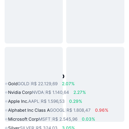
Ativos do Mundo Real Populares
Gold
GOLD
R$ 22.129,69
2.07%
Nvidia Corp
NVDA
R$ 1.140,64
2.27%
Apple Inc.
AAPL
R$ 1.596,53
0.29%
Alphabet Inc Class A
GOOGL
R$ 1.808,47
0.96%
Microsoft Corp
MSFT
R$ 2.545,96
0.03%
Silver
SILVER
R$ 324,03
3.05%