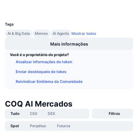
Próximas Vendas
Carteiras
Taxas de Financiamento
Aprenda e Ganhe
UCID
35071
Tags
Calendários
AI & Big Data
Memes
AI Agents
Mostrar todos
Calendário de ICO
Mais informações
Você é o proprietário do projeto?
Calendário de eventos
Atualizar informações do token
Enviar desbloqueio de tokes
Reivindicar Emblema da Comunidade
COQ AI Mercados
Tudo
CEX
DEX
Filtros
Spot
Perpétuo
Futuros