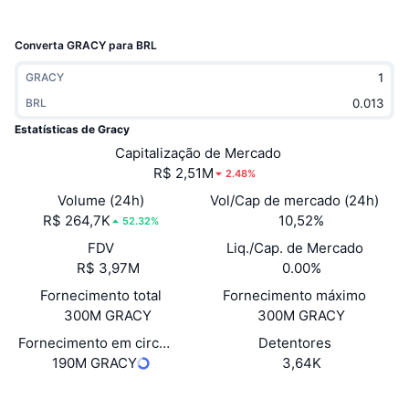
Em alta
ETFs de criptomoedas
Aprenda
CMC MCP
Converta GRACY para BRL
Novo
ETFs de Bitcoin
x402
Novidades
GRACY
Cripto
BRL
ETFs de Ethereum
Academy
Estatísticas de Gracy
Política
Capitalização de Mercado
Análise técnica
Pesquisa
R$ 2,51M
2.48%
Esportes
Volume (24h)
Vol/Cap de mercado (24h)
RSI
Vídeos
R$ 264,7K
10,52%
52.32%
Finanças
FDV
Liq./Cap. de Mercado
MACD
Glossário
R$ 3,97M
0.00%
Tecnologia
Fornecimento total
Fornecimento máximo
Derivativos
Campanhas
300M GRACY
300M GRACY
NFT
Fornecimento em circulação
Detentores
Visão Geral
Airdrops
190M GRACY
3,64K
Estatísticas Gerais dos NFT
Liquidações
Recompensas em Diamantes
Website
Whitepaper
Site