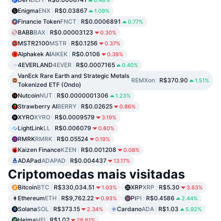
0.48%
Enigma
ENX
R$0.03867
1.09%
Financie Token
FNCT
R$0.0006891
0.77%
BABB
BAX
R$0.00003123
0.30%
MSTR2100
MSTR
R$0.1256
0.37%
Alphakek AI
AIKEK
R$0.0106
0.39%
4EVERLAND
4EVER
R$0.0007165
0.40%
VanEck Rare Earth and Strategic Metals
REMXon
R$370.90
1.51%
Tokenized ETF (Ondo)
Nutcoin
NUT
R$0.0000001306
1.23%
Strawberry AI
BERRY
R$0.02625
0.86%
XYRO
XYRO
R$0.0009579
3.19%
LightLink
LL
R$0.006079
0.80%
RMRK
RMRK
R$0.05524
0.19%
Kaizen Finance
KZEN
R$0.001208
0.08%
ADAPad
ADAPAD
R$0.004437
13.17%
Criptomoedas mais visitadas
Bitcoin
BTC
R$330,034.51
XRP
XRP
R$5.30
1.03%
3.63%
Ethereum
ETH
R$9,762.22
Pi
PI
R$0.4586
0.93%
2.44%
Solana
SOL
R$373.15
Cardano
ADA
R$1.03
2.34%
5.92%
Heima
HEI
R$1.02
28.61%