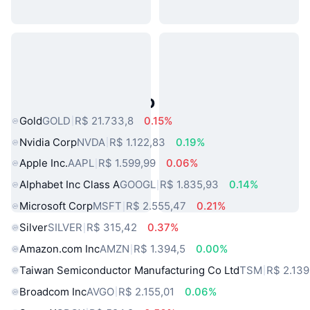
Ativos do Mundo Real Populares
Gold
GOLD
R$ 21.733,8
0.15%
Nvidia Corp
NVDA
R$ 1.122,83
0.19%
Apple Inc.
AAPL
R$ 1.599,99
0.06%
Alphabet Inc Class A
GOOGL
R$ 1.835,93
0.14%
Microsoft Corp
MSFT
R$ 2.555,47
0.21%
Silver
SILVER
R$ 315,42
0.37%
Amazon.com Inc
AMZN
R$ 1.394,5
0.00%
Taiwan Semiconductor Manufacturing Co Ltd
TSM
R$ 2.139
Broadcom Inc
AVGO
R$ 2.155,01
0.06%