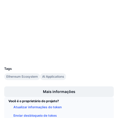
Próximas Vendas
Taxas de Financiamento
Aprenda e Ganhe
Sociais
Calendários
Contratos
0x7c95...a2699a
3.2
Classificação (CertiK)
Calendário de ICO
etherscan.io
Exploradores
Calendário de eventos
Carteiras
UCID
12515
Tags
Ethereum Ecosystem
AI Applications
Boost
Mais informações
Você é o proprietário do projeto?
Atualizar informações do token
Enviar desbloqueio de tokes