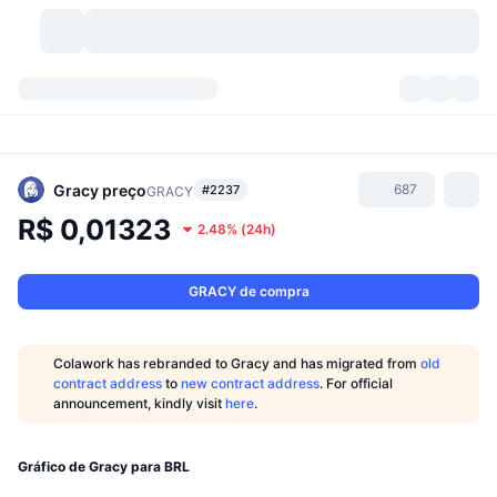
Criptomoedas
Painéis
Criptomoedas
DexScan
Mercados
Classificação
Gracy
preço
687
#2237
GRACY
R$ 0,01323
2.48%
(
24h
)
Sinais
Corretoras
Categorias
New
Visão Geral do Mercado
Tendências
Comunidade
Instantâneos Históricos
Mercado Spot
Bolsas centralizadas
GRACY de compra
Novo
Notícias
API
Desbloqueios de Tokens
Nº de criptomoedas
Spot
Colawork has rebranded to Gracy and has migrated from
old
contract address
to
new contract address
. For official
Ganhadores
Tópicos
Rendimentos
Produtos
Tesouros de Bitcoin
Derivativos
API
announcement, kindly visit
here
.
Explorador de Memes
Lives
Ativos do Mundo Real
Tesouros de BNB
Produtos
API de Cripto
Corretoras descentralizadas
Gráfico de Gracy para BRL