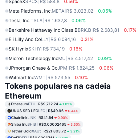
SpaceX
SPCX
R$ 584,8
0.56%
Meta Platforms, Inc.
META
R$ 3.023,02
0.05%
Tesla, Inc.
TSLA
R$ 1.637,8
0.06%
Berkshire Hathaway Inc Class B
BRK.B
R$ 2.683,81
0.17%
Eli Lilly And Co
LLY
R$ 6.094,16
0.21%
SK Hynix
SKHY
R$ 734,19
0.16%
Micron Technology Inc
MU
R$ 4.517,42
0.09%
JPmorgan Chase & Co
JPM
R$ 1.824,25
0.06%
Walmart Inc
WMT
R$ 573,55
0.10%
Tokens populares na cadeia
Ethereum
Ethereum
ETH
R$9,712.24
1.02%
UNUS SED LEO
LEO
R$49.96
0.44%
Chainlink
LINK
R$41.54
0.90%
Shiba Inu
SHIB
R$0.00002465
3.50%
Tether Gold
XAUt
R$21,803.72
3.21%
DeFi
DEFI
R$0.0006741