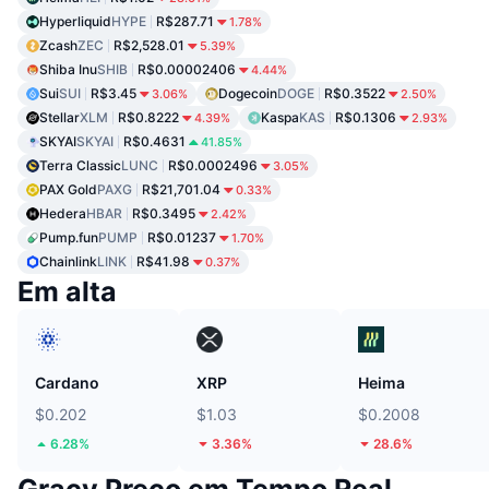
Hyperliquid
HYPE
R$287.71
1.78%
Zcash
ZEC
R$2,528.01
5.39%
Shiba Inu
SHIB
R$0.00002406
4.44%
Sui
SUI
R$3.45
Dogecoin
DOGE
R$0.3522
3.06%
2.50%
Stellar
XLM
R$0.8222
Kaspa
KAS
R$0.1306
4.39%
2.93%
SKYAI
SKYAI
R$0.4631
41.85%
Terra Classic
LUNC
R$0.0002496
3.05%
PAX Gold
PAXG
R$21,701.04
0.33%
Hedera
HBAR
R$0.3495
2.42%
Pump.fun
PUMP
R$0.01237
1.70%
Chainlink
LINK
R$41.98
0.37%
Em alta
Cardano
XRP
Heima
$0.202
$1.03
$0.2008
6.28%
3.36%
28.6%