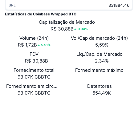
Em alta
BRL
ETFs de criptomoedas
Aprenda
CMC MCP
Estatísticas de Coinbase Wrapped BTC
Novo
ETFs de Bitcoin
Capitalização de Mercado
x402
Novidades
R$ 30,88B
0.94%
Cripto
ETFs de Ethereum
Volume (24h)
Vol/Cap de mercado (24h)
Academy
R$ 1,72B
5,59%
5.51%
Política
Análise técnica
FDV
Liq./Cap. de Mercado
Pesquisa
R$ 30,88B
2.34%
Esportes
RSI
Vídeos
Fornecimento total
Fornecimento máximo
93,07K CBBTC
--
Finanças
MACD
Glossário
Fornecimento em circulação
Detentores
93,07K CBBTC
654,49K
Tecnologia
Derivativos
Campanhas
Site
Website
Whitepaper
Sociais
NFT
Visão Geral
Airdrops
0xcbB7...ed33Bf
Contratos
Estatísticas Gerais dos NFT
Liquidações
Recompensas em Diamantes
etherscan.io