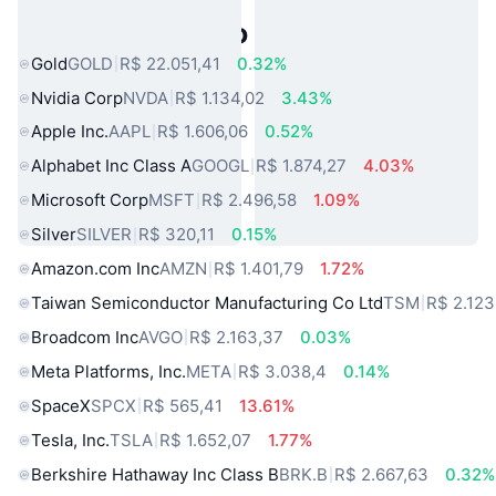
Ativos do Mundo Real Populares
Gold
GOLD
R$ 22.051,41
0.32%
Nvidia Corp
NVDA
R$ 1.134,02
3.43%
Apple Inc.
AAPL
R$ 1.606,06
0.52%
Alphabet Inc Class A
GOOGL
R$ 1.874,27
4.03%
Microsoft Corp
MSFT
R$ 2.496,58
1.09%
Silver
SILVER
R$ 320,11
0.15%
Amazon.com Inc
AMZN
R$ 1.401,79
1.72%
Taiwan Semiconductor Manufacturing Co Ltd
TSM
R$ 2.123
Broadcom Inc
AVGO
R$ 2.163,37
0.03%
Meta Platforms, Inc.
META
R$ 3.038,4
0.14%
SpaceX
SPCX
R$ 565,41
13.61%
Tesla, Inc.
TSLA
R$ 1.652,07
1.77%
Berkshire Hathaway Inc Class B
BRK.B
R$ 2.667,63
0.32%