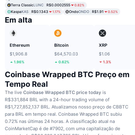
Terra Classic
LUNC
R$0.0002555
0.82%
Kaspa
KAS
R$0.1343
Ondo
ONDO
R$1.91
1.17%
0.52%
Em alta
Ethereum
Bitcoin
XRP
$1,906.8
$64,570.03
$1.06
1.96%
0.62%
1.3%
Coinbase Wrapped BTC Preço em
Tempo Real
The live
Coinbase Wrapped BTC price today
is
R$331,884 BRL with a 24-hour trading volume of
R$1,727,852,137 BRL.
Atualizamos nosso preço de CBBTC
para BRL em tempo real.
Coinbase Wrapped BTC subiu
0.72% nas últimas 24 horas.
A classificação atual na
CoinMarketCap é de #7902, com uma capitalização de