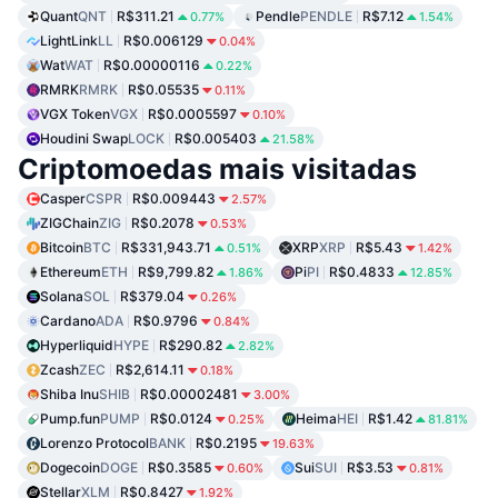
Quant
QNT
R$311.21
Pendle
PENDLE
R$7.12
0.77%
1.54%
LightLink
LL
R$0.006129
0.04%
Wat
WAT
R$0.00000116
0.22%
RMRK
RMRK
R$0.05535
0.11%
VGX Token
VGX
R$0.0005597
0.10%
Houdini Swap
LOCK
R$0.005403
21.58%
Criptomoedas mais visitadas
Casper
CSPR
R$0.009443
2.57%
ZIGChain
ZIG
R$0.2078
0.53%
Bitcoin
BTC
R$331,943.71
XRP
XRP
R$5.43
0.51%
1.42%
Ethereum
ETH
R$9,799.82
Pi
PI
R$0.4833
1.86%
12.85%
Solana
SOL
R$379.04
0.26%
Cardano
ADA
R$0.9796
0.84%
Hyperliquid
HYPE
R$290.82
2.82%
Zcash
ZEC
R$2,614.11
0.18%
Shiba Inu
SHIB
R$0.00002481
3.00%
Pump.fun
PUMP
R$0.0124
Heima
HEI
R$1.42
0.25%
81.81%
Lorenzo Protocol
BANK
R$0.2195
19.63%
Dogecoin
DOGE
R$0.3585
Sui
SUI
R$3.53
0.60%
0.81%
Stellar
XLM
R$0.8427
1.92%