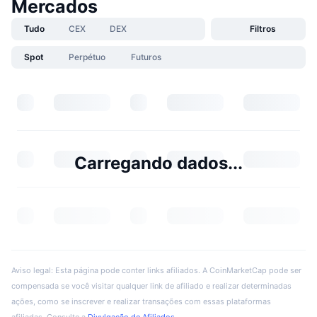
Mercados
Tudo
CEX
DEX
Filtros
Spot
Perpétuo
Futuros
Carregando dados...
Aviso legal: Esta página pode conter links afiliados. A CoinMarketCap pode ser
compensada se você visitar qualquer link de afiliado e realizar determinadas
ações, como se inscrever e realizar transações com essas plataformas
afiliadas. Consulte a
Divulgação de Afiliados
.