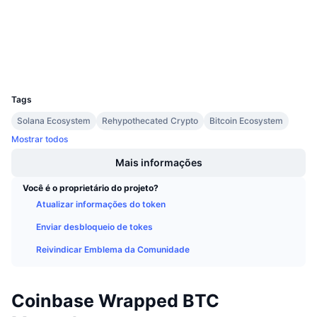
Exploradores
Próximas Vendas
Taxas de Financiamento
Aprenda e Ganhe
Carteiras
Calendários
UCID
32994
Tags
Calendário de ICO
Solana Ecosystem
Rehypothecated Crypto
Bitcoin Ecosystem
Calendário de eventos
Mostrar todos
Mais informações
Você é o proprietário do projeto?
Atualizar informações do token
Enviar desbloqueio de tokes
Reivindicar Emblema da Comunidade
Coinbase Wrapped BTC