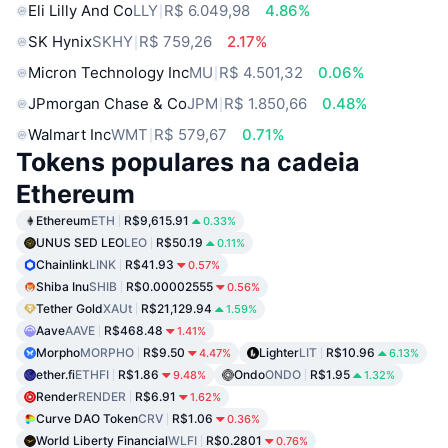
Eli Lilly And Co
LLY
R$ 6.049,98
4.86%
SK Hynix
SKHY
R$ 759,26
2.17%
Micron Technology Inc
MU
R$ 4.501,32
0.06%
JPmorgan Chase & Co
JPM
R$ 1.850,66
0.48%
Walmart Inc
WMT
R$ 579,67
0.71%
Tokens populares na cadeia
Ethereum
Ethereum
ETH
R$9,615.91
0.33%
UNUS SED LEO
LEO
R$50.19
0.11%
Chainlink
LINK
R$41.93
0.57%
Shiba Inu
SHIB
R$0.00002555
0.56%
Tether Gold
XAUt
R$21,129.94
1.59%
Aave
AAVE
R$468.48
1.41%
Morpho
MORPHO
R$9.50
Lighter
LIT
R$10.96
4.47%
6.13%
ether.fi
ETHFI
R$1.86
Ondo
ONDO
R$1.95
9.48%
1.32%
Render
RENDER
R$6.91
1.62%
Curve DAO Token
CRV
R$1.06
0.36%
World Liberty Financial
WLFI
R$0.2801
0.76%