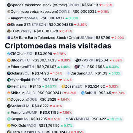
SpaceX tokenized stock (xStock)
SPCXx
R$560.13
6.30%
Coin (reservebankapp.com)
COINS
R$0.0005032
0.16%
Aiagent.app
AAA
R$0.0004977
0.30%
Stream SZN
STRSZN
R$0.0004885
3.39%
TORSY
torsy
R$0.0007378
0.43%
USA Rare Earth Tokenized Stock (Ondo)
USARon
R$87.99
2.00%
Criptomoedas mais visitadas
ZIGChain
ZIG
R$0.2099
9.75%
Bitcoin
BTC
R$330,577.33
XRP
XRP
R$5.34
0.00%
2.09%
Ethereum
ETH
R$9,761.07
Pi
PI
R$0.4693
1.40%
5.33%
Solana
SOL
R$374.93
Cardano
ADA
R$1.03
1.07%
5.13%
Hyperliquid
HYPE
R$285.16
3.07%
Heima
HEI
R$1.15
Zcash
ZEC
R$2,524.62
24.57%
5.03%
Shiba Inu
SHIB
R$0.00002411
Sui
SUI
R$3.45
3.74%
2.73%
Dogecoin
DOGE
R$0.3528
1.64%
Stellar
XLM
R$0.8227
4.01%
Pump.fun
PUMP
R$0.01185
7.59%
Kaspa
KAS
R$0.1295
SKYAI
SKYAI
R$0.422
3.51%
39.39%
PAX Gold
PAXG
R$21,767.50
0.17%
Terra Classic
LUNC
R$0.0002479
3.05%