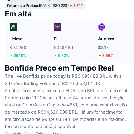
Lorenzo Protocol
BANK
R$0.2281
3.80%
Em alta
Heima
Pi
Audiera
$0.2258
$0.09189
$2.17
25.16%
5.83%
8.66%
Bonfida Preço em Tempo Real
The live
Bonfida price today
is R$0.095488 BRL with a
24-hour trading volume of R$148,852,811 BRL.
Atualizamos nosso preço de FIDA para BRL em tempo real.
Bonfida caiu 11.72% nas últimas 24 horas.
A classificação
atual na CoinMarketCap é de #651, com uma capitalização
de mercado de R$94,620,090 BRL.
Há um fornecimento
em circulação de 990,910,814 FIDA moedas
e no máximo.
fornecimento não está disponível
CoinMarketCap
Tokens
Bonfida