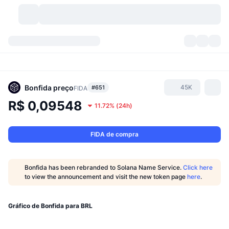
Criptomoedas
Painéis
Criptomoedas
DexScan
Mercados
Classificação
Bonfida
preço
45K
#651
FIDA
R$ 0,09548
11.72%
(
24h
)
Sinais
Corretoras
Categorias
New
Visão Geral do Mercado
Tendências
Comunidade
Instantâneos Históricos
Mercado Spot
Bolsas centralizadas
FIDA de compra
Novo
Notícias
API
Desbloqueios de Tokens
Nº de criptomoedas
Spot
Bonfida has been rebranded to Solana Name Service.
Click here
to view the announcement and visit the new token page
here
.
Ganhadores
Tópicos
Rendimentos
Produtos
Tesouros de Bitcoin
Derivativos
API
Explorador de Memes
Gráfico de Bonfida para BRL
Lives
Ativos do Mundo Real
Tesouros de BNB
Produtos
API de Cripto
Corretoras descentralizadas