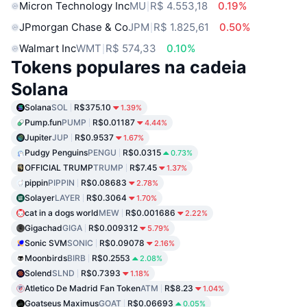
Micron Technology Inc
MU
R$ 4.553,18
0.19%
JPmorgan Chase & Co
JPM
R$ 1.825,61
0.50%
Walmart Inc
WMT
R$ 574,33
0.10%
Tokens populares na cadeia
Solana
Solana
SOL
R$375.10
1.39%
Pump.fun
PUMP
R$0.01187
4.44%
Jupiter
JUP
R$0.9537
1.67%
Pudgy Penguins
PENGU
R$0.0315
0.73%
OFFICIAL TRUMP
TRUMP
R$7.45
1.37%
pippin
PIPPIN
R$0.08683
2.78%
Solayer
LAYER
R$0.3064
1.70%
cat in a dogs world
MEW
R$0.001686
2.22%
Gigachad
GIGA
R$0.009312
5.79%
Sonic SVM
SONIC
R$0.09078
2.16%
Moonbirds
BIRB
R$0.2553
2.08%
Solend
SLND
R$0.7393
1.18%
Atletico De Madrid Fan Token
ATM
R$8.23
1.04%
Goatseus Maximus
GOAT
R$0.06693
0.05%