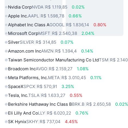
Nvidia Corp
NVDA
R$ 1.119,85
0.02%
Apple Inc.
AAPL
R$ 1.598,78
0.66%
Alphabet Inc Class A
GOOGL
R$ 1.836,14
0.80%
Microsoft Corp
MSFT
R$ 2.540,38
2.04%
Silver
SILVER
R$ 314,85
0.07%
Amazon.com Inc
AMZN
R$ 1.394,4
0.14%
Taiwan Semiconductor Manufacturing Co Ltd
TSM
R$ 2.140
Broadcom Inc
AVGO
R$ 2.159,27
1.08%
Meta Platforms, Inc.
META
R$ 3.010,45
0.11%
SpaceX
SPCX
R$ 570,91
3.25%
Tesla, Inc.
TSLA
R$ 1.633,27
0.55%
Berkshire Hathaway Inc Class B
BRK.B
R$ 2.650,58
0.02
Eli Lilly And Co
LLY
R$ 6.020,22
0.76%
SK Hynix
SKHY
R$ 737,04
4.45%