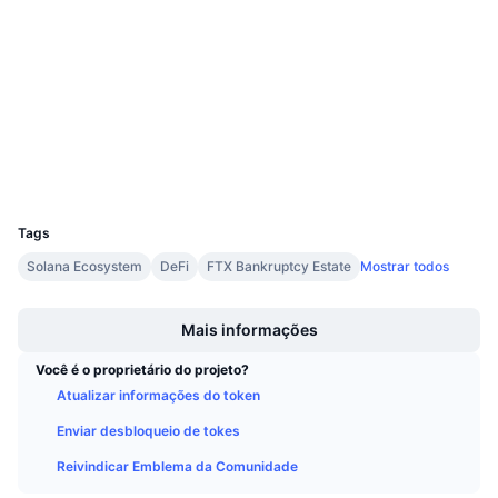
Próximas Vendas
Contratos
Echesy...CFGnvp
Taxas de Financiamento
Aprenda e Ganhe
3.6
Classificação (CertiK)
solscan.io
Exploradores
Calendários
Carteiras
Calendário de ICO
UCID
7978
Calendário de eventos
Tags
Solana Ecosystem
DeFi
FTX Bankruptcy Estate
Mostrar todos
Boost
Mais informações
Você é o proprietário do projeto?
Atualizar informações do token
Enviar desbloqueio de tokes
Reivindicar Emblema da Comunidade