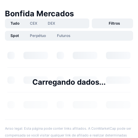
Bonfida Mercados
Tudo
CEX
DEX
Filtros
Spot
Perpétuo
Futuros
Carregando dados...
Aviso legal: Esta página pode conter links afiliados. A CoinMarketCap pode ser
compensada se você visitar qualquer link de afiliado e realizar determinadas