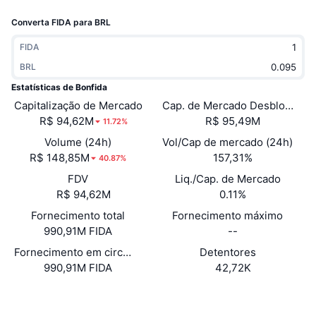
Em alta
ETFs de criptomoedas
Converta FIDA para BRL
Aprenda
CMC MCP
Novo
ETFs de Bitcoin
FIDA
x402
Novidades
BRL
Cripto
ETFs de Ethereum
Estatísticas de Bonfida
Academy
Capitalização de Mercado
Cap. de Mercado Desbloquea
Política
R$ 94,62M
R$ 95,49M
11.72%
Análise técnica
Pesquisa
Volume (24h)
Vol/Cap de mercado (24h)
Esportes
R$ 148,85M
157,31%
RSI
Vídeos
40.87%
FDV
Liq./Cap. de Mercado
Finanças
MACD
Glossário
R$ 94,62M
0.11%
Fornecimento total
Tecnologia
Fornecimento máximo
990,91M FIDA
--
Derivativos
Campanhas
Fornecimento em circulação
Detentores
NFT
990,91M FIDA
42,72K
Visão Geral
Airdrops
Estatísticas Gerais dos NFT
Site
Website
Whitepaper
Liquidações
Recompensas em Diamantes
Sociais