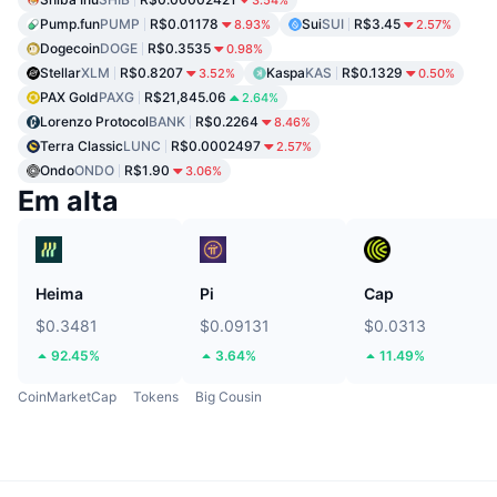
3.54%
Pump.fun
PUMP
R$0.01178
Sui
SUI
R$3.45
8.93%
2.57%
Dogecoin
DOGE
R$0.3535
0.98%
Stellar
XLM
R$0.8207
Kaspa
KAS
R$0.1329
3.52%
0.50%
PAX Gold
PAXG
R$21,845.06
2.64%
Lorenzo Protocol
BANK
R$0.2264
8.46%
Terra Classic
LUNC
R$0.0002497
2.57%
Ondo
ONDO
R$1.90
3.06%
Em alta
Heima
Pi
Cap
$0.3481
$0.09131
$0.0313
92.45%
3.64%
11.49%
CoinMarketCap
Tokens
Big Cousin