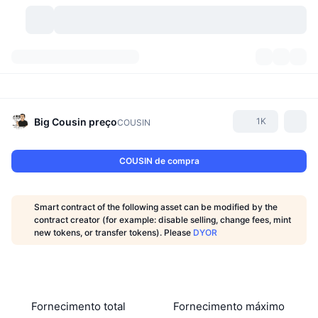
Criptomoedas
Painéis
Criptomoedas
DexScan
Mercados
Classificação
Big Cousin
preço
1K
COUSIN
Sinais
Corretoras
Categorias
New
Visão Geral do Mercado
COUSIN de compra
Tendências
Comunidade
Instantâneos Históricos
Mercado Spot
Bolsas centralizadas
Smart contract of the following asset can be modified by the
Novo
Notícias
API
Desbloqueios de Tokens
Nº de criptomoedas
contract creator (for example: disable selling, change fees, mint
Spot
new tokens, or transfer tokens). Please
DYOR
Ganhadores
Tópicos
Rendimentos
Produtos
Tesouros de Bitcoin
Derivativos
API
Explorador de Memes
Lives
Ativos do Mundo Real
Tesouros de BNB
Produtos
API de Cripto
Corretoras descentralizadas
Fornecimento total
Fornecimento máximo