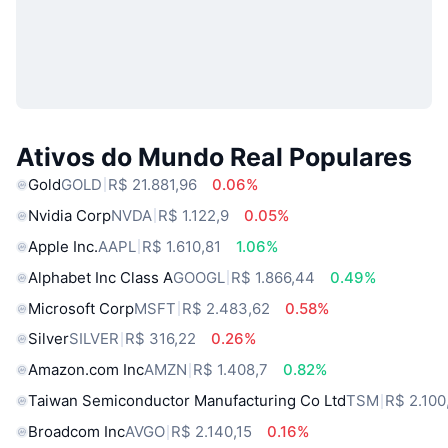
Ativos do Mundo Real Populares
Gold
GOLD
R$ 21.881,96
0.06%
Nvidia Corp
NVDA
R$ 1.122,9
0.05%
Apple Inc.
AAPL
R$ 1.610,81
1.06%
Alphabet Inc Class A
GOOGL
R$ 1.866,44
0.49%
Microsoft Corp
MSFT
R$ 2.483,62
0.58%
Silver
SILVER
R$ 316,22
0.26%
Amazon.com Inc
AMZN
R$ 1.408,7
0.82%
Taiwan Semiconductor Manufacturing Co Ltd
TSM
R$ 2.100
Broadcom Inc
AVGO
R$ 2.140,15
0.16%