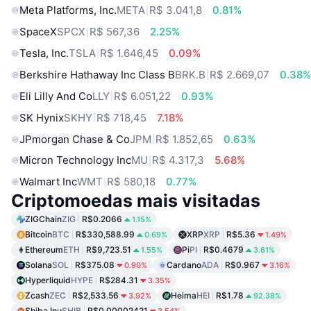
Meta Platforms, Inc.
META
R$ 3.041,8
0.81%
SpaceX
SPCX
R$ 567,36
2.25%
Tesla, Inc.
TSLA
R$ 1.646,45
0.09%
Berkshire Hathaway Inc Class B
BRK.B
R$ 2.669,07
0.38
Eli Lilly And Co
LLY
R$ 6.051,22
0.93%
SK Hynix
SKHY
R$ 718,45
7.18%
JPmorgan Chase & Co
JPM
R$ 1.852,65
0.63%
Micron Technology Inc
MU
R$ 4.317,3
5.68%
Walmart Inc
WMT
R$ 580,18
0.77%
Criptomoedas mais visitadas
ZIGChain
ZIG
R$0.2066
1.15%
Bitcoin
BTC
R$330,588.99
XRP
XRP
R$5.36
0.69%
1.49%
Ethereum
ETH
R$9,723.51
Pi
PI
R$0.4679
1.55%
3.61%
Solana
SOL
R$375.08
Cardano
ADA
R$0.967
0.90%
3.16%
Hyperliquid
HYPE
R$284.31
3.35%
Zcash
ZEC
R$2,533.56
Heima
HEI
R$1.78
3.92%
92.38%
Shiba Inu
SHIB
R$0.00002421