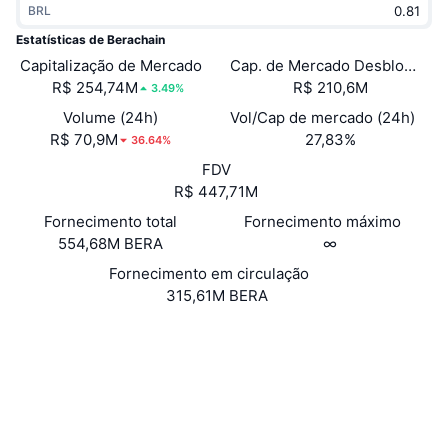
BRL
Em alta
ETFs de criptomoedas
Aprenda
CMC MCP
Estatísticas de Berachain
Capitalização de Mercado
Novo
Cap. de Mercado Desbloquea
ETFs de Bitcoin
x402
Novidades
R$ 254,74M
R$ 210,6M
3.49%
Cripto
ETFs de Ethereum
Volume (24h)
Vol/Cap de mercado (24h)
Academy
R$ 70,9M
27,83%
36.64%
Política
FDV
Análise técnica
Pesquisa
R$ 447,71M
Esportes
Fornecimento total
Fornecimento máximo
RSI
Vídeos
554,68M BERA
∞
Finanças
MACD
Fornecimento em circulação
Glossário
315,61M BERA
Tecnologia
Site
Website
Whitepaper
Derivativos
Campanhas
Sociais
NFT
Visão Geral
Airdrops
Contratos
0xeeee...eeeeee
4.6
Classificação (CertiK)
Estatísticas Gerais dos NFT
Liquidações
Recompensas em Diamantes
UCID
24647