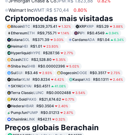
JPmorgan Chase & Co
JPM
R$ 1.823,88
0.82%
Walmart Inc
WMT
R$ 570,44
0.80%
Criptomoedas mais visitadas
Bitcoin
BTC
R$329,375.41
XRP
XRP
R$5.29
1.32%
3.88%
Ethereum
ETH
R$9,755.71
Pi
PI
R$0.4549
1.14%
0.94%
Solana
SOL
R$371.39
Cardano
ADA
R$1.04
3.03%
6.34%
Heima
HEI
R$1.01
23.93%
Hyperliquid
HYPE
R$287.56
2.77%
Zcash
ZEC
R$2,528.80
5.35%
Shiba Inu
SHIB
R$0.00002396
5.02%
Sui
SUI
R$3.46
Dogecoin
DOGE
R$0.3517
2.93%
2.73%
Stellar
XLM
R$0.8234
Kaspa
KAS
R$0.1311
4.42%
2.44%
SKYAI
SKYAI
R$0.4511
41.08%
Terra Classic
LUNC
R$0.0002488
3.54%
PAX Gold
PAXG
R$21,674.62
0.77%
Hedera
HBAR
R$0.3504
2.40%
Pump.fun
PUMP
R$0.01213
2.87%
Chainlink
LINK
R$42.11
0.32%
Preços globais Berachain