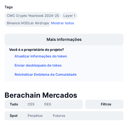
Próximas Vendas
Tags
Taxas de Financiamento
Aprenda e Ganhe
CMC Crypto Yearbook 2024-25
Layer 1
Binance HODLer Airdrops
Mostrar todos
Calendários
Boost
Mais informações
Calendário de ICO
Você é o proprietário do projeto?
Calendário de eventos
Atualizar informações do token
Enviar desbloqueio de tokes
Reivindicar Emblema da Comunidade
Berachain Mercados
Tudo
CEX
DEX
Filtros
Spot
Perpétuo
Futuros