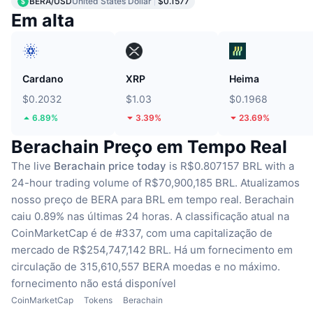
BERA/USD
United States Dollar
$0.1577
Em alta
Cardano
XRP
Heima
$0.2032
$1.03
$0.1968
6.89%
3.39%
23.69%
Berachain Preço em Tempo Real
The live
Berachain price today
is R$0.807157 BRL with a
24-hour trading volume of R$70,900,185 BRL.
Atualizamos
nosso preço de BERA para BRL em tempo real.
Berachain
caiu 0.89% nas últimas 24 horas.
A classificação atual na
CoinMarketCap é de #337, com uma capitalização de
mercado de R$254,747,142 BRL.
Há um fornecimento em
circulação de 315,610,557 BERA moedas
e no máximo.
fornecimento não está disponível
CoinMarketCap
Tokens
Berachain