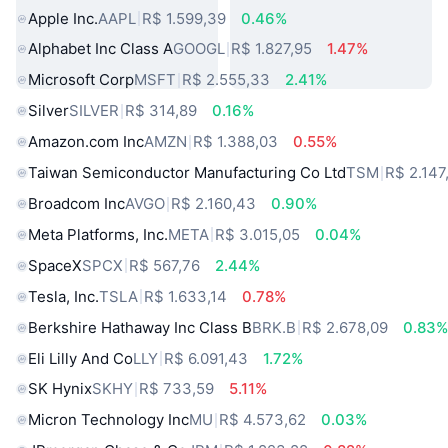
Apple Inc.
AAPL
R$ 1.599,39
0.46%
Alphabet Inc Class A
GOOGL
R$ 1.827,95
1.47%
Microsoft Corp
MSFT
R$ 2.555,33
2.41%
Silver
SILVER
R$ 314,89
0.16%
Amazon.com Inc
AMZN
R$ 1.388,03
0.55%
Taiwan Semiconductor Manufacturing Co Ltd
TSM
R$ 2.147
Broadcom Inc
AVGO
R$ 2.160,43
0.90%
Meta Platforms, Inc.
META
R$ 3.015,05
0.04%
SpaceX
SPCX
R$ 567,76
2.44%
Tesla, Inc.
TSLA
R$ 1.633,14
0.78%
Berkshire Hathaway Inc Class B
BRK.B
R$ 2.678,09
0.83
Eli Lilly And Co
LLY
R$ 6.091,43
1.72%
SK Hynix
SKHY
R$ 733,59
5.11%
Micron Technology Inc
MU
R$ 4.573,62
0.03%