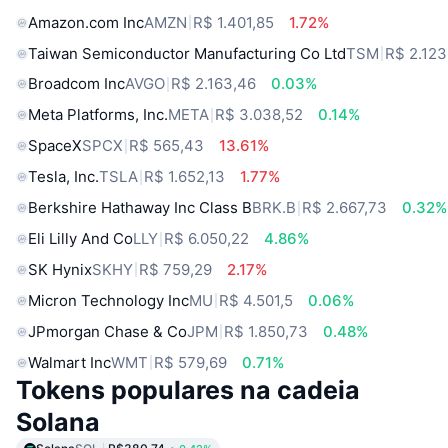
Amazon.com Inc
AMZN
R$ 1.401,85
1.72%
Taiwan Semiconductor Manufacturing Co Ltd
TSM
R$ 2.123
Broadcom Inc
AVGO
R$ 2.163,46
0.03%
Meta Platforms, Inc.
META
R$ 3.038,52
0.14%
SpaceX
SPCX
R$ 565,43
13.61%
Tesla, Inc.
TSLA
R$ 1.652,13
1.77%
Berkshire Hathaway Inc Class B
BRK.B
R$ 2.667,73
0.32%
Eli Lilly And Co
LLY
R$ 6.050,22
4.86%
SK Hynix
SKHY
R$ 759,29
2.17%
Micron Technology Inc
MU
R$ 4.501,5
0.06%
JPmorgan Chase & Co
JPM
R$ 1.850,73
0.48%
Walmart Inc
WMT
R$ 579,69
0.71%
Tokens populares na cadeia
Solana