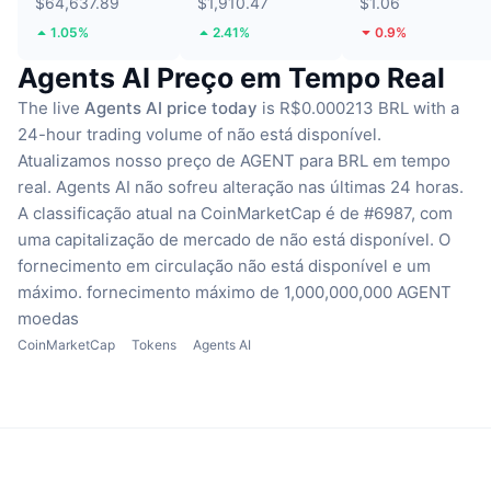
$64,637.89
$1,910.47
$1.06
1.05%
2.41%
0.9%
Agents AI Preço em Tempo Real
The live
Agents AI price today
is R$0.000213 BRL with a
24-hour trading volume of não está disponível.
Atualizamos nosso preço de AGENT para BRL em tempo
real.
Agents AI não sofreu alteração nas últimas 24 horas.
A classificação atual na CoinMarketCap é de #6987, com
uma capitalização de mercado de não está disponível.
O
fornecimento em circulação não está disponível
e um
máximo. fornecimento máximo de 1,000,000,000 AGENT
moedas
CoinMarketCap
Tokens
Agents AI