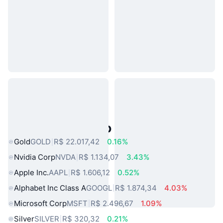
Ativos do Mundo Real Populares
Gold
GOLD
R$ 22.017,42
0.16%
Nvidia Corp
NVDA
R$ 1.134,07
3.43%
Apple Inc.
AAPL
R$ 1.606,12
0.52%
Alphabet Inc Class A
GOOGL
R$ 1.874,34
4.03%
Microsoft Corp
MSFT
R$ 2.496,67
1.09%
Silver
SILVER
R$ 320,32
0.21%