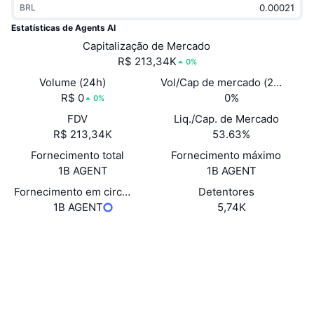
BRL
Em alta
ETFs de criptomoedas
Aprenda
CMC MCP
Estatísticas de Agents AI
Novo
Capitalização de Mercado
ETFs de Bitcoin
x402
Novidades
R$ 213,34K
0%
Cripto
ETFs de Ethereum
Volume (24h)
Vol/Cap de mercado (24h)
Academy
R$ 0
0%
0%
Política
FDV
Liq./Cap. de Mercado
Análise técnica
Pesquisa
R$ 213,34K
53.63%
Esportes
Fornecimento total
Fornecimento máximo
RSI
Vídeos
1B AGENT
1B AGENT
Finanças
MACD
Fornecimento em circulação autodeclarado
Detentores
Glossário
1B AGENT
5,74K
Tecnologia
Site
Website
Derivativos
Campanhas
Sociais
NFT
Visão Geral
Contratos
Ag5mMd...JAey9w
Airdrops
Exploradores
solscan.io
Estatísticas Gerais dos NFT
Liquidações
Recompensas em Diamantes
Carteiras