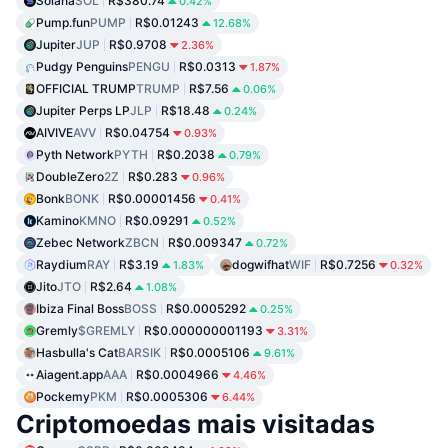
Solana
SOL
R$380.74
0.42%
Pump.fun
PUMP
R$0.01243
12.68%
Jupiter
JUP
R$0.9708
2.36%
Pudgy Penguins
PENGU
R$0.0313
1.87%
OFFICIAL TRUMP
TRUMP
R$7.56
0.06%
Jupiter Perps LP
JLP
R$18.48
0.24%
AIVIVE
AVV
R$0.04754
0.93%
Pyth Network
PYTH
R$0.2038
0.79%
DoubleZero
2Z
R$0.283
0.96%
Bonk
BONK
R$0.00001456
0.41%
Kamino
KMNO
R$0.09291
0.52%
Zebec Network
ZBCN
R$0.009347
0.72%
Raydium
RAY
R$3.19
dogwifhat
WIF
R$0.7256
1.83%
0.32%
Jito
JTO
R$2.64
1.08%
Ibiza Final Boss
BOSS
R$0.0005292
0.25%
Gremly
$GREMLY
R$0.000000001193
3.31%
Hasbulla's Cat
BARSIK
R$0.0005106
9.61%
Aiagent.app
AAA
R$0.0004966
4.46%
Pockemy
PKM
R$0.0005306
6.44%
Criptomoedas mais visitadas