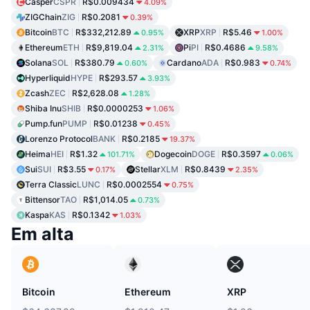
Casper
CSPR
R$0.009434
4.09%
ZIGChain
ZIG
R$0.2081
0.39%
Bitcoin
BTC
R$332,212.89
XRP
XRP
R$5.46
0.95%
1.00%
Ethereum
ETH
R$9,819.04
Pi
PI
R$0.4686
2.31%
9.58%
Solana
SOL
R$380.79
Cardano
ADA
R$0.983
0.60%
0.74%
Hyperliquid
HYPE
R$293.57
3.93%
Zcash
ZEC
R$2,628.08
1.28%
Shiba Inu
SHIB
R$0.0000253
1.06%
Pump.fun
PUMP
R$0.01238
0.45%
Lorenzo Protocol
BANK
R$0.2185
19.37%
Heima
HEI
R$1.32
Dogecoin
DOGE
R$0.3597
101.71%
0.06%
Sui
SUI
R$3.55
Stellar
XLM
R$0.8439
0.17%
2.35%
Terra Classic
LUNC
R$0.0002554
0.75%
Bittensor
TAO
R$1,014.05
0.73%
Kaspa
KAS
R$0.1342
1.03%
Em alta
Bitcoin
Ethereum
XRP