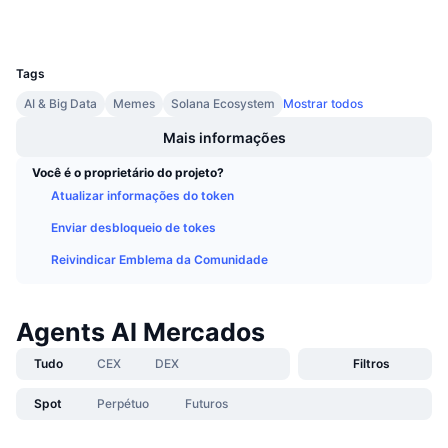
Próximas Vendas
Taxas de Financiamento
Aprenda e Ganhe
UCID
34107
Tags
Calendários
AI & Big Data
Memes
Solana Ecosystem
Mostrar todos
Mais informações
Calendário de ICO
Você é o proprietário do projeto?
Calendário de eventos
Atualizar informações do token
Enviar desbloqueio de tokes
Reivindicar Emblema da Comunidade
Agents AI Mercados
Tudo
CEX
DEX
Filtros
Spot
Perpétuo
Futuros