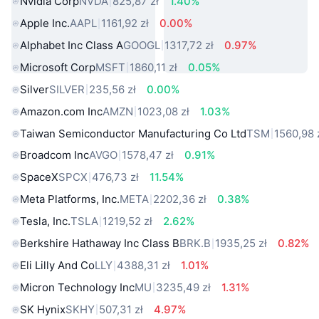
Nvidia Corp
NVDA
825,87 zł
1.40%
Apple Inc.
AAPL
1161,92 zł
0.00%
Alphabet Inc Class A
GOOGL
1317,72 zł
0.97%
Microsoft Corp
MSFT
1860,11 zł
0.05%
Silver
SILVER
235,56 zł
0.00%
Amazon.com Inc
AMZN
1023,08 zł
1.03%
Taiwan Semiconductor Manufacturing Co Ltd
TSM
1560,98 
Broadcom Inc
AVGO
1578,47 zł
0.91%
SpaceX
SPCX
476,73 zł
11.54%
Meta Platforms, Inc.
META
2202,36 zł
0.38%
Tesla, Inc.
TSLA
1219,52 zł
2.62%
Berkshire Hathaway Inc Class B
BRK.B
1935,25 zł
0.82%
Eli Lilly And Co
LLY
4388,31 zł
1.01%
Micron Technology Inc
MU
3235,49 zł
1.31%
SK Hynix
SKHY
507,31 zł
4.97%