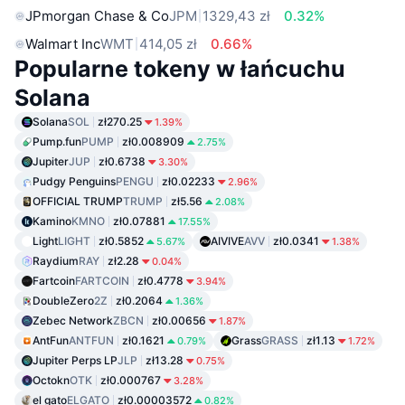
JPmorgan Chase & Co
JPM
1329,43 zł
0.32%
Walmart Inc
WMT
414,05 zł
0.66%
Popularne tokeny w łańcuchu
Solana
Solana
SOL
zł270.25
1.39%
Pump.fun
PUMP
zł0.008909
2.75%
Jupiter
JUP
zł0.6738
3.30%
Pudgy Penguins
PENGU
zł0.02233
2.96%
OFFICIAL TRUMP
TRUMP
zł5.56
2.08%
Kamino
KMNO
zł0.07881
17.55%
Light
LIGHT
zł0.5852
AIVIVE
AVV
zł0.0341
5.67%
1.38%
Raydium
RAY
zł2.28
0.04%
Fartcoin
FARTCOIN
zł0.4778
3.94%
DoubleZero
2Z
zł0.2064
1.36%
Zebec Network
ZBCN
zł0.00656
1.87%
AntFun
ANTFUN
zł0.1621
Grass
GRASS
zł1.13
0.79%
1.72%
Jupiter Perps LP
JLP
zł13.28
0.75%
Octokn
OTK
zł0.000767
3.28%
el gato
ELGATO
zł0.00003572
0.82%