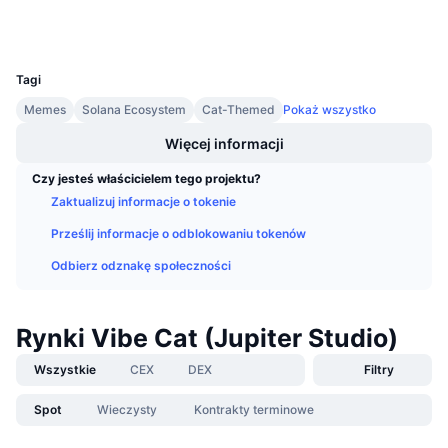
Wallets
Nadchodzące wyprzedaże
Stopy finansowania
Ucz się i zarabiaj
UCID
36881
Tagi
Kalendarze
Memes
Solana Ecosystem
Cat-Themed
Pokaż wszystko
Kalendarz ICO
Więcej informacji
Czy jesteś właścicielem tego projektu?
Kalendarz wydarzeń
Zaktualizuj informacje o tokenie
Prześlij informacje o odblokowaniu tokenów
Odbierz odznakę społeczności
Rynki Vibe Cat (Jupiter Studio)
Wszystkie
CEX
DEX
Filtry
Spot
Wieczysty
Kontrakty terminowe