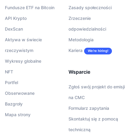
Fundusze ETF na Bitcoin
Zasady społeczności
API Krypto
Zrzeczenie
DexScan
odpowiedzialności
Aktywa w świecie
Metodologia
rzeczywistym
Kariera
We’re hiring!
Wykresy globalne
Wsparcie
NFT
Portfel
Zgłoś swój projekt do emisji
Obserwowane
na CMC
Bazgroły
Formularz zapytania
Mapa strony
Skontaktuj się z pomocą
techniczną