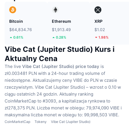
Bitcoin
Ethereum
XRP
$64,834.76
$1,913.49
$1.02
0.61%
0.28%
1.98%
Vibe Cat (Jupiter Studio) Kurs i
Aktualny Cena
The live
Vibe Cat (Jupiter Studio) price today
is
zł0.003481 PLN with a 24-hour trading volume of
niedostępne.
Aktualizujemy ceny VIBE do PLN w czasie
rzeczywistym.
Vibe Cat (Jupiter Studio) – wzrost o 0.10 w
ciągu ostatnich 24 godzin.
Aktualny ranking
CoinMarketCap to #3093, a kapitalizacja rynkowa to
zł278,375 PLN.
Liczba monet w obiegu: 79,974,090 VIBE
i
maksymalna liczba monet w obiegu to: 99,998,503 VIBE.
CoinMarketCap
Tokeny
Vibe Cat (Jupiter Studio)