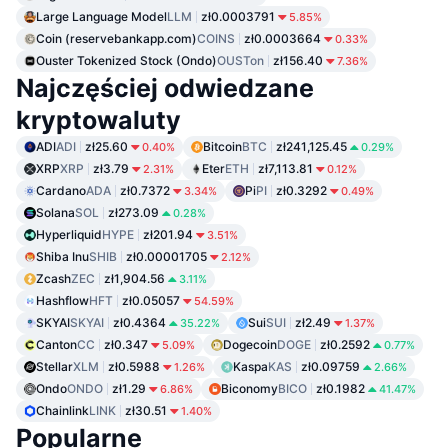
Large Language Model
LLM
zł0.0003791
5.85%
Coin (reservebankapp.com)
COINS
zł0.0003664
0.33%
Ouster Tokenized Stock (Ondo)
OUSTon
zł156.40
7.36%
Najczęściej odwiedzane
kryptowaluty
ADI
ADI
zł25.60
Bitcoin
BTC
zł241,125.45
0.40%
0.29%
XRP
XRP
zł3.79
Eter
ETH
zł7,113.81
2.31%
0.12%
Cardano
ADA
zł0.7372
Pi
PI
zł0.3292
3.34%
0.49%
Solana
SOL
zł273.09
0.28%
Hyperliquid
HYPE
zł201.94
3.51%
Shiba Inu
SHIB
zł0.00001705
2.12%
Zcash
ZEC
zł1,904.56
3.11%
Hashflow
HFT
zł0.05057
54.59%
SKYAI
SKYAI
zł0.4364
Sui
SUI
zł2.49
35.22%
1.37%
Canton
CC
zł0.347
Dogecoin
DOGE
zł0.2592
5.09%
0.77%
Stellar
XLM
zł0.5988
Kaspa
KAS
zł0.09759
1.26%
2.66%
Ondo
ONDO
zł1.29
Biconomy
BICO
zł0.1982
6.86%
41.47%
Chainlink
LINK
zł30.51
1.40%
Popularne